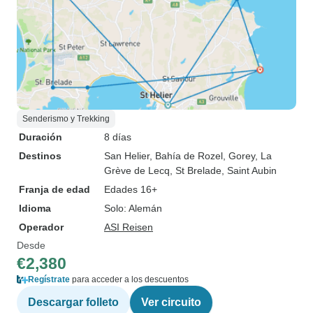
Senderismo y Trekking
Duración
8 días
Destinos
San Helier
, Bahía de Rozel
, Gorey
, La
Grève de Lecq
, St Brelade
, Saint Aubin
Franja de edad
Edades 16+
Idioma
Solo: Alemán
Operador
ASI Reisen
Desde
€2,380
Regístrate
para acceder a los descuentos
Descargar folleto
Ver circuito