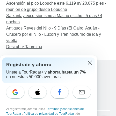
Ascensión al pico Lobuche este 6.119 m/ 20.075 pies -
reunión de grupo desde Lobuche
Salkantay excursionismo a Machu picchu - 5 días / 4
noches
Antiguos Reyes del Nilo - 9 Días (El Cairo, Asuán -
Crucero por el Nilo - Luxor) y Tren nocturno de ida y
vuelta
Descubre Taormina
Regístrate y ahorra
Únete a TourRadar+ y
ahorra hasta un 7%
en nuestras 50.000 aventuras.
Ayuda
Contacta con nosotros
España +34 933 938 984
Correo electrónico: support@tourradar.com
Selecciona el idioma
EN
DE
ES
FR
NL
Al registrarme, acepto los/la
Términos y condiciones de
Copyright © TourRadar. Todos los derechos reservados.
TourRadar
,
Política de privacidad de TourRadar
, de