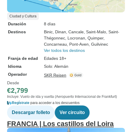
Ciudad y Cultura
Duración
8 días
Destinos
Binic
, Dinan
, Cancale
, Saint-Malo
, Saint-
Thégonnec
, Locronan
, Quimper
,
Concarneau
, Pont-Aven
, Guilvinec
Ver todos los destinos
Franja de edad
Edades 18+
Idioma
Solo: Alemán
Operador
SKR Reisen
Desde
€2,799
Incluye: Vuelo de ida y vuelta (Aeropuerto Internacional de Frankfurt)
Regístrate
para acceder a los descuentos
Descargar folleto
Ver circuito
FRANCIA | Los castillos del Loira