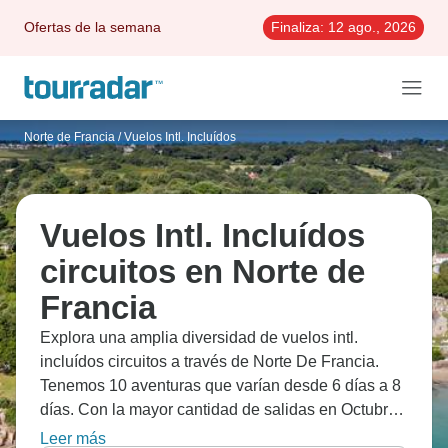
Ofertas de la semana
Finaliza:
12 ago., 2026
Norte de Francia
/
Vuelos Intl. Incluídos
Vuelos Intl. Incluídos
circuitos en Norte de
Francia
Explora una amplia diversidad de vuelos intl.
incluídos circuitos a través de Norte De Francia.
Tenemos 10 aventuras que varían desde 6 días a 8
días. Con la mayor cantidad de salidas en Octubre,
esta es también la época más popular del año.
Leer más