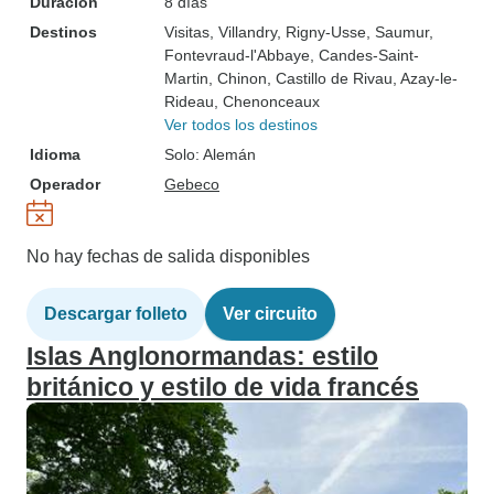
Duración
8 días
Destinos
Visitas
, Villandry
, Rigny-Usse
, Saumur
,
Fontevraud-l'Abbaye
, Candes-Saint-
Martin
, Chinon
, Castillo de Rivau
, Azay-le-
Rideau
, Chenonceaux
Ver todos los destinos
Idioma
Solo: Alemán
Operador
Gebeco
No hay fechas de salida disponibles
Descargar folleto
Ver circuito
Islas Anglonormandas: estilo
británico y estilo de vida francés