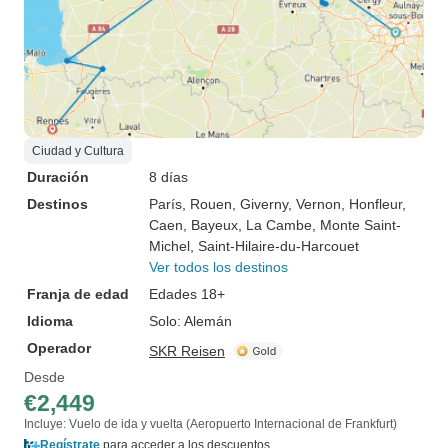
Ciudad y Cultura
Duración
8 días
Destinos
París
, Rouen
, Giverny
, Vernon
, Honfleur
,
Caen
, Bayeux
, La Cambe
, Monte Saint-
Michel
, Saint-Hilaire-du-Harcouet
Ver todos los destinos
Franja de edad
Edades 18+
Idioma
Solo: Alemán
Operador
SKR Reisen
Desde
€2,449
Incluye: Vuelo de ida y vuelta (Aeropuerto Internacional de Frankfurt)
Regístrate
para acceder a los descuentos