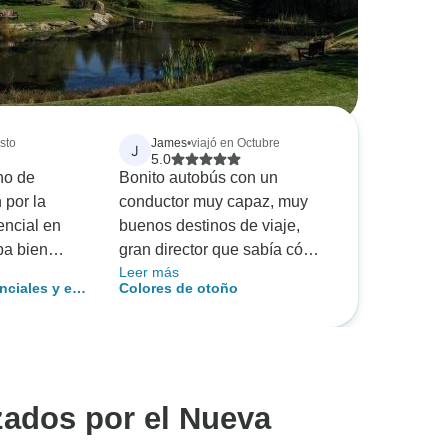
sto
James
•
viajó en Octubre
J
5.0
ho de
Bonito autobús con un
 por la
conductor muy capaz, muy
encial en
buenos destinos de viaje,
ba bien
gran director que sabía cómo
Leer más
tro guía,
hacer que sus viajeros se
nciales y el
Colores de otoño
nte. No
comprometieran, consejero
palaches
 pedido un
de salud muy agradable, y la
muy
rotación de asiento todos los
 lo que nos
días ayuda a aprender y
a y
disfrutar de otras personas en
zados por el Nueva
paciente
este viaje.
s.