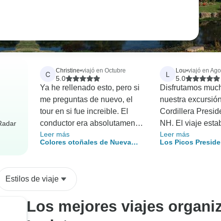
Christine
•
viajó en Octubre
Lou
•
viajó en Ago
C
L
5.0
5.0
Ya he rellenado esto, pero si
Disfrutamos muc
me preguntas de nuevo, el
nuestra excursión
tour en si fue increible. El
Cordillera Presid
conductor era absolutamente
NH. El viaje esta
rRadar
Leer más
Leer más
magnífico, pero lo siento, el
organizado y nues
Colores otoñales de Nueva
Los Picos Preside
director de la excursión no
Sean, era excele
Inglaterra
sendero de los A
era bueno. Tardamos cuatro
podríamos haber
días en conseguir nuestras
guía mejor. Fue 
Estilos de viaje
etiquetas, cuatro días en
informativo sobre
empezar la rotación del
esperaba cada dí
Los mejores viajes organi
autobús, nunca nos dio la
extremadamente 
información correcta y al final
con todos nosotro