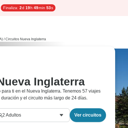
Finaliza:
2
d
19
h
49
min
52
s
A)
/
Circuitos Nueva Inglaterra
 Nueva Inglaterra
para ti en el Nueva Inglaterra. Tenemos 57 viajes
e duración y el circuito más largo de 24 días.
2
Adultos
Ver circuitos