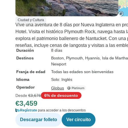
Ciudad y Cultura
Vive una aventura de 8 días por Nueva Inglaterra en p
Hotel. Visita el histórico Plymouth Rock, navega hasta 
explora el patrimonio ballenero de Nantucket. Con una
reseñas, incluye cenas de langosta y visitas a las emb
Duración
8 días
Destinos
Boston
, Plymouth
, Hyannis
, Isla de Marth
Newport
Franja de edad
Todas las edades son bienvenidas
Idioma
Solo: Inglés
Operador
Globus
Desde
€3,676
6% de descuento
€3,459
Regístrate
para acceder a los descuentos
Descargar folleto
Ver circuito