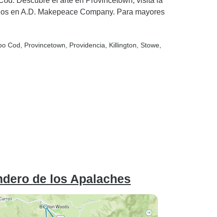
Cod. Descubre el arte en Provincetown, visita la
anos en A.D. Makepeace Company. Para mayores
bo Cod
, Provincetown
, Providencia
, Killington
, Stowe
,
ndero de los Apalaches