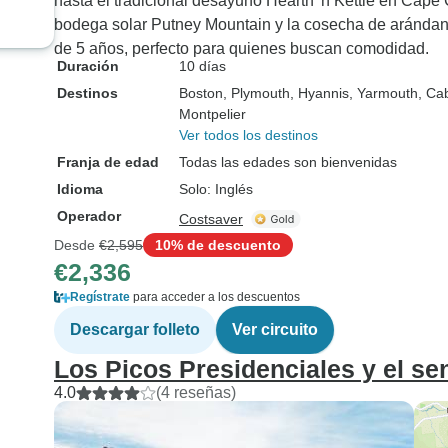
hasta el tradicional desayuno Hearth 'n Kettle en Cape 
una pequeña cafeteria y
bodega solar Putney Mountain y la cosecha de aránd
vimos a la gente del otro
de 5 años, perfecto para quienes buscan comodidad.
autobus entrando para cenar,
Duración
10 días
asi que si es posible podriais
Destinos
Boston
, Plymouth
, Hyannis
, Yarmouth
, Ca
organizarlo y ser una opcion
Montpelier
para el exterior. ¡Como no
Ver todos los destinos
teniamos comida! ¡No había
Franja de edad
Todas las edades son bienvenidas
otro sitio donde ir! ¡O cambiar
Idioma
Solo: Inglés
de hotel!
Operador
Costsaver
Desde
€2,595
10% de descuento
€2,336
Regístrate
para acceder a los descuentos
Descargar folleto
Ver circuito
Los Picos Presidenciales y el se
4.0
(4 reseñas)