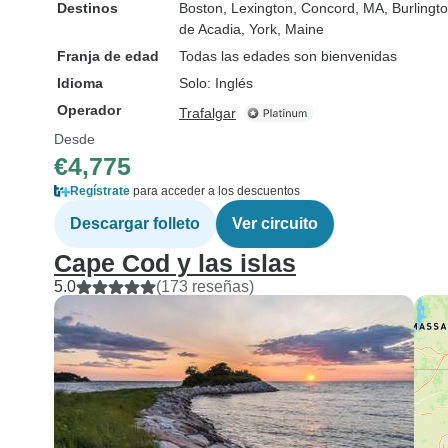
Destinos
Boston
, Lexington
, Concord, MA
, Burlingt
de Acadia
, York, Maine
Franja de edad
Todas las edades son bienvenidas
Idioma
Solo: Inglés
Operador
Trafalgar
Desde
€4,775
Regístrate
para acceder a los descuentos
Descargar folleto
Ver circuito
Cape Cod y las islas
5.0
(173 reseñas)