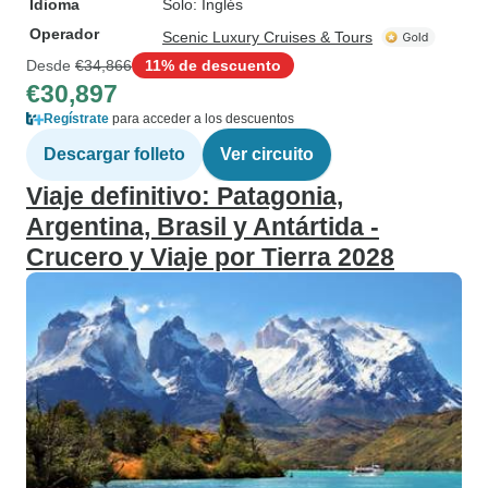
Idioma
Solo: Inglés
Operador
Scenic Luxury Cruises & Tours
Desde
€34,866
11% de descuento
€30,897
Regístrate
para acceder a los descuentos
Descargar folleto
Ver circuito
Viaje definitivo: Patagonia,
Argentina, Brasil y Antártida -
Crucero y Viaje por Tierra 2028