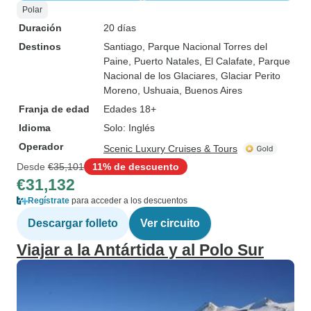
Polar
Duración
20 días
Destinos
Santiago
, Parque Nacional Torres del
Paine
, Puerto Natales
, El Calafate
, Parque
Nacional de los Glaciares
, Glaciar Perito
Moreno
, Ushuaia
, Buenos Aires
Franja de edad
Edades 18+
Idioma
Solo: Inglés
Operador
Scenic Luxury Cruises & Tours
Desde
€35,101
11% de descuento
€31,132
Regístrate
para acceder a los descuentos
Descargar folleto
Ver circuito
Viajar a la Antártida y al Polo Sur