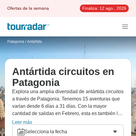
Ofertas de la semana
Finaliza:
12 ago., 2026
Patagonia
/
Antártida
Antártida circuitos en
Patagonia
Explora una amplia diversidad de antártida circuitos
a través de Patagonia. Tenemos 15 aventuras que
varían desde 6 días a 31 días. Con la mayor
cantidad de salidas en Febrero, esta es también la
época más popular del año.
Leer más
Selecciona la fecha