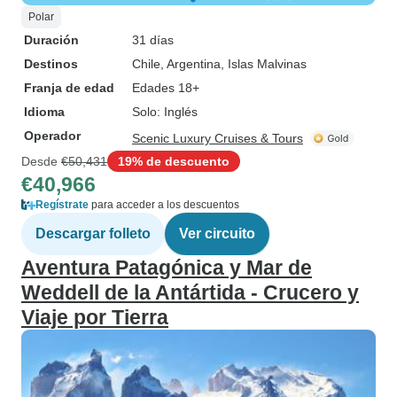
Polar
Duración
31 días
Destinos
Chile
, Argentina
, Islas Malvinas
Franja de edad
Edades 18+
Idioma
Solo: Inglés
Operador
Scenic Luxury Cruises & Tours
Desde
€50,431
19% de descuento
€40,966
Regístrate
para acceder a los descuentos
Descargar folleto
Ver circuito
Aventura Patagónica y Mar de
Weddell de la Antártida - Crucero y
Viaje por Tierra