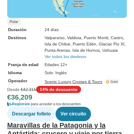
Polar
Duración
24 días
Destinos
Valparaíso
, Valdivia
, Puerto Montt
, Castro
,
Isla de Chiloé
, Puerto Edén
, Glaciar Pio XI
,
Punta Arenas
, Isla de Hornos
, Ushuaia
Ver todos los destinos
Franja de edad
Edades 12+
Idioma
Solo: Inglés
Operador
Scenic Luxury Cruises & Tours
Desde
€42,315
14% de descuento
€36,209
Regístrate
para acceder a los descuentos
Descargar folleto
Ver circuito
Maravillas de la Patagonia y la
Antártida: crucero y viaje por tierra