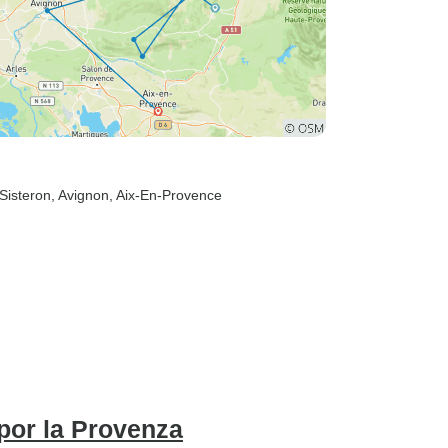
 Sisteron
, Avignon
, Aix-En-Provence
 por la Provenza