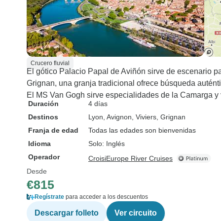
Crucero fluvial
El gótico Palacio Papal de Aviñón sirve de escenario pa
Grignan, una granja tradicional ofrece búsqueda auténti
El MS Van Gogh sirve especialidades de la Camarga y 
Duración
4 días
Destinos
Lyon
, Avignon
, Viviers
, Grignan
Franja de edad
Todas las edades son bienvenidas
Idioma
Solo: Inglés
Operador
CroisiEurope River Cruises
Desde
€815
Regístrate
para acceder a los descuentos
Descargar folleto
Ver circuito