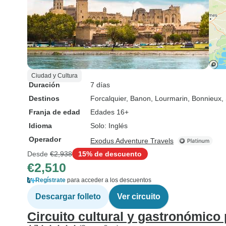
Ciudad y Cultura
Duración
7 días
Destinos
Forcalquier
, Banon
, Lourmarin
, Bonnieux
,
Franja de edad
Edades 16+
Idioma
Solo: Inglés
Operador
Exodus Adventure Travels
Desde
€2,938
15% de descuento
€2,510
Regístrate
para acceder a los descuentos
Descargar folleto
Ver circuito
Circuito cultural y gastronómico