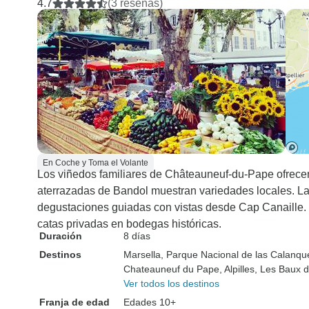
4.7
(3 reseñas)
En Coche y Toma el Volante
Los viñedos familiares de Châteauneuf-du-Pape ofrecen 
aterrazadas de Bandol muestran variedades locales. La
degustaciones guiadas con vistas desde Cap Canaille. 
catas privadas en bodegas históricas.
Duración
8 días
Destinos
Marsella
, Parque Nacional de las Calanqu
Chateauneuf du Pape
, Alpilles
, Les Baux 
Ver todos los destinos
Franja de edad
Edades 10+