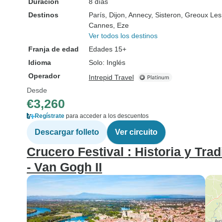
Duración
8 días
Destinos
París
, Dijon
, Annecy
, Sisteron
, Greoux Les
Cannes
, Eze
Ver todos los destinos
Franja de edad
Edades 15+
Idioma
Solo: Inglés
Operador
Intrepid Travel
Desde
€3,260
Regístrate
para acceder a los descuentos
Descargar folleto
Ver circuito
Crucero Festival : Historia y Tr
- Van Gogh II