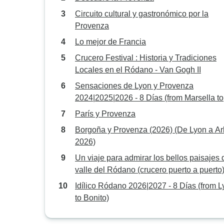
Circuito cultural y gastronómico por la
Provenza
Lo mejor de Francia
Crucero Festival : Historia y Tradiciones
Locales en el Ródano - Van Gogh II
Sensaciones de Lyon y Provenza
2024|2025|2026 - 8 Días (from Marsella to
Lyon)
París y Provenza
Borgoña y Provenza (2026) (De Lyon a Ar
2026)
Un viaje para admirar los bellos paisajes 
valle del Ródano (crucero puerto a puerto)
Van Gogh II
Idílico Ródano 2026|2027 - 8 Días (from 
to Bonito)