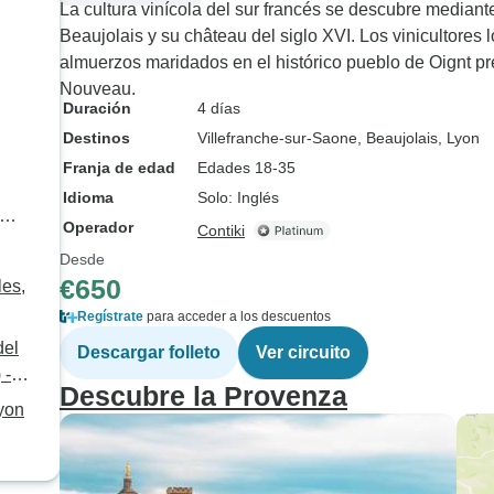
La cultura vinícola del sur francés se descubre mediant
Beaujolais y su château del siglo XVI. Los vinicultores
almuerzos maridados en el histórico pueblo de Oignt p
Nouveau.
Duración
4 días
Destinos
Villefranche-sur-Saone
, Beaujolais
, Lyon
Franja de edad
Edades 18-35
Idioma
Solo: Inglés
Operador
Contiki
Desde
€650
les,
Regístrate
para acceder a los descuentos
del
Descargar folleto
Ver circuito
 -
Descubre la Provenza
Lyon