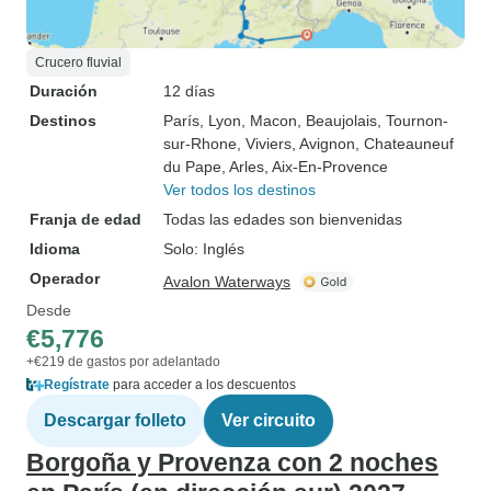
Crucero fluvial
Duración
12 días
Destinos
París
, Lyon
, Macon
, Beaujolais
, Tournon-
sur-Rhone
, Viviers
, Avignon
, Chateauneuf
du Pape
, Arles
, Aix-En-Provence
Ver todos los destinos
Franja de edad
Todas las edades son bienvenidas
Idioma
Solo: Inglés
Operador
Avalon Waterways
Desde
€5,776
+€219 de gastos por adelantado
Regístrate
para acceder a los descuentos
Descargar folleto
Ver circuito
Borgoña y Provenza con 2 noches