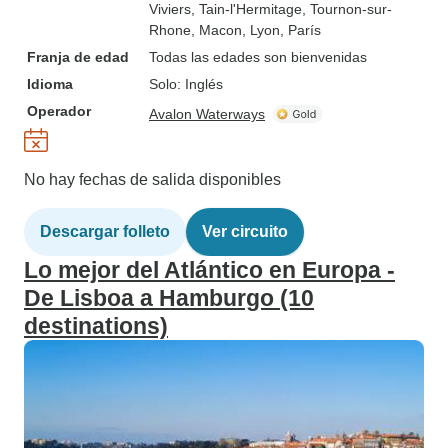
Viviers
, Tain-l'Hermitage
, Tournon-sur-
Rhone
, Macon
, Lyon
, París
Franja de edad
Todas las edades son bienvenidas
Idioma
Solo: Inglés
Operador
Avalon Waterways
No hay fechas de salida disponibles
Descargar folleto
Ver circuito
Lo mejor del Atlántico en Europa -
De Lisboa a Hamburgo (10
destinations)