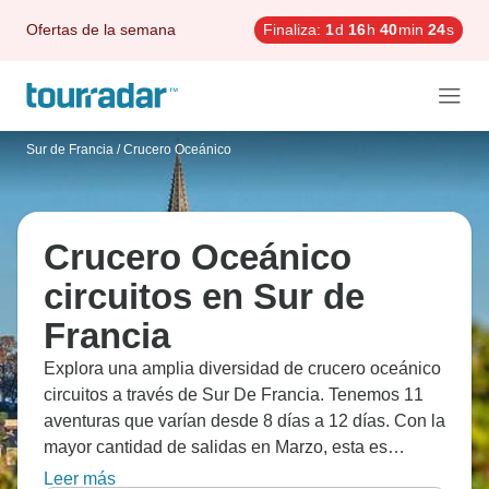
Ofertas de la semana
Finaliza:
1
d
16
h
40
min
23
s
Sur de Francia
/
Crucero Oceánico
Crucero Oceánico
circuitos en Sur de
Francia
Explora una amplia diversidad de crucero oceánico
circuitos a través de Sur De Francia. Tenemos 11
aventuras que varían desde 8 días a 12 días. Con la
mayor cantidad de salidas en Marzo, esta es
también la época más popular del año.
Leer más