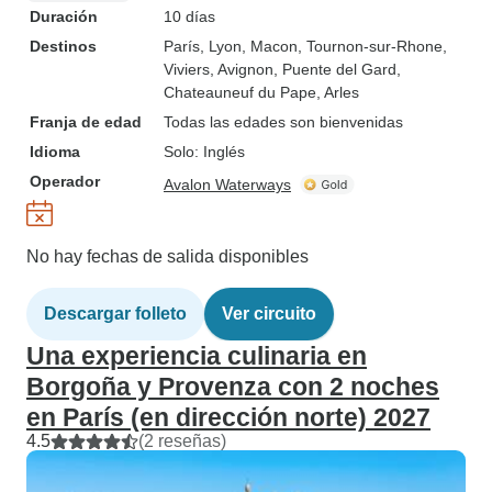
Duración
10 días
Destinos
París
, Lyon
, Macon
, Tournon-sur-Rhone
,
Viviers
, Avignon
, Puente del Gard
,
Chateauneuf du Pape
, Arles
Franja de edad
Todas las edades son bienvenidas
Idioma
Solo: Inglés
Operador
Avalon Waterways
No hay fechas de salida disponibles
Descargar folleto
Ver circuito
Una experiencia culinaria en
Borgoña y Provenza con 2 noches
en París (en dirección norte) 2027
4.5
(2 reseñas)