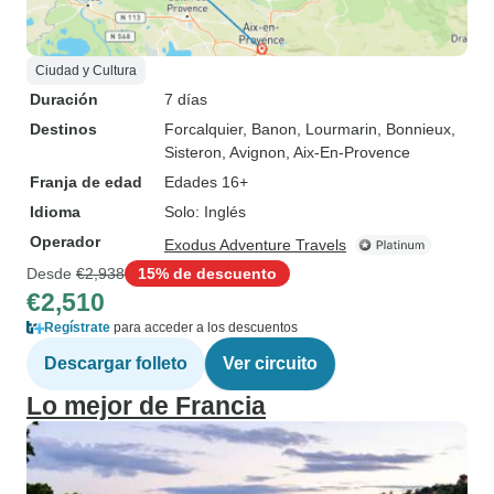
Ciudad y Cultura
Duración
7 días
Destinos
Forcalquier
, Banon
, Lourmarin
, Bonnieux
,
Sisteron
, Avignon
, Aix-En-Provence
Franja de edad
Edades 16+
Idioma
Solo: Inglés
Operador
Exodus Adventure Travels
Desde
€2,938
15% de descuento
€2,510
Regístrate
para acceder a los descuentos
Descargar folleto
Ver circuito
Lo mejor de Francia