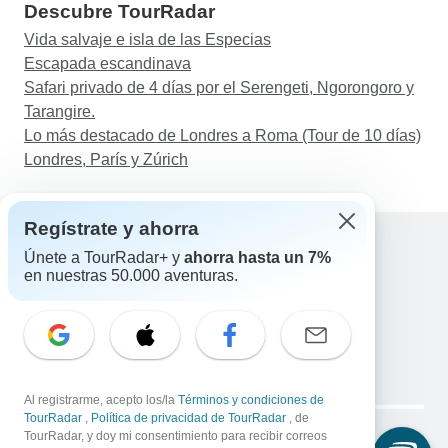
Descubre TourRadar
Vida salvaje e isla de las Especias
Escapada escandinava
Safari privado de 4 días por el Serengeti, Ngorongoro y
Tarangire.
Lo más destacado de Londres a Roma (Tour de 10 días)
Londres, París y Zúrich
Regístrate y ahorra
Únete a TourRadar+ y
ahorra hasta un 7%
en nuestras 50.000 aventuras.
Ayuda
Contacta con nosotros
España +34 933 938 984
Correo electrónico: support@tourradar.com
Selecciona el idioma
EN
DE
ES
FR
NL
Al registrarme, acepto los/la
Términos y condiciones de
Copyright © TourRadar. Todos los derechos reservados.
TourRadar
,
Política de privacidad de TourRadar
, de
Aviso legal
TourRadar, y doy mi consentimiento para recibir correos
Política de privacidad
Cookies