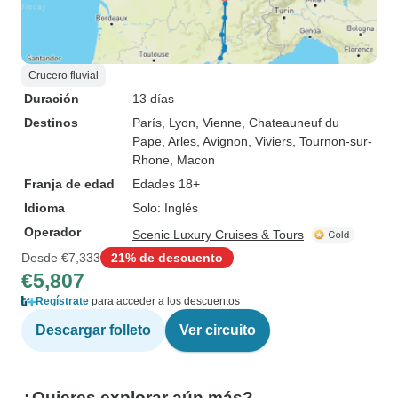
Crucero fluvial
Duración
13 días
Destinos
París
, Lyon
, Vienne
, Chateauneuf du
Pape
, Arles
, Avignon
, Viviers
, Tournon-sur-
Rhone
, Macon
Franja de edad
Edades 18+
Idioma
Solo: Inglés
Operador
Scenic Luxury Cruises & Tours
Desde
€7,333
21% de descuento
€5,807
Regístrate
para acceder a los descuentos
Descargar folleto
Ver circuito
¿Quieres explorar aún más?