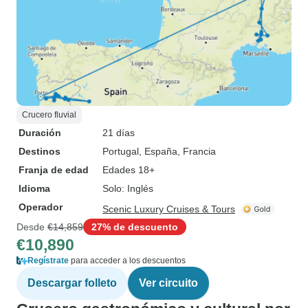
Crucero fluvial
Duración
21 días
Destinos
Portugal
, España
, Francia
Franja de edad
Edades 18+
Idioma
Solo: Inglés
Operador
Scenic Luxury Cruises & Tours
Desde
€14,859
27% de descuento
€10,890
Regístrate
para acceder a los descuentos
Descargar folleto
Ver circuito