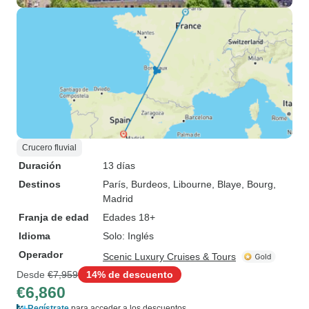
Crucero fluvial
Duración
13 días
Destinos
París
, Burdeos
, Libourne
, Blaye
, Bourg
,
Madrid
Franja de edad
Edades 18+
Idioma
Solo: Inglés
Operador
Scenic Luxury Cruises & Tours
Desde
€7,959
14% de descuento
€6,860
Regístrate
para acceder a los descuentos