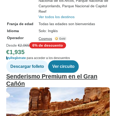
Nacional de los Arcos
, Parque Nacional de
Canyonlands
, Parque Nacional de Capitol
Reef
Ver todos los destinos
Franja de edad
Todas las edades son bienvenidas
Idioma
Solo: Inglés
Operador
Cosmos
Desde
€2,065
6% de descuento
€1,935
Regístrate
para acceder a los descuentos
Descargar folleto
Ver circuito
Senderismo Premium en el Gran
Cañón