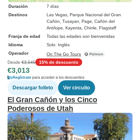
Duración
7 días
Destinos
Las Vegas
, Parque Nacional del Gran
Cañón
, Tusayan
, Page
, Cañón del
Antílope
, Kayenta
, Chinle
, Flagstaff
Franja de edad
Todas las edades son bienvenidas
Idioma
Solo: Inglés
Operador
On The Go Tours
Desde
€3,545
15% de descuento
€3,013
Regístrate
para acceder a los descuentos
Descargar folleto
Ver circuito
El Gran Cañón y los Cinco
Poderosos de Utah