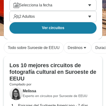
Selecciona la fecha
2
Adultos
Ver circuitos
Todo sobre Suroeste de EEUU
Destinos
Durac
Los 10 mejores circuitos de
fotografía cultural en Suroeste de
EEUU
Compilado por
Melissa
Experto en circuitos por Suroeste de EEUU
Paisajes del Sudoeste Americano - 7 días