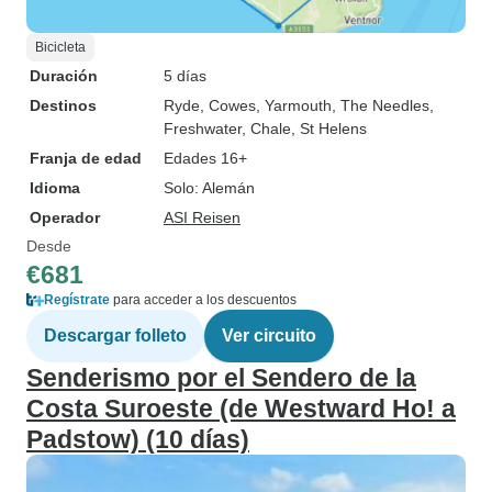
Bicicleta
Duración
5 días
Destinos
Ryde
, Cowes
, Yarmouth
, The Needles
,
Freshwater
, Chale
, St Helens
Franja de edad
Edades 16+
Idioma
Solo: Alemán
Operador
ASI Reisen
Desde
€681
Regístrate
para acceder a los descuentos
Descargar folleto
Ver circuito
Senderismo por el Sendero de la
Costa Suroeste (de Westward Ho! a
Padstow) (10 días)