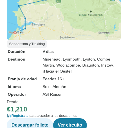
Senderismo y Trekking
Duración
9 días
Destinos
Minehead
, Lynmouth
, Lynton
, Combe
Martin
, Woolacombe
, Braunton
, Instow
,
¡Hacia el Oeste!
Franja de edad
Edades 16+
Idioma
Solo: Alemán
Operador
ASI Reisen
Desde
€1,210
Regístrate
para acceder a los descuentos
Descargar folleto
Ver circuito