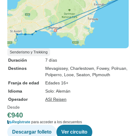
Senderismo y Trekking
Duración
7 días
Destinos
Mevagissey
, Charlestown
, Fowey
, Polruan
,
Polperro
, Looe
, Seaton
, Plymouth
Franja de edad
Edades 16+
Idioma
Solo: Alemán
Operador
ASI Reisen
Desde
€940
Regístrate
para acceder a los descuentos
Descargar folleto
Ver circuito