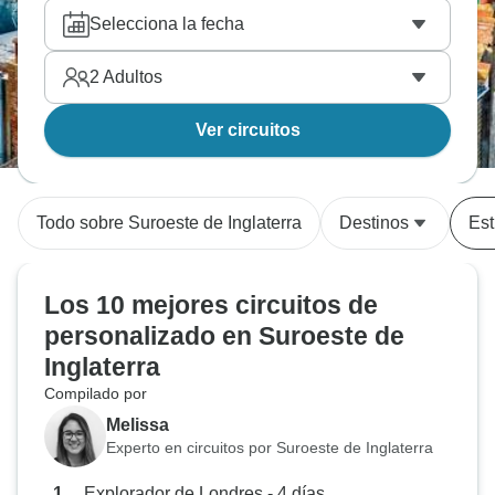
Selecciona la fecha
2
Adultos
Ver circuitos
Todo sobre Suroeste de Inglaterra
Destinos
Est
Los 10 mejores circuitos de
personalizado en Suroeste de
Inglaterra
Compilado por
Melissa
Experto en circuitos por Suroeste de Inglaterra
Explorador de Londres - 4 días