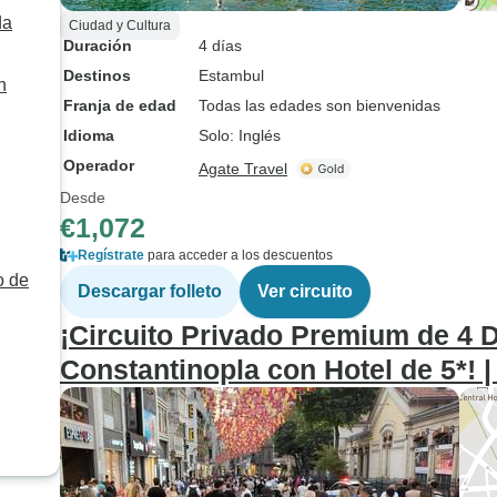
da
Ciudad y Cultura
Duración
4 días
Destinos
Estambul
n
Franja de edad
Todas las edades son bienvenidas
Idioma
Solo: Inglés
Operador
Agate Travel
Desde
€1,072
Regístrate
para acceder a los descuentos
o de
Descargar folleto
Ver circuito
¡Circuito Privado Premium de 4 D
Constantinopla con Hotel de 5*! 