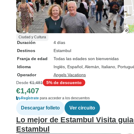
Ciudad y Cultura
Duración
4 días
Destinos
Estambul
Franja de edad
Todas las edades son bienvenidas
Idioma
Inglés, Español, Alemán, Italiano, Portug
Operador
Angels Vacations
Desde
€1,481
5% de descuento
€1,407
Regístrate
para acceder a los descuentos
Descargar folleto
Ver circuito
Lo mejor de Estambul Visita guia
Estambul