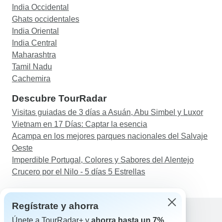
India Occidental
Ghats occidentales
India Oriental
India Central
Maharashtra
Tamil Nadu
Cachemira
Descubre TourRadar
Visitas guiadas de 3 días a Asuán, Abu Simbel y Luxor
Vietnam en 17 Días: Captar la esencia
Acampa en los mejores parques nacionales del Salvaje
Oeste
Imperdible Portugal, Colores y Sabores del Alentejo
Crucero por el Nilo - 5 días 5 Estrellas
Regístrate y ahorra
Únete a TourRadar+ y
ahorra hasta un 7%