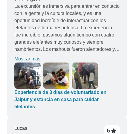
Viajó en Agosto
La excursión es inmersiva para entrar en contacto
con la gente y la cultura locales, y es una
oportunidad increíble de interactuar con los
elefantes de forma respetuosa. La experiencia
fue increíble, pasamos algún tiempo con cuatro
grandes elefantes muy curiosos y siempre
hambrientos. Los mahouts fueron alentadores y
el personal voluntario muy acogedor y amable:
Mostrar más
¡nuestro coordinador Pradeep fue el mejor! Él y el
conductor Totaram estaban dispuestos a
ayudarnos en todo. También conocimos y
pasamos un rato estupendo con otro voluntario y
con la familia de la casa de huéspedes, ¡y todos
Experiencia de 3 días de voluntariado en
fueron muy serviciales y dulces! Nos gustaría
Jaipur y estancia en casa para cuidar
volver en el futuro.
elefantes
Lucas
5