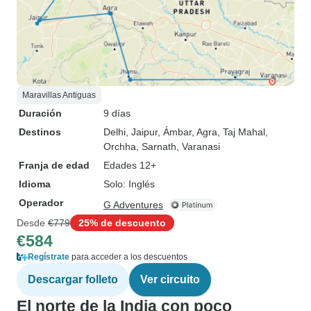
Maravillas Antiguas
Duración
9 días
Destinos
Delhi
, Jaipur
, Ámbar
, Agra
, Taj Mahal
,
Orchha
, Sarnath
, Varanasi
Franja de edad
Edades 12+
Idioma
Solo: Inglés
Operador
G Adventures
Desde
€779
25% de descuento
€584
Regístrate
para acceder a los descuentos
Descargar folleto
Ver circuito
El norte de la India con poco