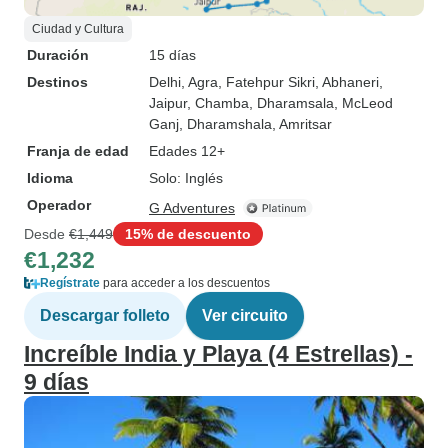
Ciudad y Cultura
Duración
15 días
Destinos
Delhi
, Agra
, Fatehpur Sikri
, Abhaneri
,
Jaipur
, Chamba
, Dharamsala
, McLeod
Ganj
, Dharamshala
, Amritsar
Franja de edad
Edades 12+
Idioma
Solo: Inglés
Operador
G Adventures
Desde
€1,449
15% de descuento
€1,232
Regístrate
para acceder a los descuentos
Descargar folleto
Ver circuito
Increíble India y Playa (4 Estrellas) -
9 días