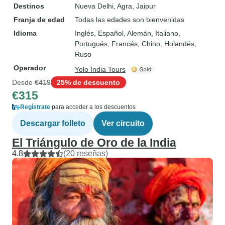
Destinos
Nueva Delhi
, Agra
, Jaipur
Franja de edad
Todas las edades son bienvenidas
Idioma
Inglés, Español, Alemán, Italiano,
Portugués, Francés, Chino, Holandés,
Ruso
Operador
Yolo India Tours
Desde
€419
25% de descuento
€315
Regístrate
para acceder a los descuentos
Descargar folleto
Ver circuito
El Triángulo de Oro de la India
4.8
(20 reseñas)