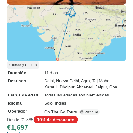
Ciudad y Cultura
Duración
11 días
Destinos
Delhi
, Nueva Delhi
, Agra
, Taj Mahal
,
Karauli
, Dholpur
, Abhaneri
, Jaipur
, Goa
Franja de edad
Todas las edades son bienvenidas
Idioma
Solo: Inglés
Operador
On The Go Tours
Desde
€1,885
10% de descuento
€1,697