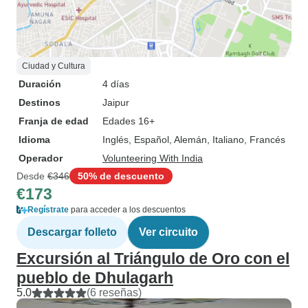
Ciudad y Cultura
Duración
4 días
Destinos
Jaipur
Franja de edad
Edades 16+
Idioma
Inglés, Español, Alemán, Italiano, Francés
Operador
Volunteering With India
Desde
€346
50% de descuento
€173
Regístrate
para acceder a los descuentos
Descargar folleto
Ver circuito
Excursión al Triángulo de Oro con el
pueblo de Dhulagarh
5.0
(6 reseñas)