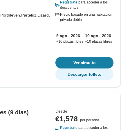
Regístrate
para acceder a los
descuentos
Precio basado en una habitación
,
Porthleven,
Parteluz,
Lizard,
privada doble
9 ago., 2026
10 ago., 2026
+10 plazas libres
+10 plazas libres
Ver circuito
Descargar folleto
Desde
es (9 días)
€1,578
por persona
Regístrate
para acceder a los