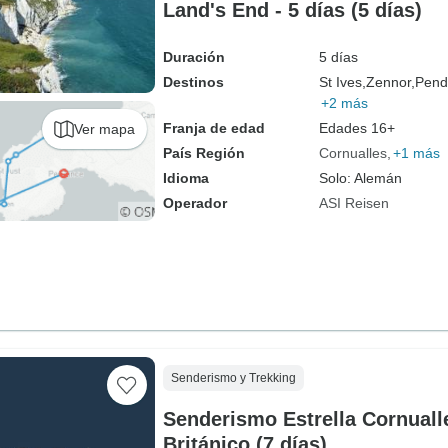
Land's End - 5 días (5 días)
Duración
5 días
Destinos
St Ives,
Zennor,
Pend
+2 más
Franja de edad
Edades 16+
Ver mapa
País Región
Cornualles
+1 más
Idioma
Solo: Alemán
Operador
ASI Reisen
Senderismo y Trekking
Senderismo Estrella Cornualle
Británico (7 días)