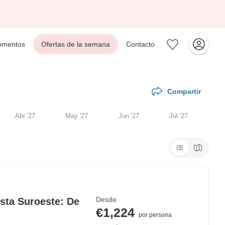
mentos
Ofertas de la semana
Contacto
Compartir
Abr '27
May '27
Jun '27
Jul '27
Desde
osta Suroeste: De
€1,224
por persona