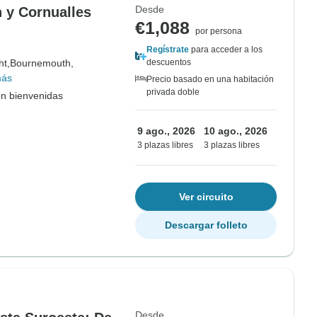
Desde
n y Cornualles
€1,088
por persona
Regístrate
para acceder a los
ht,
Bournemouth,
descuentos
más
Precio basado en una habitación
privada doble
on bienvenidas
9 ago., 2026
10 ago., 2026
3 plazas libres
3 plazas libres
Ver circuito
Descargar folleto
Desde