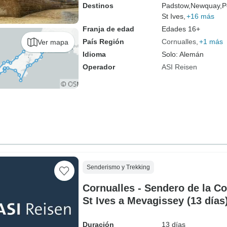
Destinos
Padstow,
Newquay,
P
St Ives,
+16 más
Franja de edad
Edades 16+
País Región
Cornualles
+1 más
Ver mapa
Idioma
Solo: Alemán
Operador
ASI Reisen
Senderismo y Trekking
Cornualles - Sendero de la C
St Ives a Mevagissey (13 días
Duración
13 días