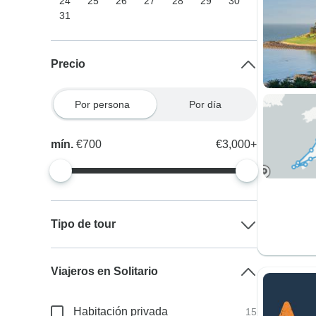
24
25
26
27
28
29
30
31
Precio
Por persona
Por día
mín.
€700
€3,000+
Tipo de tour
Viajeros en Solitario
Habitación privada
15