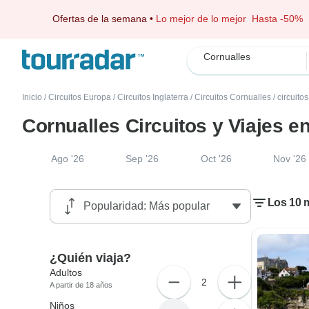
Ofertas de la semana
•
Lo mejor de lo mejor
Hasta -50%
Cornualles
Inicio
/
Circuitos Europa
/
Circuitos Inglaterra
/
Circuitos Cornualles
/
circuito
Cornualles Circuitos y Viajes e
Ago '26
Sep '26
Oct '26
Nov '26
Los 10 m
¿Quién viaja?
Adultos
2
A partir de 18 años
Niños