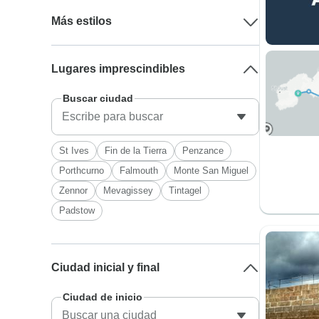
Más estilos
Lugares imprescindibles
Buscar ciudad
St Ives
Fin de la Tierra
Penzance
Porthcurno
Falmouth
Monte San Miguel
Zennor
Mevagissey
Tintagel
Padstow
Ciudad inicial y final
Ciudad de inicio