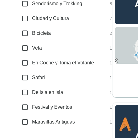
Senderismo y Trekking
8
Ciudad y Cultura
7
Bicicleta
2
Vela
1
En Coche y Toma el Volante
1
Safari
1
De isla en isla
1
Festival y Eventos
1
Maravillas Antiguas
1