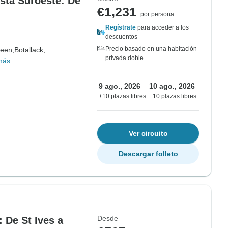
osta Suroeste: De
€1,231
por persona
Regístrate
para acceder a los
descuentos
Precio basado en una habitación
een,
Botallack,
privada doble
más
9 ago., 2026
10 ago., 2026
+10 plazas libres
+10 plazas libres
Ver circuito
Descargar folleto
Desde
 De St Ives a