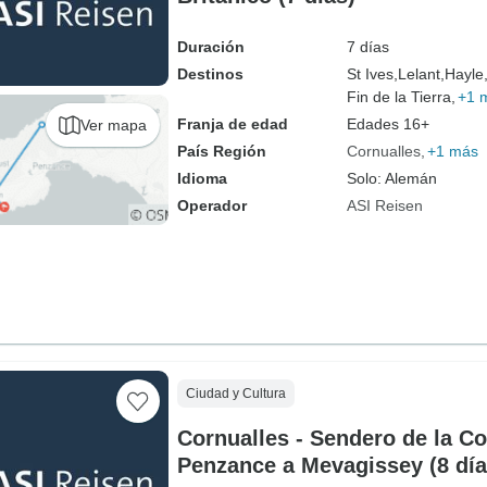
Duración
7 días
Destinos
St Ives,
Lelant,
Hayle
Fin de la Tierra,
+1 
Franja de edad
Edades 16+
Ver mapa
País Región
Cornualles
+1 más
Idioma
Solo: Alemán
Operador
ASI Reisen
Ciudad y Cultura
Cornualles - Sendero de la C
Penzance a Mevagissey (8 día