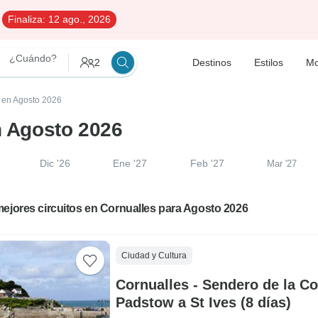
Finaliza:
12 ago., 2026
¿Cuándo?
2
Destinos
Estilos
Mo
s en Agosto 2026
n Agosto 2026
Dic '26
Ene '27
Feb '27
Mar '27
ejores circuitos en Cornualles para Agosto 2026
Ciudad y Cultura
Cornualles - Sendero de la C
Padstow a St Ives (8 días)