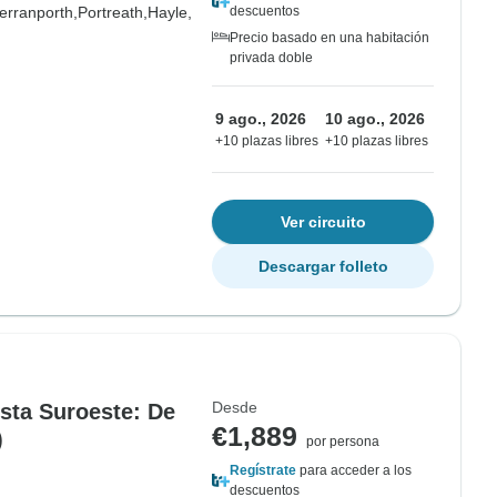
erranporth,
Portreath,
Hayle,
descuentos
Precio basado en una habitación
privada doble
9 ago., 2026
10 ago., 2026
+10 plazas libres
+10 plazas libres
Ver circuito
Descargar folleto
Desde
osta Suroeste: De
€1,889
)
por persona
Regístrate
para acceder a los
descuentos