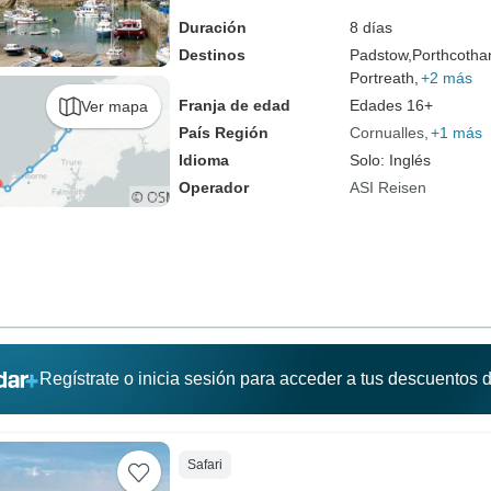
Duración
8 días
Destinos
Padstow,
Porthcotha
Portreath,
+2 más
Franja de edad
Edades 16+
Ver mapa
País Región
Cornualles
+1 más
Idioma
Solo: Inglés
Operador
ASI Reisen
Regístrate o inicia sesión para acceder a tus descuentos
Safari