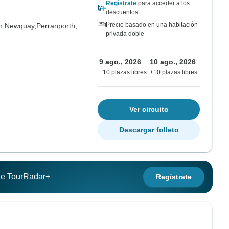
Regístrate
para acceder a los
descuentos
Precio basado en una habitación
n,
Newquay,
Perranporth,
privada doble
9 ago., 2026
10 ago., 2026
+10 plazas libres
+10 plazas libres
Ver circuito
Descargar folleto
 de TourRadar+
Regístrate