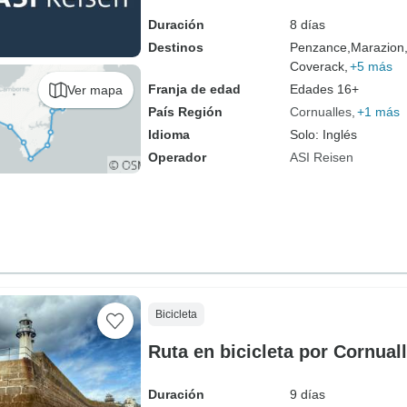
Duración
8 días
Destinos
Penzance,
Marazion
Coverack,
+5 más
Franja de edad
Edades 16+
Ver mapa
País Región
Cornualles
+1 más
Idioma
Solo: Inglés
Operador
ASI Reisen
Bicicleta
Ruta en bicicleta por Cornuall
Duración
9 días