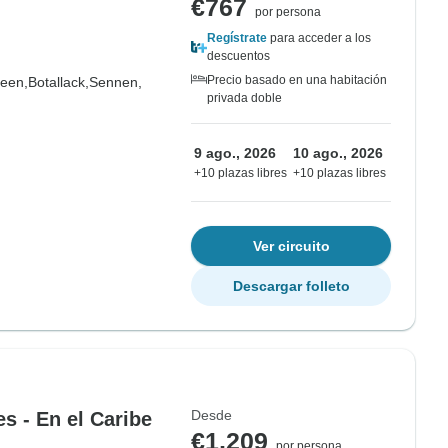
€767
por persona
Regístrate
para acceder a los
descuentos
Precio basado en una habitación
een,
Botallack,
Sennen,
privada doble
9 ago., 2026
10 ago., 2026
+10 plazas libres
+10 plazas libres
Ver circuito
Descargar folleto
Desde
s - En el Caribe
€1,209
por persona