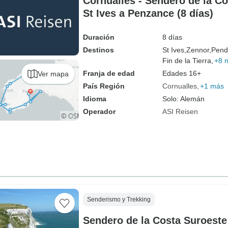
Cornualles - Sendero de la C
St Ives a Penzance (8 días)
Duración
8 días
Destinos
St Ives,
Zennor,
Pend
Fin de la Tierra,
+8 
Franja de edad
Edades 16+
Ver mapa
País Región
Cornualles
+1 más
Idioma
Solo: Alemán
Operador
ASI Reisen
Senderismo y Trekking
Sendero de la Costa Suroeste: