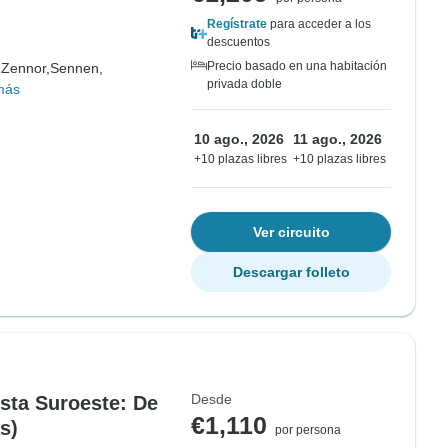
Regístrate
para acceder a los
descuentos
Precio basado en una habitación
,
Zennor,
Sennen,
privada doble
más
10 ago., 2026
11 ago., 2026
+10 plazas libres
+10 plazas libres
Ver circuito
Descargar folleto
Desde
osta Suroeste: De
€1,110
s)
por persona