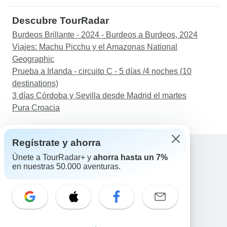
Descubre TourRadar
Burdeos Brillante - 2024 - Burdeos a Burdeos, 2024
Viajes: Machu Picchu y el Amazonas National
Geographic
Prueba a Irlanda - circuito C - 5 días /4 noches (10
destinations)
3 días Córdoba y Sevilla desde Madrid el martes
Pura Croacia
Regístrate y ahorra
Únete a TourRadar+ y
ahorra hasta un 7%
en nuestras 50.000 aventuras.
Ayuda
Contacta con nosotros
España +34 933 938 984
Correo electrónico: support@tourradar.com
Selecciona el idioma
EN
DE
ES
FR
NL