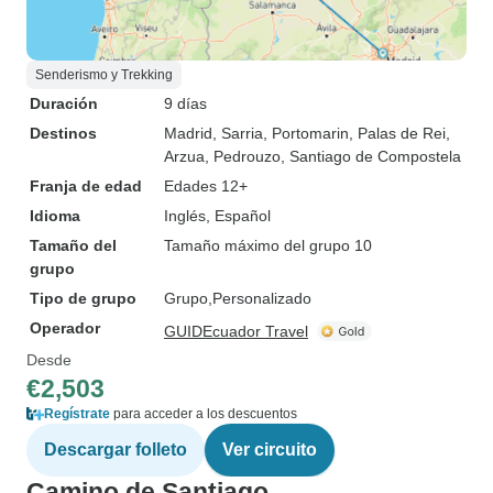
Senderismo y Trekking
Duración
9 días
Destinos
Madrid
, Sarria
, Portomarin
, Palas de Rei
,
Arzua
, Pedrouzo
, Santiago de Compostela
Franja de edad
Edades 12+
Idioma
Inglés, Español
Tamaño del
Tamaño máximo del grupo 10
grupo
Tipo de grupo
Grupo
Personalizado
Operador
GUIDEcuador Travel
Desde
€2,503
Regístrate
para acceder a los descuentos
Descargar folleto
Ver circuito
Camino de Santiago