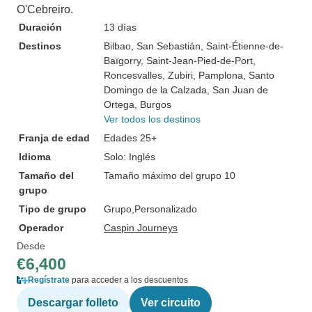
O'Cebreiro.
Duración
13 días
Destinos
Bilbao
, San Sebastián
, Saint-Étienne-de-
Baïgorry
, Saint-Jean-Pied-de-Port
,
Roncesvalles
, Zubiri
, Pamplona
, Santo
Domingo de la Calzada
, San Juan de
Ortega
, Burgos
Ver todos los destinos
Franja de edad
Edades 25+
Idioma
Solo: Inglés
Tamaño del
Tamaño máximo del grupo 10
grupo
Tipo de grupo
Grupo
Personalizado
Operador
Caspin Journeys
Desde
€6,400
Regístrate
para acceder a los descuentos
Descargar folleto
Ver circuito