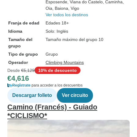
Esposende
, Viana do Castelo
, Caminha
,
Oia
, Baiona
, Vigo
Ver todos los destinos
Franja de edad
Edades 18+
Idioma
Solo: Inglés
Tamaño del
Tamaño máximo del grupo 10
grupo
Tipo de grupo
Grupo
Operador
Climbing Mountains
Desde
€5,129
10% de descuento
€4,616
Regístrate
para acceder a los descuentos
Descargar folleto
Ver circuito
Camino (Francés) - Guiado
*CICLISMO*