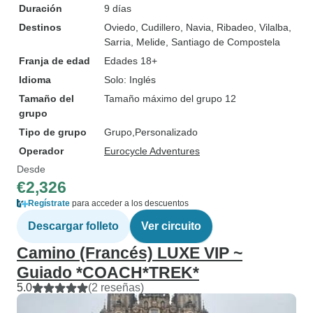
Duración
9 días
Destinos
Oviedo
, Cudillero
, Navia
, Ribadeo
, Vilalba
,
Sarria
, Melide
, Santiago de Compostela
Franja de edad
Edades 18+
Idioma
Solo: Inglés
Tamaño del
Tamaño máximo del grupo 12
grupo
Tipo de grupo
Grupo
Personalizado
Operador
Eurocycle Adventures
Desde
€2,326
Regístrate
para acceder a los descuentos
Descargar folleto
Ver circuito
Camino (Francés) LUXE VIP ~
Guiado *COACH*TREK*
5.0
(2 reseñas)