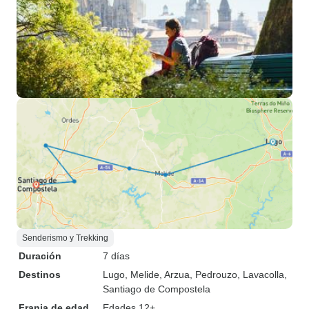
Senderismo y Trekking
Duración
7 días
Destinos
Lugo
, Melide
, Arzua
, Pedrouzo
, Lavacolla
,
Santiago de Compostela
Franja de edad
Edades 12+