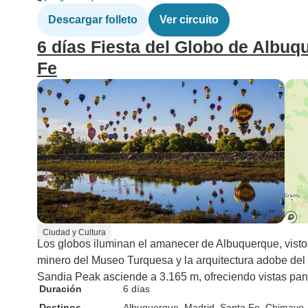
Descargar folleto
Ver circuito
6 días Fiesta del Globo de Albuq
Fe
Ciudad y Cultura
Los globos iluminan el amanecer de Albuquerque, visto
minero del Museo Turquesa y la arquitectura adobe del Ca
Sandia Peak asciende a 3.165 m, ofreciendo vistas pan
Duración
6 días
Destinos
Albuquerque
, Madrid
, Santa Fe
, Chimayo