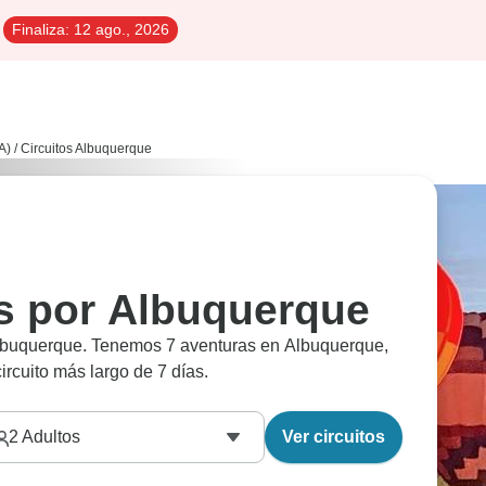
Finaliza:
12 ago., 2026
A)
/
Circuitos Albuquerque
es por Albuquerque
 Albuquerque. Tenemos 7 aventuras en Albuquerque,
rcuito más largo de 7 días.
2
Adultos
Ver circuitos