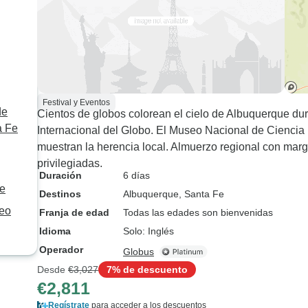
Festival y Eventos
de
Cientos de globos colorean el cielo de Albuquerque dur
a Fe
Internacional del Globo. El Museo Nacional de Ciencia 
muestran la herencia local. Almuerzo regional con marg
privilegiadas.
Duración
6 días
Fe
Destinos
Albuquerque
, Santa Fe
seo
Franja de edad
Todas las edades son bienvenidas
Idioma
Solo: Inglés
Operador
Globus
Desde
€3,027
7% de descuento
€2,811
Regístrate
para acceder a los descuentos