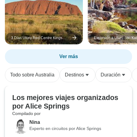
3 Días Uluru Red Centre Kings
Excursión a Uluru con Kat
Canyon (Acampada) - Desde Ayers
Kings Canyon y las cordil
Rock
MacDonnell (desde Alice 
Ver más
Todo sobre Australia
Destinos
Duración
Los mejores viajes organizados
por Alice Springs
Compilado por
Nina
Experto en circuitos por Alice Springs