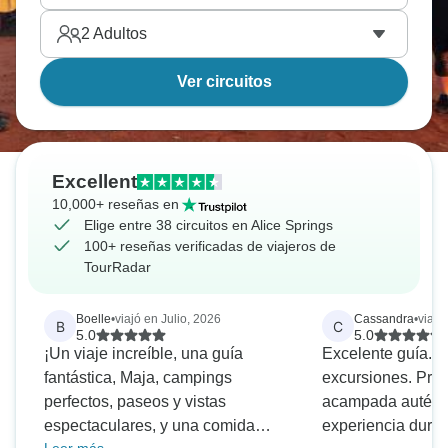
2
Adultos
Ver circuitos
Excellent
10,000+ reseñas en
Elige entre 38 circuitos en Alice Springs
100+ reseñas verificadas de viajeros de
TourRadar
Boelle
•
viajó en Julio, 2026
Cassandra
•
viajó
B
C
5.0
5.0
¡Un viaje increíble, una guía
Excelente guía. 
fantástica, Maja, campings
excursiones. Pre
perfectos, paseos y vistas
acampada auténti
espectaculares, y una comida
experiencia dura.