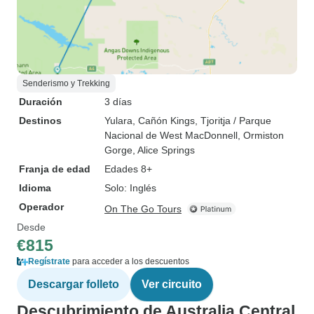
Senderismo y Trekking
Duración
3 días
Destinos
Yulara
, Cañón Kings
, Tjoritja / Parque
Nacional de West MacDonnell
, Ormiston
Gorge
, Alice Springs
Franja de edad
Edades 8+
Idioma
Solo: Inglés
Operador
On The Go Tours
Desde
€815
Regístrate
para acceder a los descuentos
Descargar folleto
Ver circuito
Descubrimiento de Australia Central