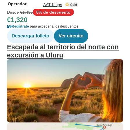
Operador
AAT Kings
Desde
€1,435
8% de descuento
€1,320
Regístrate
para acceder a los descuentos
Descargar folleto
Ver circuito
Escapada al territorio del norte con
excursión a Uluru