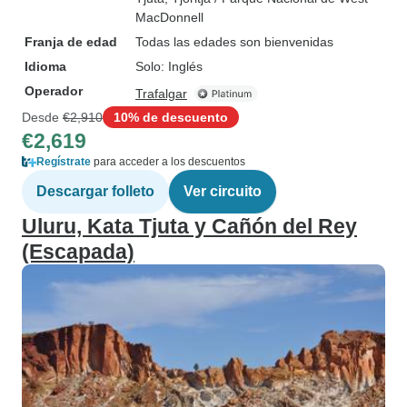
MacDonnell
Franja de edad
Todas las edades son bienvenidas
Idioma
Solo: Inglés
Operador
Trafalgar
Desde
€2,910
10% de descuento
€2,619
Regístrate
para acceder a los descuentos
Descargar folleto
Ver circuito
Uluru, Kata Tjuta y Cañón del Rey
(Escapada)