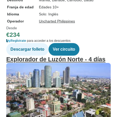
Destinos
Manila
, Banaue
, Cambuio
, Batad
Franja de edad
Edades 10+
Idioma
Solo: Inglés
Operador
Uncharted Philippines
Desde
€234
Regístrate
para acceder a los descuentos
Descargar folleto
Ver circuito
Explorador de Luzón Norte - 4 días