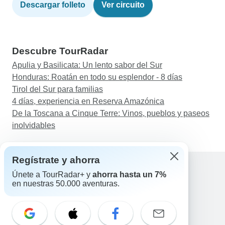
Descargar folleto
Ver circuito
Descubre TourRadar
Apulia y Basilicata: Un lento sabor del Sur
Honduras: Roatán en todo su esplendor - 8 días
Tirol del Sur para familias
4 días, experiencia en Reserva Amazónica
De la Toscana a Cinque Terre: Vinos, pueblos y paseos
inolvidables
Regístrate y ahorra
Únete a TourRadar+ y
ahorra hasta un 7%
en nuestras 50.000 aventuras.
Ayuda
Contacta con nosotros
España +34 933 938 984
Correo electrónico: support@tourradar.com