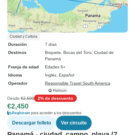
Ciudad y Cultura
Duración
7 días
Destinos
Boquete
, Bocas del Toro
, Ciudad de
Panamá
Franja de edad
Edades 6+
Idioma
Inglés, Español
Operador
Responsible Travel South America
Desde
€2,500
2% de descuento
€2,450
Regístrate
para acceder a los descuentos
Descargar folleto
Ver circuito
Panamá - ciudad, campo, playa (7