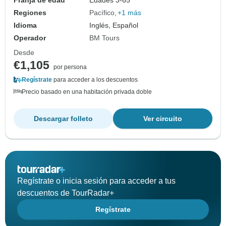
Franja de edad
Edades 3-65
Regiones
Pacífico
+1 más
Idioma
Inglés, Español
Operador
BM Tours
Desde
€1,105
por persona
Regístrate
para acceder a los descuentos
Precio basado en una habitación privada doble
Descargar folleto
Ver circuito
Regístrate o inicia sesión para acceder a tus
descuentos de TourRadar+
Regístrate