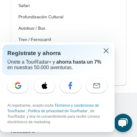
Safari
Profundización Cultural
Autobus / Bus
Tren / Ferrocarril
Playa
Regístrate y ahorra
Únete a TourRadar+ y
ahorra hasta un 7%
Familia
en nuestras 50.000 aventuras.
Private
Al registrarme, acepto los/la
Términos y condiciones de
Excellent
TourRadar
,
Política de privacidad de TourRadar
, de
10,000+
reseñas sobre
TourRadar, y doy mi consentimiento para recibir correos
electrónicos de marketing.
Asociado a