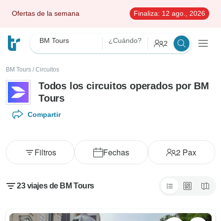
Ofertas de la semana
Finaliza:
12 ago., 2026
BM Tours
¿Cuándo?
2
BM Tours
/
Circuitos
Todos los circuitos operados por BM
Tours
Compartir
Filtros
Fechas
2
Pax
23 viajes de BM Tours