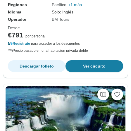
Regiones
Pacífico
+1 más
Idioma
Solo: Inglés
Operador
BM Tours
Desde
€791
por persona
Regístrate
para acceder a los descuentos
Precio basado en una habitación privada doble
Descargar folleto
Ver circuito