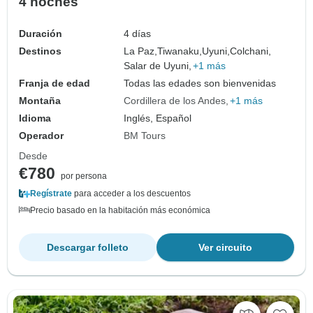
4 noches
Duración
4 días
Destinos
La Paz,
Tiwanaku,
Uyuni,
Colchani,
Salar de Uyuni,
+1 más
Franja de edad
Todas las edades son bienvenidas
Montaña
Cordillera de los Andes
+1 más
Idioma
Inglés, Español
Operador
BM Tours
Desde
€780
por persona
Regístrate
para acceder a los descuentos
Precio basado en la habitación más económica
Descargar folleto
Ver circuito