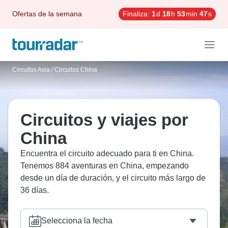
Ofertas de la semana
Finaliza:
1
d
18
h
53
min
45
s
Circuitos Asia
/
Circuitos China
Circuitos y viajes por
China
Encuentra el circuito adecuado para ti en China.
Tenemos 884 aventuras en China, empezando
desde un día de duración, y el circuito más largo de
36 días.
Selecciona la fecha