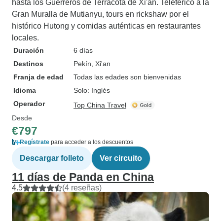
hasta los Guerreros de Terracota de Xi'an. Teleférico a la
Gran Muralla de Mutianyu, tours en rickshaw por el
histórico Hutong y comidas auténticas en restaurantes
locales.
Duración
6 días
Destinos
Pekín
, Xi'an
Franja de edad
Todas las edades son bienvenidas
Idioma
Solo: Inglés
Operador
Top China Travel
Desde
€797
Regístrate
para acceder a los descuentos
Descargar folleto
Ver circuito
11 días de Panda en China
4.5
(4 reseñas)