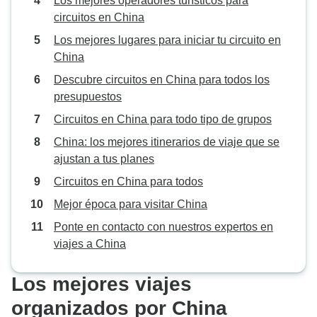
Los mejores operadores turísticos para
explicación en chino de entre 5 y
circuitos en China
10 minutos sobre los lugares de
Los mejores lugares para iniciar tu circuito en
interés y, a continuación, una
China
traducción al inglés muy breve, de
Descubre circuitos en China para todos los
entre 10 y 15 segundos. El guía de
presupuestos
la excursión a las Pequeñas
Gargantas dominaba mejor el
Circuitos en China para todo tipo de grupos
inglés y ofrecía unos minutos de
China: los mejores itinerarios de viaje que se
traducción sobre los lugares de
ajustan a tus planes
interés, aunque seguía siendo
Circuitos en China para todos
mucho menos que el comentario
en chino. En general,
Mejor época para visitar China
recomendaría la excursión y
Ponte en contacto con nuestros expertos en
felicito a Thang por su
viajes a China
organización, ya que nos ayudó
con la reserva. El principal
Los mejores viajes
aspecto que se podría mejorar es
la explicación en inglés de los
organizados por China