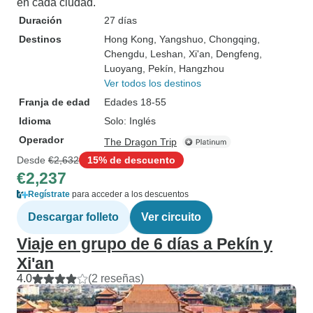
en cada ciudad.
Duración
27 días
Destinos
Hong Kong
, Yangshuo
, Chongqing
,
Chengdu
, Leshan
, Xi'an
, Dengfeng
,
Luoyang
, Pekín
, Hangzhou
Ver todos los destinos
Franja de edad
Edades 18-55
Idioma
Solo: Inglés
Operador
The Dragon Trip
Desde
€2,632
15% de descuento
€2,237
Regístrate
para acceder a los descuentos
Descargar folleto
Ver circuito
Viaje en grupo de 6 días a Pekín y
Xi'an
4.0
(2 reseñas)