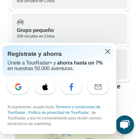
608 circuitos en China
Grupo pequeño
359 circuitos en China
Regístrate y ahorra
Únete a TourRadar+ y
ahorra hasta un 7%
Privado / Personalizado
en nuestras 50.000 aventuras.
270 circuitos en China
China: los mejores itinerarios de viaje
que se ajustan a tus planes
Al registrarme, acepto los/la
Términos y condiciones de
TourRadar
,
Política de privacidad de TourRadar
, de
Itinerarios de 7 Días
TourRadar, y doy mi consentimiento para recibir correos
electrónicos de marketing.