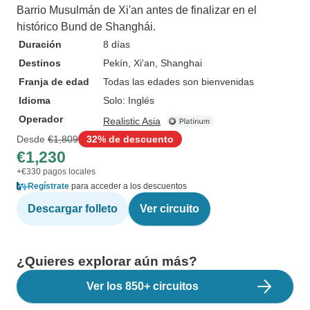
Barrio Musulmán de Xi'an antes de finalizar en el
histórico Bund de Shanghái.
Duración
8 días
Destinos
Pekín
, Xi'an
, Shanghai
Franja de edad
Todas las edades son bienvenidas
Idioma
Solo: Inglés
Operador
Realistic Asia
Desde
€1,809
32% de descuento
€1,230
+€330 pagos locales
Regístrate
para acceder a los descuentos
Descargar folleto
Ver circuito
¿Quieres explorar aún más?
Ver los 850+ circuitos