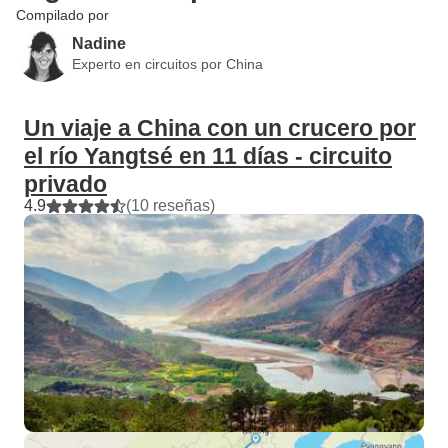
guías locales durante las
Compilado por
excursiones incluidas en el
Nadine
crucero fluvial.
Experto en circuitos por China
Un viaje a China con un crucero por
el río Yangtsé en 11 días - circuito
privado
4.9
(10 reseñas)