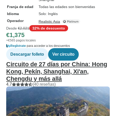
Franja de edad
Todas las edades son bienvenidas
Idioma
Solo: Inglés
Operador
Realistic Asia
Desde
€2,021
32% de descuento
€1,375
+€565 pagos locales
Regístrate
para acceder a los descuentos
Descargar folleto
Ver circuito
Circuito de 27 días por China: Hong
Kong, Pekín, Shanghai, Xi'an,
Chengdu y más allá
4.7
(40 reseñas)