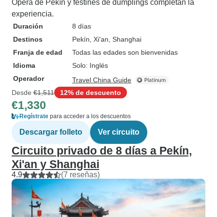
Ópera de Pekín y festines de dumplings completan la
experiencia.
Duración
8 días
Destinos
Pekín
, Xi'an
, Shanghai
Franja de edad
Todas las edades son bienvenidas
Idioma
Solo: Inglés
Operador
Travel China Guide
Desde
€1,511
12% de descuento
€1,330
Regístrate
para acceder a los descuentos
Descargar folleto
Ver circuito
Circuito privado de 8 días a Pekín,
Xi'an y Shanghai
4.9
(7 reseñas)