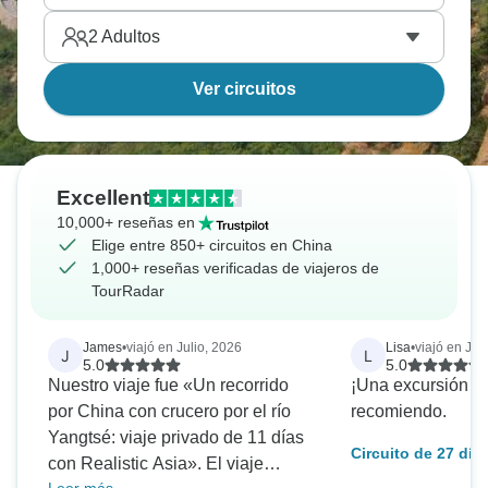
2
Adultos
Ver circuitos
Excellent
10,000+ reseñas en
Elige entre 850+ circuitos en China
1,000+ reseñas verificadas de viajeros de
TourRadar
James
•
viajó en Julio, 2026
Lisa
•
viajó en Jul
J
L
5.0
5.0
Nuestro viaje fue «Un recorrido
¡Una excursión ge
por China con crucero por el río
recomiendo.
Yangtsé: viaje privado de 11 días
Circuito de 27 día
con Realistic Asia». El viaje
Kong, Pekín, Shang