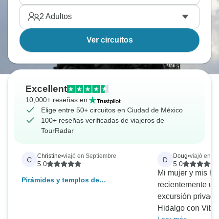
2
Adultos
Ver circuitos
Excellent
10,000+ reseñas en
Elige entre 50+ circuitos en Ciudad de México
100+ reseñas verificadas de viajeros de
TourRadar
Christine
•
viajó en Septiembre
Doug
•
viajó en Ju
C
D
5.0
5.0
Mi mujer y mis hij
Pirámides y templos de
recientemente una
Teotihuacán desde Ciudad de
excursión privada
México
Hidalgo con Vibe.