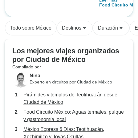
Leer más
Tony, fue excepci
Food Circuito Méx
informado, entret
termales, pulque 
movimiento. Las 
Tolantongo fuero
Todo sobre México
Destinos
Duración
E
destacado, y los n
mucho de la expe
prismas basáltico
Los mejores viajes organizados
un espectáculo ú
por Ciudad de México
impresionante. Ex
Compilado por
Monte, la ciudad 
fue un viaje a trav
Nina
el museo de las p
Experto en circuitos por Ciudad de México
visita obligada. ¡
Pirámides y templos de Teotihuacán desde
agradecimiento es
Ciudad de México
hacer que fuera u
inolvidable!
Food Circuito México: Aguas termales, pulque
y gastronomía local
México Express 6 Días: Teotihuacán,
Xochimilco y Joyas Ocultas