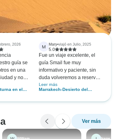
ebrero, 2026
Mary
•
viajó en Julio, 2025
M
5.0
encia
Fue un viaje excelente, el
stro guía se
guía Smail fue muy
otros en una
informativo y paciente, sin
ciudad y nos
duda volveremos a reservar
Leer más
. Aparcamos
con este guía.
turna en el
Marrakech-Desierto del
un lugar
mid a Erg
Sahara 3 días (El Mejor viaje
le por
corto)
 suya. Nos
l desierto
ga
Ver más
 de arena. El
 llevó era
endas
W
I
William
Irene