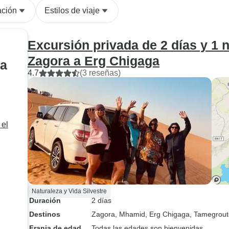
humor. Recom
ación
Estilos de viaje
utilizar esta e
tus visitas por e
Excursión privada de 2 días y 1 n
Zagora a Erg Chigaga
ga
4.7
(3 reseñas)
 el
Naturaleza y Vida Silvestre
Duración
2 días
as
Destinos
Zagora
, Mhamid
, Erg Chigaga
, Tamegrout
Franja de edad
Todas las edades son bienvenidas