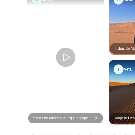
4 días de M
| Blue Turb
I
Iveta
5 días de Mhamid a Erg Chigaga:
Viaje al Des
ruta en camello por el Sáhara | Blue
desde Marr
Turbans Adventures