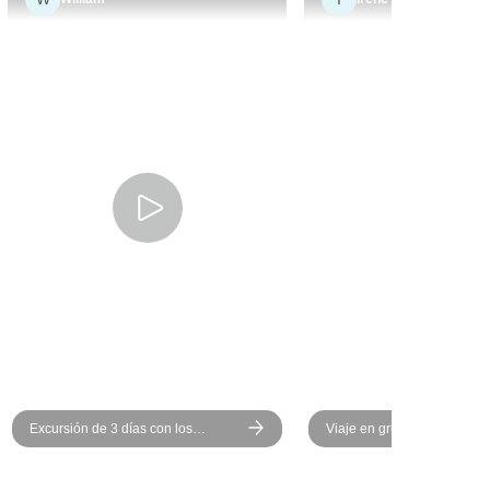
as de verdad,
y un gran
 los
 una cena
erminamos la
hoguera y
añana
levantamos
er el
 alto de una
n paseo en
acerlo.m
araron un
tro guía
tros todo el
Excursión de 3 días con los
Viaje en grupo de 4 días a 
ió historias y
«Turbantes Azules» desde Mhamid
Chigaga y Marrakech | Blu
entido del
al desierto de Chegaga –
Turbans Adventures
Expedición nómada a las dunas de