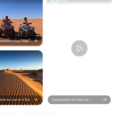
preciosas, cam
baños, duchas 
comedor donde
anfitriones nos
proporcionaron
maravillosa y t
noche con una 
arrakech a Erg Chigaga
ans Adventures
música. A la m
siguiente nos 
temprano para v
amanecer en lo
duna y dimos u
camello para h
luego nos prep
desayuno. Nues
estuvo con noso
ierto de Lujo en 4 Días
Campamento de 4 días de
tiempo, compart
akech
Marrakech al desierto de Erg
tenía un gran s
Chigaga