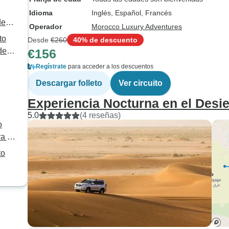
Idioma
Inglés, Español, Francés
de
Operador
Morocco Luxury Adventures
to
Desde
€260
40% de descuento
de
€156
Regístrate
para acceder a los descuentos
Descargar folleto
Ver circuito
Experiencia Nocturna en el Desi
5.0
(4 reseñas)
o
a y
to