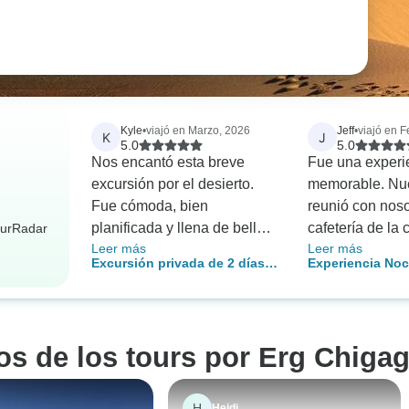
Kyle
•
viajó en Marzo, 2026
Jeff
•
viajó en F
K
J
5.0
5.0
Nos encantó esta breve
Fue una experi
excursión por el desierto.
memorable. Nue
Fue cómoda, bien
reunió con nos
planificada y llena de bellos
cafetería de la 
ourRadar
Leer más
Leer más
momentos.
explicó el plan
Excursión privada de 2 días y
Experiencia Noc
el vehículo en 
1 noche por el desierto de
Desierto de Mha
seguro de la cal
Zagora a Erg Chigaga
Chigaga
recomendación
adentramos en e
ros de los tours por Erg Chiga
hacia las dunas
lugar al que nos
maravilloso, ti
H
Heidi