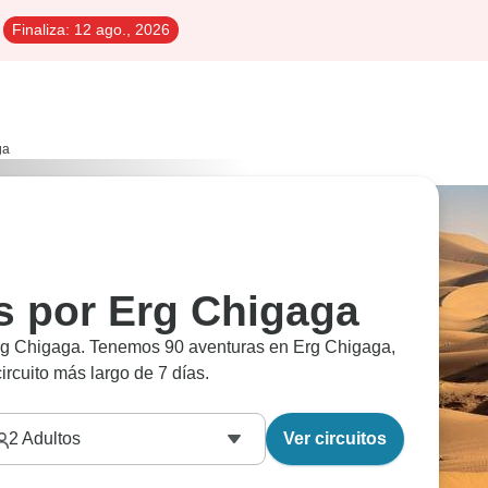
Finaliza:
12 ago., 2026
ga
es por Erg Chigaga
 Erg Chigaga. Tenemos 90 aventuras en Erg Chigaga,
rcuito más largo de 7 días.
2
Adultos
Ver circuitos