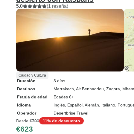
5.0
(1 reseña)
Ciudad y Cultura
Duración
3 días
Destinos
Marrakech
, Ait Benhaddou
, Zagora
, Mham
Franja de edad
Edades 6+
Idioma
Inglés, Español, Alemán, Italiano, Portug
Operador
Desertbrise Travel
Desde
€700
11% de descuento
€623