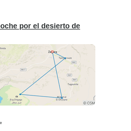
endamos
Erg Chegaga
mpresa para
l país.
oche por el desierto de
e