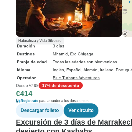
Naturaleza y Vida Silvestre
Duración
3 días
Destinos
Mhamid
, Erg Chigaga
Franja de edad
Todas las edades son bienvenidas
Idioma
Inglés, Español, Alemán, Italiano, Portug
Operador
Blue Turbans Adventures
Desde
€499
17% de descuento
€414
Regístrate
para acceder a los descuentos
Descargar folleto
Ver circuito
Excursión de 3 días de Marrakec
desierto con Kasbahs