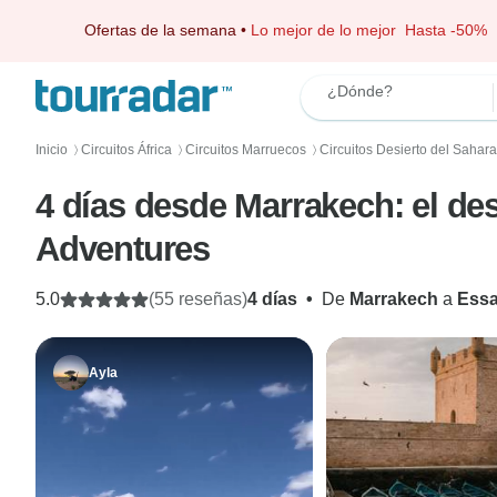
Ofertas de la semana
•
Lo mejor de lo mejor
Hasta -50%
¿Dónde?
Inicio
Circuitos África
Circuitos Marruecos
Circuitos Desierto del Sahara
〉
〉
〉
4 días desde Marrakech: el des
Adventures
5.0
(55 reseñas)
4 días
•
De
Marrakech
a
Essa
Ayla