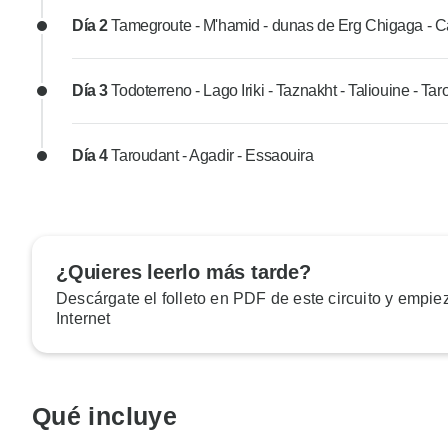
Día 2
Tamegroute - M'hamid - dunas de Erg Chigaga -
Día 3
Todoterreno - Lago Iriki - Taznakht - Taliouine - Ta
Día 4
Taroudant - Agadir - Essaouira
¿Quieres leerlo más tarde?
Descárgate el folleto en PDF de este circuito y empiez
Internet
Qué incluye