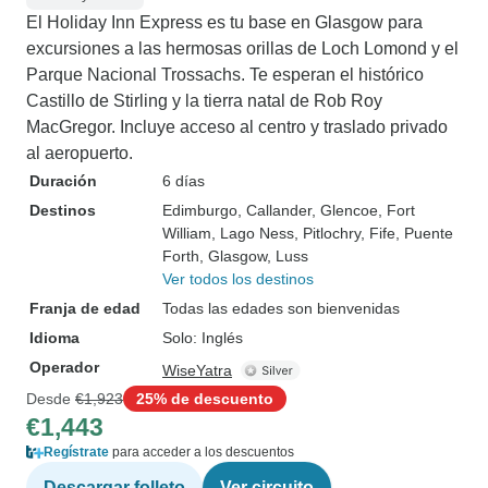
El Holiday Inn Express es tu base en Glasgow para
excursiones a las hermosas orillas de Loch Lomond y el
Parque Nacional Trossachs. Te esperan el histórico
Castillo de Stirling y la tierra natal de Rob Roy
MacGregor. Incluye acceso al centro y traslado privado
al aeropuerto.
Duración
6 días
Destinos
Edimburgo
, Callander
, Glencoe
, Fort
William
, Lago Ness
, Pitlochry
, Fife
, Puente
Forth
, Glasgow
, Luss
Ver todos los destinos
Franja de edad
Todas las edades son bienvenidas
Idioma
Solo: Inglés
Operador
WiseYatra
Desde
€1,923
25% de descuento
€1,443
Regístrate
para acceder a los descuentos
Descargar folleto
Ver circuito