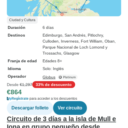
Ciudad y Cultura
Duración
6 días
Destinos
Edimburgo
, San Andrés
, Pitlochry
,
Culloden
, Inverness
, Fort William
, Oban
,
Parque Nacional de Loch Lomond y
Trossachs
, Glasgow
Franja de edad
Edades 8+
Idioma
Solo: Inglés
Operador
Globus
Desde
€1,297
33% de descuento
€864
Regístrate
para acceder a los descuentos
Descargar folleto
Ver circuito
Circuito de 3 días a la isla de Mull e
Iona en grupo pequeño desde