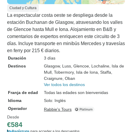
Ciudad y Cultura
La espectacular costa oeste se despliega desde la
estación Buchanan de Glasgow, atravesando los valles
de Glencoe hasta Mull e Iona. Alojamiento en B&B y
comentarios de expertos enriquecen este circuito de 3
días. Incluye transporte en minibús Mercedes y travesías
en ferry por 215 € diarios.
Duración
3 días
Destinos
Glasgow
, Luss
, Glencoe
, Lochaline
, Isla de
Mull
, Tobermory
, Isla de Iona
, Staffa
,
Craignure
, Oban
Ver todos los destinos
Franja de edad
Todas las edades son bienvenidas
Idioma
Solo: Inglés
Operador
Rabbie's Tours
Desde
€584
Regístrate
para acceder a los descuentos