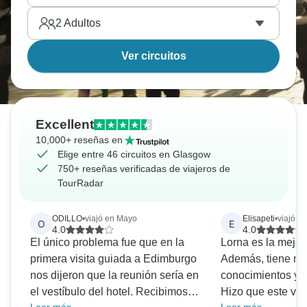
2
Adultos
Ver circuitos
Excellent
10,000+ reseñas en
Elige entre 46 circuitos en Glasgow
750+ reseñas verificadas de viajeros de
TourRadar
ODILLO
•
viajó en Mayo
Elisapeti
•
viajó e
O
E
4.0
4.0
El único problema fue que en la
Lorna es la mejor 
primera visita guiada a Edimburgo
Además, tiene m
nos dijeron que la reunión sería en
conocimientos y e
el vestíbulo del hotel. Recibimos
Hizo que este via