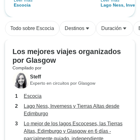
Leer más
Leer más
un mensaje 40 minutos antes del
memorable dado el
Escocia
Lago Ness, Inverne
comienzo: la zona de la reunión
También es una g
desde Edimburgo
había cambiado al centro de la
ciudad, también lejos de cualquier
Todo sobre Escocia
Destinos
Duración
transporte fácil y tuve que coger
un taxi 39 libras para poder llegar
a tiempo. En general, un buen
Los mejores viajes organizados
viaje, pero la única manera de ver
por Glasgow
muchas cosas.
Compilado por
Steff
Experto en circuitos por Glasgow
Escocia
Lago Ness, Inverness y Tierras Altas desde
Edimburgo
Lo mejor de los lagos Escoceses, las Tierras
Altas, Edimburgo y Glasgow en 6 días -
parcialmente guiado, independiente