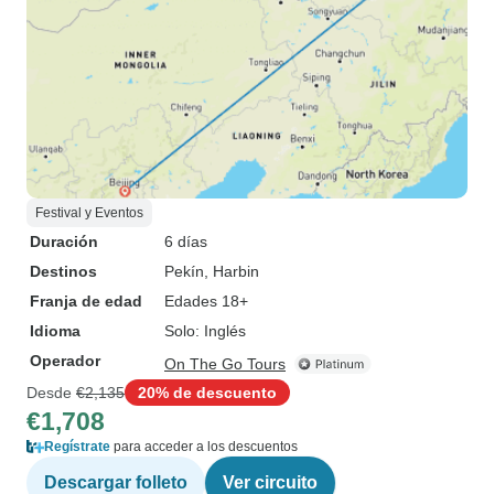
Festival y Eventos
Duración
6 días
Destinos
Pekín
, Harbin
Franja de edad
Edades 18+
Idioma
Solo: Inglés
Operador
On The Go Tours
Desde
€2,135
20% de descuento
€1,708
Regístrate
para acceder a los descuentos
Descargar folleto
Ver circuito