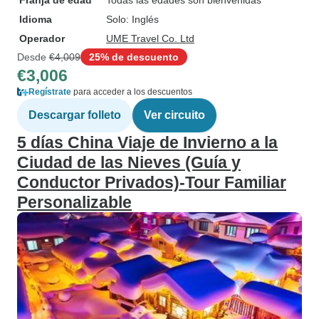
Franja de edad
Todas las edades son bienvenidas
Idioma
Solo: Inglés
Operador
UME Travel Co. Ltd
Desde
€4,009
25% de descuento
€3,006
Regístrate
para acceder a los descuentos
Descargar folleto
Ver circuito
5 días China Viaje de Invierno a la
Ciudad de las Nieves (Guía y
Conductor Privados)-Tour Familiar
Personalizable