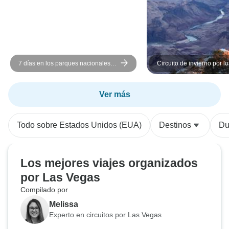
7 días en los parques nacionales
Circuito de invierno por l
del suroeste del Gran Cañón
Nacionales
incluido campamento
Ver más
Todo sobre Estados Unidos (EUA)
Destinos
Du
Los mejores viajes organizados
por Las Vegas
Compilado por
Melissa
Experto en circuitos por Las Vegas