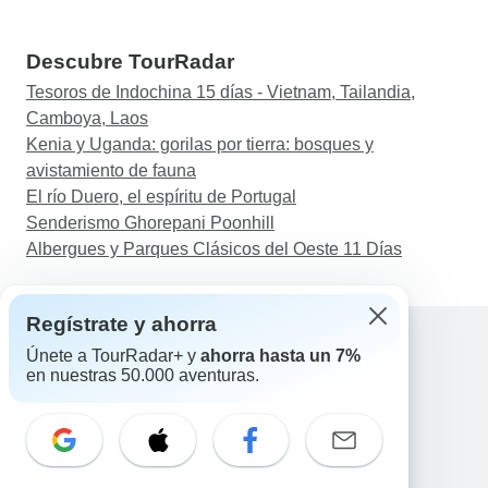
Descubre TourRadar
Tesoros de Indochina 15 días - Vietnam, Tailandia,
Camboya, Laos
Kenia y Uganda: gorilas por tierra: bosques y
avistamiento de fauna
El río Duero, el espíritu de Portugal
Senderismo Ghorepani Poonhill
Albergues y Parques Clásicos del Oeste 11 Días
Regístrate y ahorra
Únete a TourRadar+ y
ahorra hasta un 7%
en nuestras 50.000 aventuras.
Ayuda
Contacta con nosotros
España +34 933 938 984
Correo electrónico: support@tourradar.com
Selecciona el idioma