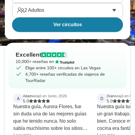
2
Adultos
Ver circuitos
Excellent
10,000+ reseñas en
Elige entre 100+ circuitos en Las Vegas
4,700+ reseñas verificadas de viajeros de
TourRadar
Adam
•
viajó en Junio, 2026
Dian
•
viajó en Ma
A
D
5.0
5.0
Nuestra guía, Aurora Flores, fue
Nuestra guía turís
sin duda una de las mejores guías
un gran trabajo. 
que he tenido nunca. No solo
bien. Conoce muy
sabía muchísimo sobre los sitios
cocina era fantást