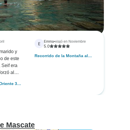
ril
Emma
•
viajó en Noviembre
E
5.0
marido y
Recorrido de la Montaña al
o de este
Desierto de Omán - Recorrido
 Seif era
por Mascate, Jebel Shams y
orzó al
Wahiba
ros y nos
Oriente 3
sas
ístico en
 el país.
ién eran
imos ningún
te viaje a
de Mascate
ieran hacer