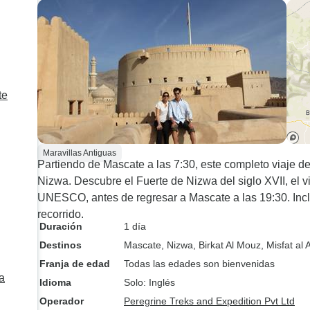
Playa de las Aletas, seguida
un viaje corto pe
del hermoso Wadi Shab. Sur
impresionante.
y Ras Al Hadd fueron
históricas, mientras que la
reserva de Ras al Jinz nos
te
permitió presenciar a las
Tortugas en acción (eclosión,
traslado al mar). También
pudimos observar las
Maravillas Antiguas
estrellas en el hotel del
Partiendo de Mascate a las 7:30, este completo viaje de 
complejo. El segundo día
Nizwa. Descubre el Fuerte de Nizwa del siglo XVII, el v
exploramos Wadi Bani
UNESCO, antes de regresar a Mascate a las 19:30. Inclu
Khaled. En este espectacular
recorrido.
Duración
1 día
Wadi disfrutamos del paisaje
y de las aguas cristalinas
Destinos
Mascate
, Nizwa
, Birkat Al Mouz
, Misfat al 
para nadar. El desierto de
Franja de edad
Todas las edades son bienvenidas
a
Wahiba era mágico en su
Idioma
Solo: Inglés
quietud y belleza . También
Operador
Peregrine Treks and Expedition Pvt Ltd