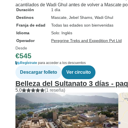
maravillas arquitectónicas.
acantilados de Wadi Ghul antes de volver a Mascate po
Recomendamos esta
Duración
1 día
excursión y, en particular, te
Destinos
Mascate
, Jebel Shams
, Wadi Ghul
sugerimos que preguntes por
Franja de edad
Todas las edades son bienvenidas
Nasser. Hizo todo lo posible
Idioma
Solo: Inglés
para que nos sintiéramos
Operador
Peregrine Treks and Expedition Pvt Ltd
cómodos, nos informó
Desde
detalladamente y nos explicó
€545
en profundidad el país y la
Regístrate
para acceder a los descuentos
cultura.
Descargar folleto
Ver circuito
Belleza del Sultanato 3 días - pa
5.0
(1 reseña)