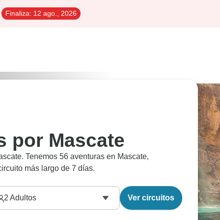
Finaliza:
12 ago., 2026
es por Mascate
 Mascate. Tenemos 56 aventuras en Mascate,
rcuito más largo de 7 días.
2
Adultos
Ver circuitos