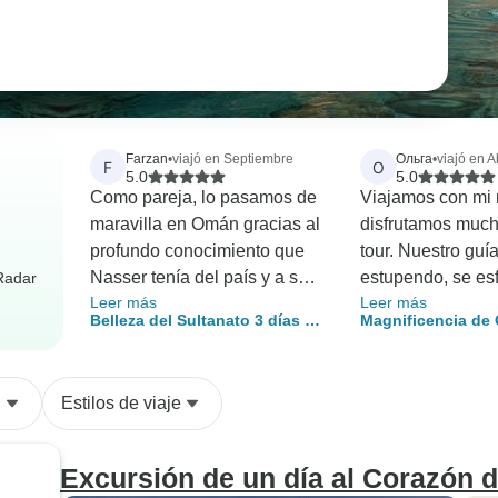
Farzan
•
viajó en Septiembre
Ольга
•
viajó en Ab
F
О
5.0
5.0
Como pareja, lo pasamos de
Viajamos con mi 
maravilla en Omán gracias al
disfrutamos much
profundo conocimiento que
tour. Nuestro guía
Nasser tenía del país y a su
estupendo, se esf
rRadar
Leer más
Leer más
cálida personalidad. Hicimos
máximo por nosot
Belleza del Sultanato 3 días -
Magnificencia de 
un recorrido por los
contó muchas co
paquete turístico en Omán
días - paquete tur
principales lugares de la
interesantes sobre
Omán
ciudad de Mascate, luego
Los hoteles tamb
n
Estilos de viaje
vimos Quriyat (pequeño
cómodos, no tuv
pueblo pesquero costero) y el
inconveniente.
sumidero de Bimah. Luego
Recomendamos es
Excursión de un día al Corazón 
continuamos por la blanca
todos los que qu