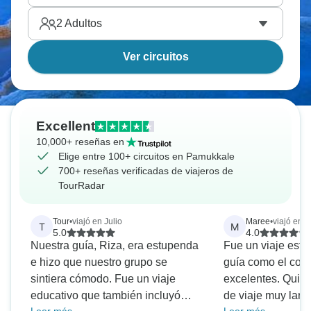
2
Adultos
Ver circuitos
Excellent
10,000+ reseñas en
Elige entre 100+ circuitos en Pamukkale
700+ reseñas verificadas de viajeros de
TourRadar
Tour
•
viajó en Julio
Maree
•
viajó en 
T
M
5.0
4.0
Nuestra guía, Riza, era estupenda
Fue un viaje estu
e hizo que nuestro grupo se
guía como el cond
sintiera cómodo. Fue un viaje
excelentes. Quizás un par de días
educativo que también incluyó
de viaje muy largos Podría