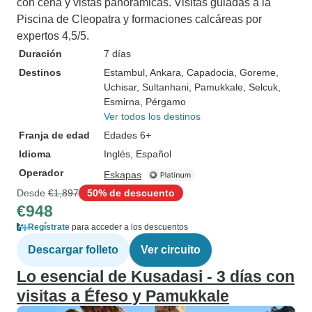
con cena y vistas panorámicas. Visitas guiadas a la
Piscina de Cleopatra y formaciones calcáreas por
expertos 4,5/5.
Duración
7 días
Destinos
Estambul
, Ankara
, Capadocia
, Goreme
,
Uchisar
, Sultanhani
, Pamukkale
, Selcuk
,
Esmirna
, Pérgamo
Ver todos los destinos
Franja de edad
Edades 6+
Idioma
Inglés, Español
Operador
Eskapas
Desde
€1,897
50% de descuento
€948
Regístrate
para acceder a los descuentos
Descargar folleto
Ver circuito
Lo esencial de Kusadasi - 3 días con
visitas a Éfeso y Pamukkale