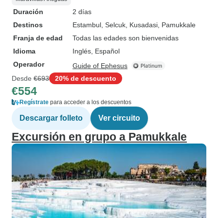
Duración
2 días
Destinos
Estambul
, Selcuk
, Kusadasi
, Pamukkale
Franja de edad
Todas las edades son bienvenidas
Idioma
Inglés, Español
Operador
Guide of Ephesus
Desde
€693
20% de descuento
€554
Regístrate
para acceder a los descuentos
Descargar folleto
Ver circuito
Excursión en grupo a Pamukkale