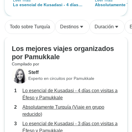
Leer más
Leer más
algunas excursiones secundarias
seguidos de un dí
Lo esencial de Kusadasi - 4 días
Absolutamente Tur
a las tiendas locales de cuero,
Recorrimos lo má
con visitas a Éfeso y Pamukkale
grupo reducido)
cerámica y alfombras. Nuestro
Turquía
conductor, Esref, también condujo
Todo sobre Turquía
Destinos
Duración
E
con mucha seguridad y se ocupó
bien de nuestras cosas cuando
salimos de la furgoneta.
Los mejores viajes organizados
por Pamukkale
Compilado por
Steff
Experto en circuitos por Pamukkale
Lo esencial de Kusadasi - 4 días con visitas a
Éfeso y Pamukkale
Absolutamente Turquía (Viaje en grupo
reducido)
Lo esencial de Kusadasi - 3 días con visitas a
Éfeso y Pamukkale