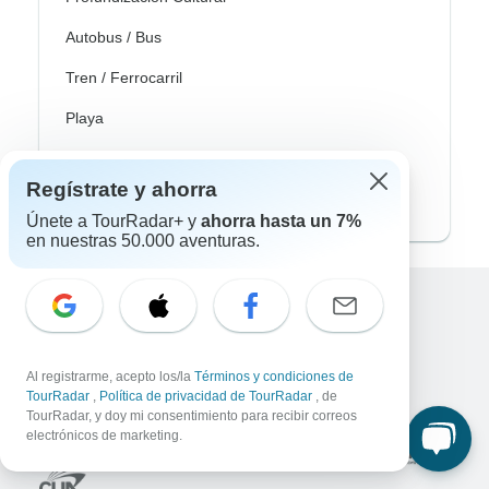
Autobus / Bus
Tren / Ferrocarril
Playa
Familia
Regístrate y ahorra
Private
Únete a TourRadar+ y
ahorra hasta un 7%
en nuestras 50.000 aventuras.
Excellent
10,000+
reseñas sobre
Al registrarme, acepto los/la
Términos y condiciones de
TourRadar
,
Política de privacidad de TourRadar
, de
Asociado a
TourRadar, y doy mi consentimiento para recibir correos
electrónicos de marketing.