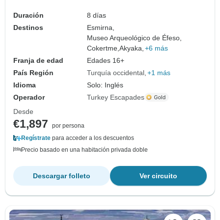
Duración
8 días
Destinos
Esmirna,
Museo Arqueológico de Éfeso,
Cokertme,
Akyaka,
+6 más
Franja de edad
Edades 16+
País Región
Turquía occidental
+1 más
Idioma
Solo: Inglés
Operador
Turkey Escapades
Desde
€1,897
por persona
Regístrate
para acceder a los descuentos
Precio basado en una habitación privada doble
Descargar folleto
Ver circuito