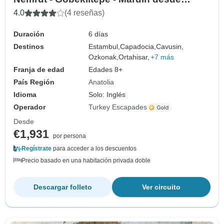
Estambul
4.0
(4 reseñas)
Duración
6 días
Destinos
Estambul,
Capadocia,
Cavusin,
Ozkonak,
Ortahisar,
+7 más
Franja de edad
Edades 8+
País Región
Anatolia
Idioma
Solo: Inglés
Operador
Turkey Escapades
Desde
€1,931
por persona
Regístrate
para acceder a los descuentos
Precio basado en una habitación privada doble
Descargar folleto
Ver circuito