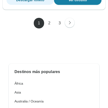
Descargar folleto
Ver circuito
1
2
3
Destinos más populares
África
Asia
Australia / Oceanía