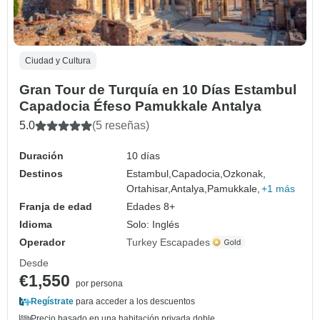
Ciudad y Cultura
Gran Tour de Turquía en 10 Días Estambul
Capadocia Éfeso Pamukkale Antalya
5.0
(5 reseñas)
Duración
10 días
Destinos
Estambul,
Capadocia,
Ozkonak,
Ortahisar,
Antalya,
Pamukkale,
+1 más
Franja de edad
Edades 8+
Idioma
Solo: Inglés
Operador
Turkey Escapades
Desde
€1,550
por persona
Regístrate
para acceder a los descuentos
Precio basado en una habitación privada doble