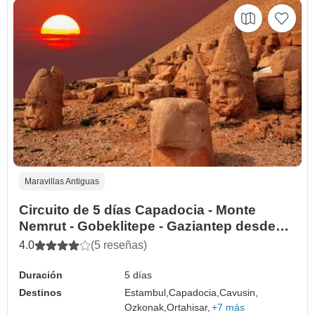
Maravillas Antiguas
Circuito de 5 días Capadocia - Monte
Nemrut - Gobeklitepe - Gaziantep desde
Estambul
4.0
(5 reseñas)
Duración
5 días
Destinos
Estambul,
Capadocia,
Cavusin,
Ozkonak,
Ortahisar,
+7 más