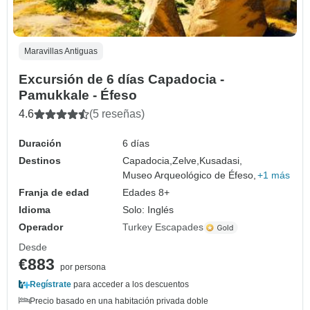
Maravillas Antiguas
Excursión de 6 días Capadocia -
Pamukkale - Éfeso
4.6
(5 reseñas)
Duración
6 días
Destinos
Capadocia,
Zelve,
Kusadasi,
Museo Arqueológico de Éfeso,
+1 más
Franja de edad
Edades 8+
Idioma
Solo: Inglés
Operador
Turkey Escapades
Desde
€883
por persona
Regístrate
para acceder a los descuentos
Precio basado en una habitación privada doble