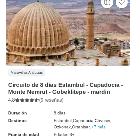
Maravillas Antiguas
Circuito de 8 días Estambul - Capadocia -
Monte Nemrut - Gobeklitepe - mardin
4.8
(9 reseñas)
Duración
8 días
Destinos
Estambul,
Capadocia,
Cavusin,
Ozkonak,
Ortahisar,
+7 más
Franja de edad
Edades 8+