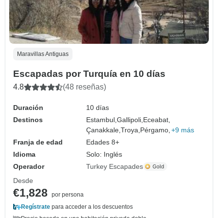
Maravillas Antiguas
Escapadas por Turquía en 10 días
4.8
(48 reseñas)
Duración
10 días
Destinos
Estambul,
Gallipoli,
Eceabat,
Çanakkale,
Troya,
Pérgamo,
+9 más
Franja de edad
Edades 8+
Idioma
Solo: Inglés
Operador
Turkey Escapades
Desde
€1,828
por persona
Regístrate
para acceder a los descuentos