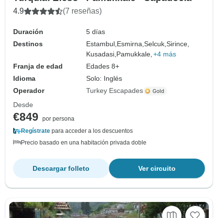
4.9
(7 reseñas)
Duración
5 días
Destinos
Estambul,
Esmirna,
Selcuk,
Sirince,
Kusadasi,
Pamukkale,
+4 más
Franja de edad
Edades 8+
Idioma
Solo: Inglés
Operador
Turkey Escapades
Desde
€849
por persona
Regístrate
para acceder a los descuentos
Precio basado en una habitación privada doble
Descargar folleto
Ver circuito