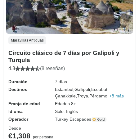
Maravillas Antiguas
Circuito clásico de 7 días por Galípoli y
Turquía
4.8
(8 reseñas)
Duración
7 días
Destinos
Estambul,
Gallipoli,
Eceabat,
Çanakkale,
Troya,
Pérgamo,
+8 más
Franja de edad
Edades 8+
Idioma
Solo: Inglés
Operador
Turkey Escapades
Desde
€1,308
por persona