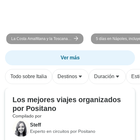
La Costa Amalfitana y la Toscana:
5 días en Nápoles, inclu
una escapada a la «dolce vita»
Sorrento, Amalfi, la isla d
italiana | 7 días
Pompeya y el Vesubio.
Ver más
Todo sobre Italia
Destinos
Duración
Esti
Los mejores viajes organizados
por Positano
Compilado por
Steff
Experto en circuitos por Positano