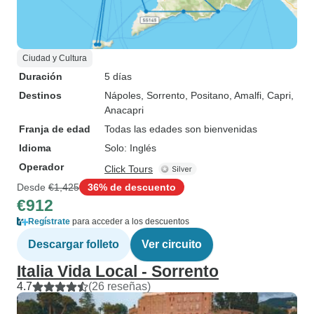
Ciudad y Cultura
Duración
5 días
Destinos
Nápoles
, Sorrento
, Positano
, Amalfi
, Capri
,
Anacapri
Franja de edad
Todas las edades son bienvenidas
Idioma
Solo: Inglés
Operador
Click Tours
Desde
€1,425
36% de descuento
€912
Regístrate
para acceder a los descuentos
Descargar folleto
Ver circuito
Italia Vida Local - Sorrento
4.7
(26 reseñas)