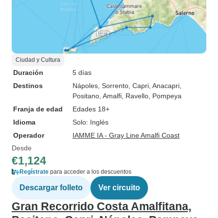
Ciudad y Cultura
Duración
5 días
Destinos
Nápoles
, Sorrento
, Capri
, Anacapri
,
Positano
, Amalfi
, Ravello
, Pompeya
Franja de edad
Edades 18+
Idioma
Solo: Inglés
Operador
IAMME IA - Gray Line Amalfi Coast
Desde
€1,124
Regístrate
para acceder a los descuentos
Descargar folleto
Ver circuito
Gran Recorrido Costa Amalfitana,