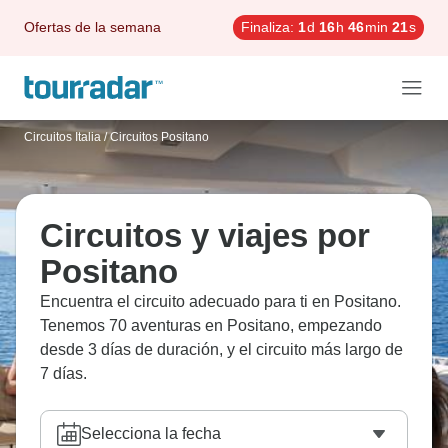
Ofertas de la semana
Finaliza:
1
d
16
h
46
min
20
s
Circuitos Italia
/
Circuitos Positano
Circuitos y viajes por
Positano
Encuentra el circuito adecuado para ti en Positano.
Tenemos 70 aventuras en Positano, empezando
desde 3 días de duración, y el circuito más largo de
7 días.
Selecciona la fecha