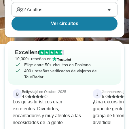
2
Adultos
Ver circuitos
Excellent
10,000+ reseñas en
Elige entre 50+ circuitos en Positano
400+ reseñas verificadas de viajeros de
TourRadar
Betty
•
viajó en Octubre, 2025
Jeannene
•
viajó 
B
J
4.0
5.0
Los guías turísticos eran
¡Una excursión increíb
excelentes. Divertidos,
grupo de gente y 
encantadores y muy atentos a las
granja de limones
necesidades de la gente
divertido!