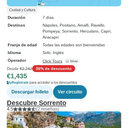
Ciudad y Cultura
Duración
7 días
Destinos
Nápoles
, Positano
, Amalfi
, Ravello
,
Pompeya
, Sorrento
, Herculano
, Capri
,
Anacapri
Franja de edad
Todas las edades son bienvenidas
Idioma
Solo: Inglés
Operador
Click Tours
Desde
€2,242
36% de descuento
€1,435
Regístrate
para acceder a los descuentos
Descargar folleto
Ver circuito
Descubre Sorrento
4.5
(2 reseñas)