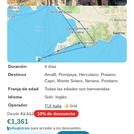
Duración
4 días
Destinos
Amalfi
, Pompeya
, Herculano
, Praiano
,
Capri
, Monte Solaro
, Nerano
, Positano
Franja de edad
Todas las edades son bienvenidas
Idioma
Solo: Inglés
Operador
TUI Italia
Desde
€1,512
10% de descuento
€1,361
Regístrate
para acceder a los descuentos