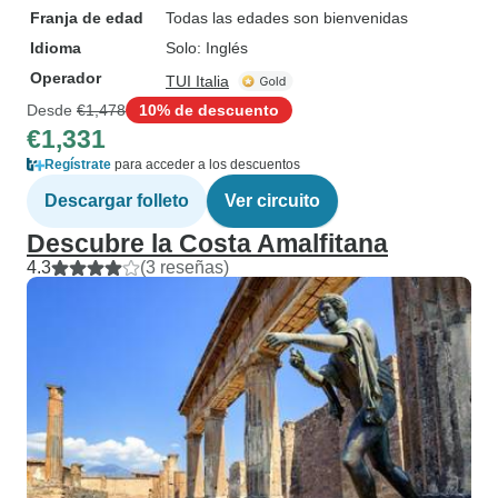
Franja de edad
Todas las edades son bienvenidas
Idioma
Solo: Inglés
Operador
TUI Italia
Desde
€1,478
10% de descuento
€1,331
Regístrate
para acceder a los descuentos
Descargar folleto
Ver circuito
Descubre la Costa Amalfitana
4.3
(3 reseñas)