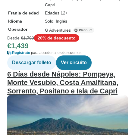
Capri
Franja de edad
Edades 12+
Idioma
Solo: Inglés
Operador
G Adventures
Desde
€1,799
20% de descuento
€1,439
Regístrate
para acceder a los descuentos
Descargar folleto
Ver circuito
6 Días desde Nápoles: Pompeya,
Monte Vesubio, Costa Amalfitana,
Sorrento, Positano e Isla de Capri