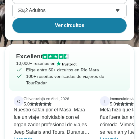
2
Adultos
Ver circuitos
Excellent
10,000+ reseñas en
Elige entre 50+ circuitos en Río Mara
100+ reseñas verificadas de viajeros de
TourRadar
Chiven
•
viajó en Abril, 2026
Immaculate
•
viaj
C
I
5.0
5.0
Nuestro safari por el Masai Mara
Meta hizo que la 
fue un viaje inolvidable con el
ñus fuera tan em
organizador profesional de viajes
cómoda. Vimos c
Jeep Safaris and Tours. Durante
se reunían y luego