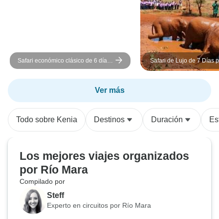
Safari económico clásico de 6 días
Safari de Lujo de 7 Días 
Masai Mara - L. Nakuru - Amboseli
Samburu, Lago Nakuru, 
Mara y Naivasha
Ver más
Todo sobre Kenia
Destinos
Duración
Es
Los mejores viajes organizados
por Río Mara
Compilado por
Steff
Experto en circuitos por Río Mara