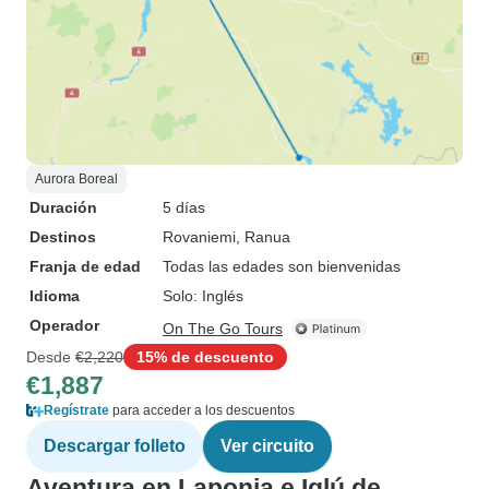
Aurora Boreal
Duración
5 días
Destinos
Rovaniemi
, Ranua
Franja de edad
Todas las edades son bienvenidas
Idioma
Solo: Inglés
Operador
On The Go Tours
Desde
€2,220
15% de descuento
€1,887
Regístrate
para acceder a los descuentos
Descargar folleto
Ver circuito
Aventura en Laponia e Iglú de