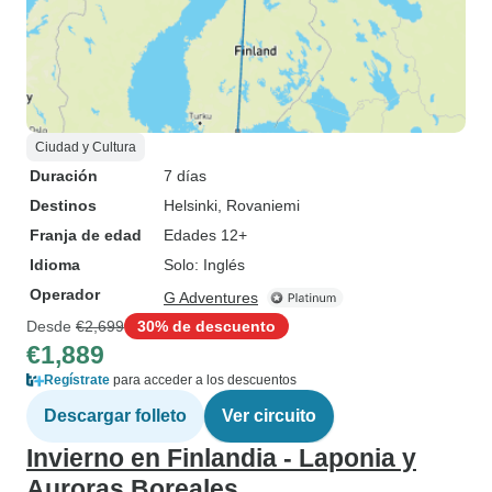
Ciudad y Cultura
Duración
7 días
Destinos
Helsinki
, Rovaniemi
Franja de edad
Edades 12+
Idioma
Solo: Inglés
Operador
G Adventures
Desde
€2,699
30% de descuento
€1,889
Regístrate
para acceder a los descuentos
Descargar folleto
Ver circuito
Invierno en Finlandia - Laponia y
Auroras Boreales