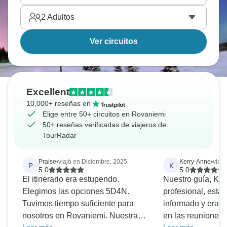
2
Adultos
Ver circuitos
Excellent
10,000+ reseñas en
Elige entre 50+ circuitos en Rovaniemi
50+ reseñas verificadas de viajeros de
TourRadar
Praise
•
viajó en Diciembre, 2025
Kerry-Anne
•
viaj
P
K
5.0
5.0
El itinerario era estupendo.
Nuestro guía, Kar
Elegimos las opciones 5D4N.
profesional, esta
Tuvimos tiempo suficiente para
informado y era 
nosotros en Rovaniemi. Nuestra
en las reuniones 