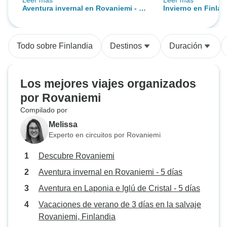
Leer más
Leer más
guía, Aurora, fue muy amable al
encantaría hacer o
Aventura invernal en Rovaniemi - 5
Invierno en Finlan
explicar a su grupo, que tenía
itinerario fue est
días
Auroras Boreales
muchos tipos de grupo en distintos
inconveniente fu
idiomas (español, italiano, inglés).
gachas en el tren
Todo sobre Finlandia
Destinos
Duración
Pero se las arregló para explicar a
de todos.
cada uno claramente nuestro
itinerario. Esta excursión fue más
Los mejores viajes organizados
bien media excursión guiada,
por Rovaniemi
aunque tuvimos suficiente tiempo
Compilado por
libre para explorar la zona. Estuvo
bien, ya que conseguimos cubrir
Melissa
las actividades principales: Trineo
Experto en circuitos por Rovaniemi
tirado por huskies, moto de nieve,
Descubre Rovaniemi
pueblo de Santa Claus (transporte
proporcionado, pero gratuito y
Aventura invernal en Rovaniemi - 5 días
fácil), noche de auroras. Es triste
Aventura en Laponia e Iglú de Cristal - 5 días
que durante nuestro tiempo no
Vacaciones de verano de 3 días en la salvaje
pudiéramos ver la aurora debido a
Rovaniemi, Finlandia
las condiciones meteorológicas.