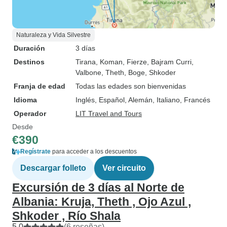
Naturaleza y Vida Silvestre
Duración
3 días
Destinos
Tirana
, Koman
, Fierze
, Bajram Curri
,
Valbone
, Theth
, Boge
, Shkoder
Franja de edad
Todas las edades son bienvenidas
Idioma
Inglés, Español, Alemán, Italiano, Francés
Operador
LIT Travel and Tours
Desde
€390
Regístrate
para acceder a los descuentos
Descargar folleto
Ver circuito
Excursión de 3 días al Norte de
Albania: Kruja, Theth , Ojo Azul ,
Shkoder , Río Shala
5.0
(6 reseñas)