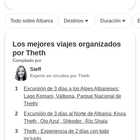
alojamiento se eli
Parque Nacional de Thethi
Albania: Kruja, The
cuidadosamente 
Shkoder , Río Sha
también fue agrad
Todo sobre Albania
Destinos
Duración
E
Los mejores viajes organizados
por Theth
Compilado por
Steff
Experto en circuitos por Theth
Excursión de 3 días a los Alpes Albaneses:
Lago Komani, Valbona, Parque Nacional de
Thethi
Excursión de 3 días al Norte de Albania: Kruja,
Theth , Ojo Azul , Shkoder , Río Shala
Theth - Experiencia de 2 días con todo
incluido