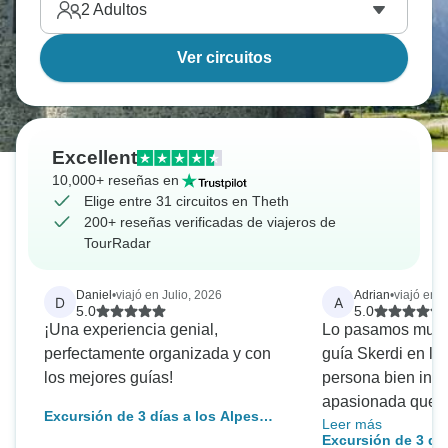
2
Adultos
Ver circuitos
Excellent
10,000+ reseñas en
Elige entre 31 circuitos en Theth
200+ reseñas verificadas de viajeros de
TourRadar
Daniel
•
viajó en Julio, 2026
Adrian
•
viajó en 
D
A
5.0
5.0
¡Una experiencia genial,
Lo pasamos muy b
perfectamente organizada y con
guía Skerdi en la
los mejores guías!
persona bien inf
apasionada que a
Excursión de 3 días a los Alpes
Leer más
obviamente, su tr
Albaneses: Lago Komani, Valbona,
Excursión de 3 día