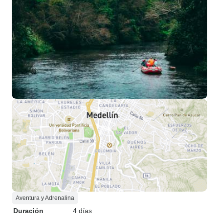
mayor parte está 
imprescindible un 
español para cua
acompañe el guía
recomendaría en
este hermoso país
a todos los viajero
favorito? Es difíci
tan diferente y as
¡probablemente el
Aventura y Adrenalina
Duración
4 días