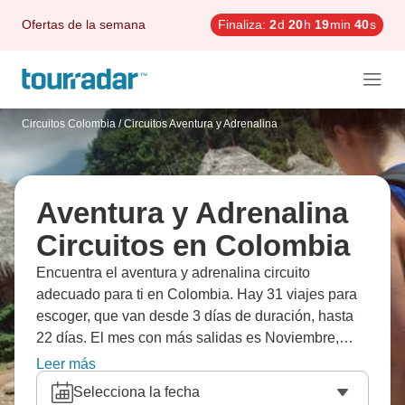
Ofertas de la semana
Finaliza:
2
d
20
h
19
min
39
s
Circuitos Colombia
/
Circuitos Aventura y Adrenalina
Aventura y Adrenalina
Circuitos en Colombia
Encuentra el aventura y adrenalina circuito
adecuado para ti en Colombia. Hay 31 viajes para
escoger, que van desde 3 días de duración, hasta
22 días. El mes con más salidas es Noviembre,
convirtiéndolo en la época más popular para visitar
Leer más
Colombia.
Selecciona la fecha