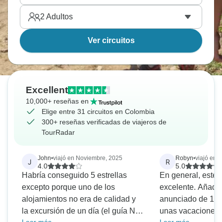
2
Adultos
Ver circuitos
Excellent
10,000+ reseñas en
Elige entre 31 circuitos en Colombia
300+ reseñas verificadas de viajeros de
TourRadar
John
•
viajó en Noviembre, 2025
Robyn
•
viajó en J
J
R
4.0
5.0
Habría conseguido 5 estrellas
En general, este 
excepto porque uno de los
excelente. Añadim
alojamientos no era de calidad y
anunciado de 11 
la excursión de un día (el guía NO
unas vacaciones 