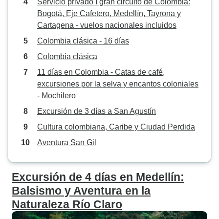
Servicio privado I gran circuito de Colombia:
que hay que tener
Bogotá, Eje Cafetero, Medellín, Tayrona y
planificar: la altit
Cartagena - vuelos nacionales incluidos
condiciones mete
distintos lugares 
Colombia clásica - 16 días
considerablemente
Colombia clásica
que hay que esta
11 días en Colombia - Catas de café,
todos los escenar
excursiones por la selva y encantos coloniales
se cambia de hote
- Mochilero
frecuencia, por lo
la maleta relativa
Excursión de 3 días a San Agustín
Además, escalar 
Cultura colombiana, Caribe y Ciudad Perdida
no es apto para 
Aventura San Gil
vértigo, y la excu
aunque no es dem
difícil -y merece 
Excursión de 4 días en Medellín:
dura con el calor 
Balsismo y Aventura en la
general, Colombi
Naturaleza Río Claro
descubriéndose 
turístico, lo que s