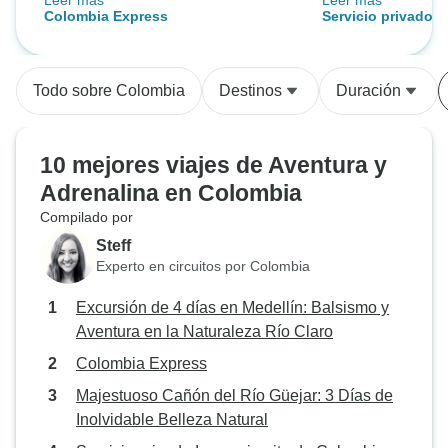
Leer más
Leer más
era una persona de G Adventure)
sentimos que hab
Colombia Express
Servicio privado I 
a Guatope era inexperto y poco
mejores momento
Colombia: Bogotá,
fiable.
"The Colombia Tr
Medellín, Tayrona 
todos los preparat
vuelos nacionales
Todo sobre Colombia
Destinos
Duración
nuestra adición, y
fue extremadamente 
organización fue
10 mejores viajes de Aventura y
fluida. Todo fue t
Adrenalina en Colombia
tuvimos excelent
Compilado por
nosotros en cada
bien inglés y con
Steff
cada lugar que vi
Experto en circuitos por Colombia
paradas que hicim
Excursión de 4 días en Medellín: Balsismo y
Bogotá/Zipaquirá,
Aventura en la Naturaleza Río Claro
Salento/Cocora, 
4 Tayrona y 5 Ca
Colombia Express
todas excelentes, 
Majestuoso Cañón del Río Güejar: 3 Días de
merecieron mucho
Inolvidable Belleza Natural
cambiaría nada. Un par de cosas