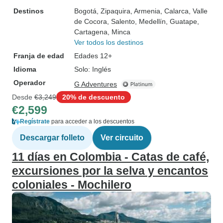
Destinos
Bogotá
, Zipaquira
, Armenia
, Calarca
, Valle
de Cocora
, Salento
, Medellín
, Guatape
,
Cartagena
, Minca
Ver todos los destinos
Franja de edad
Edades 12+
Idioma
Solo: Inglés
Operador
G Adventures
Desde
€3,249
20% de descuento
€2,599
Regístrate
para acceder a los descuentos
Descargar folleto
Ver circuito
11 días en Colombia - Catas de café,
excursiones por la selva y encantos
coloniales - Mochilero