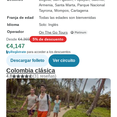
Armenia
, Santa Marta
, Parque Nacional
Tayrona
, Mompos
, Cartagena
Franja de edad
Todas las edades son bienvenidas
Idioma
Solo: Inglés
Operador
On The Go Tours
Desde
€4,365
5% de descuento
€4,147
Regístrate
para acceder a los descuentos
Descargar folleto
Ver circuito
Colombia clásica
4.8
(31 reseñas)