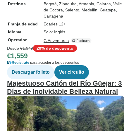
Destinos
Bogotá
, Zipaquira
, Armenia
, Calarca
, Valle
de Cocora
, Salento
, Medellín
, Guatape
,
Cartagena
Franja de edad
Edades 12+
Idioma
Solo: Inglés
Operador
G Adventures
Desde
€1,949
20% de descuento
€1,559
Regístrate
para acceder a los descuentos
Descargar folleto
Ver circuito
Majestuoso Cañón del Río Güejar: 3
Días de Inolvidable Belleza Natural