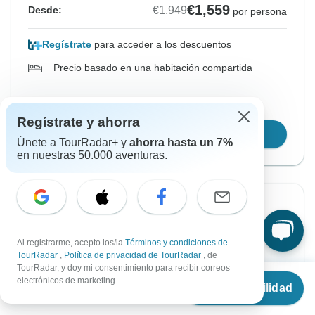
€1,559
€1,949
Desde:
por persona
Regístrate
para acceder a los descuentos
Precio basado en una habitación compartida
Reserva la plaza durante 48h
Regístrate y ahorra
Confirmar fechas
Únete a TourRadar+ y
ahorra hasta un 7%
en nuestras 50.000 aventuras.
Confirmación instantánea
Desde Sábado
Hasta Domingo
Al registrarme, acepto los/la
Términos y condiciones de
17 oct., 2026
25 oct., 2026
TourRadar
,
Política de privacidad de TourRadar
, de
TourRadar, y doy mi consentimiento para recibir correos
Desde
€1,949
electrónicos de marketing.
Ver disponibilidad
Inglés
€
1,559
por persona
Casi agotado