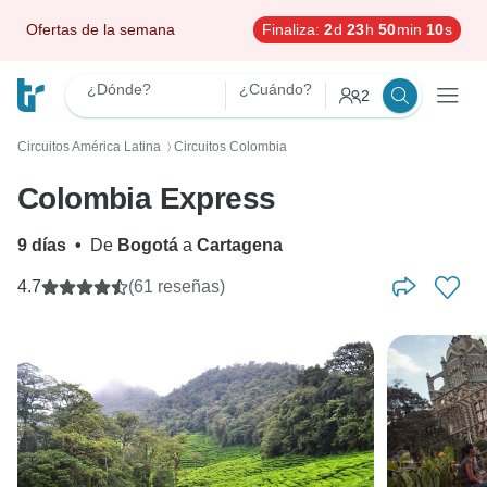
Ofertas de la semana
Finaliza:
2
d
23
h
50
min
9
s
¿Dónde?
¿Cuándo?
2
Circuitos América Latina
Circuitos Colombia
〉
Colombia Express
9 días
•
De
Bogotá
a
Cartagena
4.7
(61 reseñas)