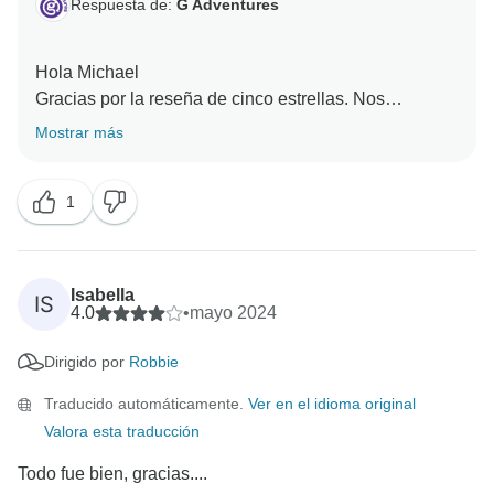
Respuesta de:
G Adventures
Hola Michael
Gracias por la reseña de cinco estrellas. Nos
alegramos de que hayas tenido una experiencia tan
Mostrar más
buena con nosotros en Colombia.
1
Isabella
IS
4.0
•
mayo 2024
Dirigido por
Robbie
Traducido automáticamente.
Ver en el idioma original
Valora esta traducción
Todo fue bien, gracias....