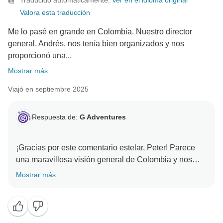
Traducido automáticamente.
Ver en el idioma original
Valora esta traducción
Me lo pasé en grande en Colombia. Nuestro director
general, Andrés, nos tenía bien organizados y nos
proporcionó una...
Mostrar más
Viajó en septiembre 2025
Respuesta de:
G Adventures
¡Gracias por este comentario estelar, Peter! Parece
una maravillosa visión general de Colombia y nos
alegra saber que Andrés ayudó a que fuera tan
Mostrar más
impactante. ¡Esperamos darte la bienvenida en otra