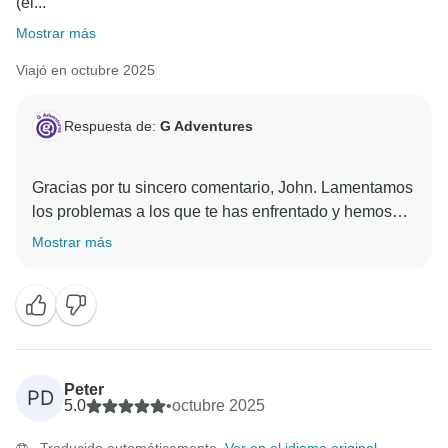
(el...
Mostrar más
Viajó en octubre 2025
Respuesta de:
G Adventures
Gracias por tu sincero comentario, John. Lamentamos
los problemas a los que te has enfrentado y hemos
transmitido tus comentarios a los equipos pertinentes
Mostrar más
Peter
PD
5.0
•
octubre 2025