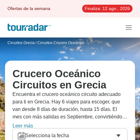
Ofertas de la semana
Finaliza:
12 ago., 2026
Circuitos Grecia
/
Circuitos Crucero Oceánico
Crucero Oceánico
Circuitos en Grecia
Encuentra el crucero oceánico circuito adecuado
para ti en Grecia. Hay 6 viajes para escoger, que
van desde 8 días de duración, hasta 15 días. El
mes con más salidas es Septiembre, convirtiéndolo
en la época más popular para visitar Grecia.
Leer más
Selecciona la fecha