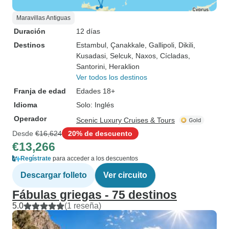
Maravillas Antiguas
Duración
12 días
Destinos
Estambul
, Çanakkale
, Gallipoli
, Dikili
,
Kusadasi
, Selcuk
, Naxos
, Cícladas
,
Santorini
, Heraklion
Ver todos los destinos
Franja de edad
Edades 18+
Idioma
Solo: Inglés
Operador
Scenic Luxury Cruises & Tours
Desde
€16,624
20% de descuento
€13,266
Regístrate
para acceder a los descuentos
Descargar folleto
Ver circuito
Fábulas griegas - 75 destinos
5.0
(1 reseña)