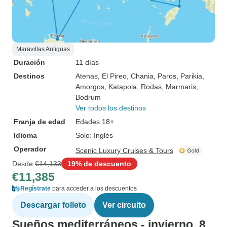
Maravillas Antiguas
Duración
11 días
Destinos
Atenas
, El Pireo
, Chania
, Paros
, Parikia
,
Amorgos
, Katapola
, Rodas
, Marmaris
,
Bodrum
Ver todos los destinos
Franja de edad
Edades 18+
Idioma
Solo: Inglés
Operador
Scenic Luxury Cruises & Tours
Desde
€14,133
19% de descuento
€11,385
Regístrate
para acceder a los descuentos
Descargar folleto
Ver circuito
Sueños mediterráneos - invierno, 8