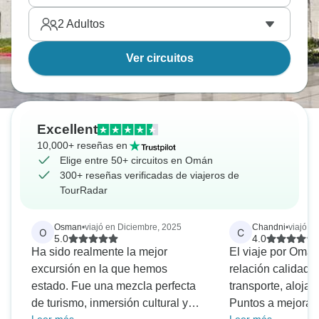
2
Adultos
Ver circuitos
Excellent
10,000+ reseñas en
Elige entre 50+ circuitos en Omán
300+ reseñas verificadas de viajeros de
TourRadar
Osman
•
viajó en Diciembre, 2025
Chandni
•
viajó e
O
C
5.0
4.0
Ha sido realmente la mejor
El viaje por Omá
excursión en la que hemos
relación calidad-
estado. Fue una mezcla perfecta
transporte, aloja
de turismo, inmersión cultural y
Puntos a mejorar -