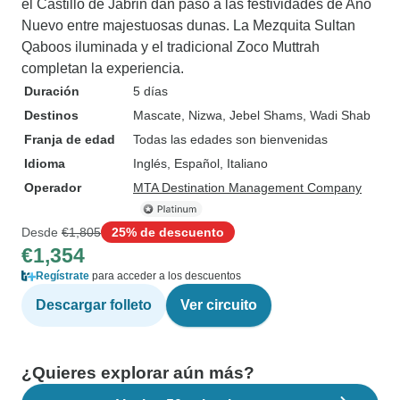
el Castillo de Jabrin dan paso a las festividades de Año
Nuevo entre majestuosas dunas. La Mezquita Sultan
Qaboos iluminada y el tradicional Zoco Muttrah
completan la experiencia.
Duración
5 días
Destinos
Mascate
, Nizwa
, Jebel Shams
, Wadi Shab
Franja de edad
Todas las edades son bienvenidas
Idioma
Inglés, Español, Italiano
Operador
MTA Destination Management Company
Desde
€1,805
25% de descuento
€1,354
Regístrate
para acceder a los descuentos
Descargar folleto
Ver circuito
¿Quieres explorar aún más?