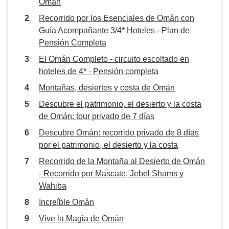
Omán
con generosos bufés que llenaban
Recorrido por los Esenciales de Omán con
y estaban bien organizados. En
Guía Acompañante 3/4* Hoteles - Plan de
total, sólo gastamos unos 500
Pensión Completa
dólares australianos fuera del
viaje, lo que nos pareció muy
El Omán Completo - circuito escoltado en
razonable para lo que vivimos.
hoteles de 4* - Pensión completa
Montañas, desiertos y costa de Omán
Descubre el patrimonio, el desierto y la costa
de Omán: tour privado de 7 días
Descubre Omán: recorrido privado de 8 días
por el patrimonio, el desierto y la costa
Recorrido de la Montaña al Desierto de Omán
- Recorrido por Mascate, Jebel Shams y
Wahiba
Increíble Omán
Vive la Magia de Omán