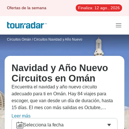
Ofertas de la semana
Finaliza:
12 ago., 2026
Circuitos Omán
/
Circuitos Navidad y Año Nuevo
Navidad y Año Nuevo
Circuitos en Omán
Encuentra el navidad y año nuevo circuito
adecuado para ti en Omán. Hay 84 viajes para
escoger, que van desde un día de duración, hasta
15 días. El mes con más salidas es Octubre,
convirtiéndolo en la época más popular para visitar
Leer más
Omán.
Selecciona la fecha