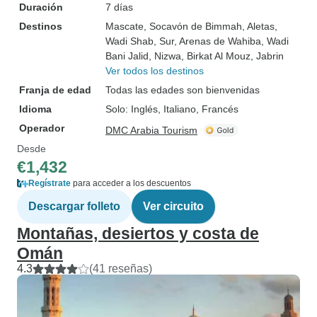
Duración
7 días
Destinos
Mascate
, Socavón de Bimmah
, Aletas
,
Wadi Shab
, Sur
, Arenas de Wahiba
, Wadi
Bani Jalid
, Nizwa
, Birkat Al Mouz
, Jabrin
Ver todos los destinos
Franja de edad
Todas las edades son bienvenidas
Idioma
Solo: Inglés, Italiano, Francés
Operador
DMC Arabia Tourism
Desde
€1,432
Regístrate
para acceder a los descuentos
Descargar folleto
Ver circuito
Montañas, desiertos y costa de
Omán
4.3
(41 reseñas)