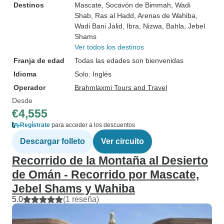
Destinos
Mascate
, Socavón de Bimmah
, Wadi
Shab
, Ras al Hadd
, Arenas de Wahiba
,
Wadi Bani Jalid
, Ibra
, Nizwa
, Bahla
, Jebel
Shams
Ver todos los destinos
Franja de edad
Todas las edades son bienvenidas
Idioma
Solo: Inglés
Operador
Brahmlaxmi Tours and Travel
Desde
€4,555
Regístrate
para acceder a los descuentos
Descargar folleto
Ver circuito
Recorrido de la Montaña al Desierto
de Omán - Recorrido por Mascate,
Jebel Shams y Wahiba
5.0
(1 reseña)