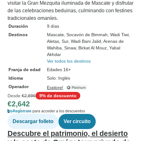
visitar la Gran Mezquita iluminada de Mascate y disfrutar
de las celebraciones beduinas, culminando con festines
tradicionales omaníes.
Duración
9 días
Destinos
Mascate
, Socavón de Bimmah
, Wadi Tiwi
,
Aletas
, Sur
, Wadi Bani Jalid
, Arenas de
Wahiba
, Sinaw
, Birkat Al Mouz
, Yabal
Akhdar
Ver todos los destinos
Franja de edad
Edades 16+
Idioma
Solo: Inglés
Operador
Explore!
Desde
€2,896
9% de descuento
€2,642
Regístrate
para acceder a los descuentos
Descargar folleto
Ver circuito
Descubre el patrimonio, el desierto