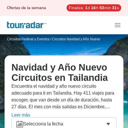
Ofertas de la semana
Finaliza:
1
d
16
h
53
min
30
s
Circuitos Festival y Eventos
/
Circuitos Navidad y Año Nuevo
Navidad y Año Nuevo
Circuitos en Tailandia
Encuentra el navidad y año nuevo circuito
adecuado para ti en Tailandia. Hay 411 viajes para
escoger, que van desde un día de duración, hasta
27 días. El mes con más salidas es Diciembre,
convirtiéndolo en la época más popular para visitar
Leer más
Tailandia.
Selecciona la fecha