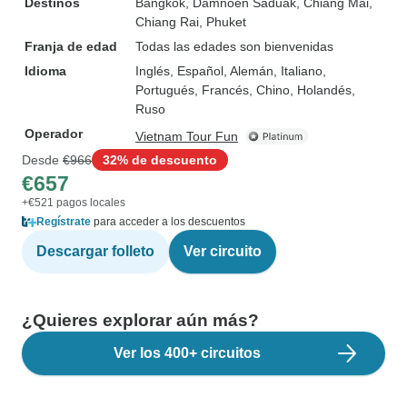
Destinos
Bangkok
, Damnoen Saduak
, Chiang Mai
,
Chiang Rai
, Phuket
Franja de edad
Todas las edades son bienvenidas
Idioma
Inglés, Español, Alemán, Italiano,
Portugués, Francés, Chino, Holandés,
Ruso
Operador
Vietnam Tour Fun
Desde
€966
32% de descuento
€657
+€521 pagos locales
Regístrate
para acceder a los descuentos
Descargar folleto
Ver circuito
¿Quieres explorar aún más?
Ver los 400+ circuitos