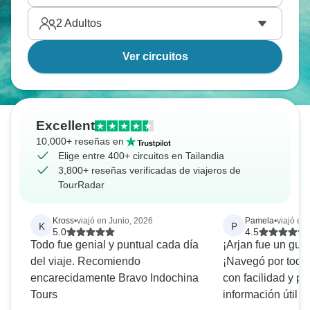
2
Adultos
Ver circuitos
Excellent
10,000+ reseñas en
Elige entre 400+ circuitos en Tailandia
3,800+ reseñas verificadas de viajeros de
TourRadar
Kross
•
viajó en Junio, 2026
Pamela
•
viajó en
K
P
5.0
4.5
Todo fue genial y puntual cada día
¡Arjan fue un guí
del viaje. Recomiendo
¡Navegó por todas
encarecidamente Bravo Indochina
con facilidad y p
Tours
información útil 