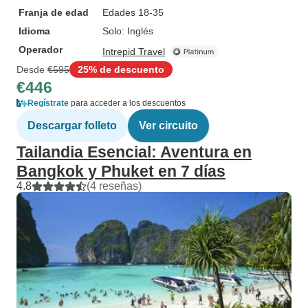
Franja de edad
Edades 18-35
Idioma
Solo: Inglés
Operador
Intrepid Travel
Desde
€595
25% de descuento
€446
Regístrate
para acceder a los descuentos
Descargar folleto
Ver circuito
Tailandia Esencial: Aventura en
Bangkok y Phuket en 7 días
4.8
(4 reseñas)