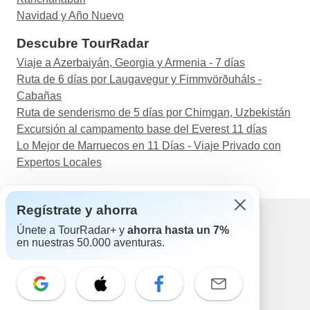
Navidad y Año Nuevo
Descubre TourRadar
Viaje a Azerbaiyán, Georgia y Armenia - 7 días
Ruta de 6 días por Laugavegur y Fimmvörðuháls -
Cabañas
Ruta de senderismo de 5 días por Chimgan, Uzbekistán
Excursión al campamento base del Everest 11 días
Lo Mejor de Marruecos en 11 Días - Viaje Privado con
Expertos Locales
Regístrate y ahorra
Únete a TourRadar+ y
ahorra hasta un 7%
en nuestras 50.000 aventuras.
Ayuda
Contacta con nosotros
España +34 933 938 984
Correo electrónico: support@tourradar.com
Selecciona el idioma