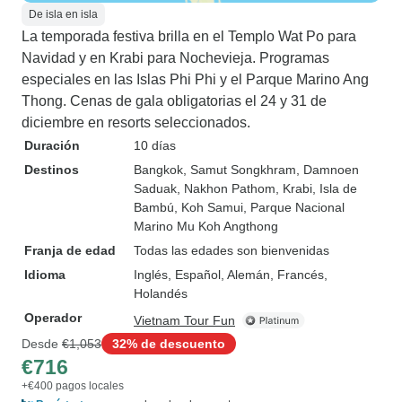
De isla en isla
La temporada festiva brilla en el Templo Wat Po para
Navidad y en Krabi para Nochevieja. Programas
especiales en las Islas Phi Phi y el Parque Marino Ang
Thong. Cenas de gala obligatorias el 24 y 31 de
diciembre en resorts seleccionados.
Duración
10 días
Destinos
Bangkok
, Samut Songkhram
, Damnoen
Saduak
, Nakhon Pathom
, Krabi
, Isla de
Bambú
, Koh Samui
, Parque Nacional
Marino Mu Koh Angthong
Franja de edad
Todas las edades son bienvenidas
Idioma
Inglés, Español, Alemán, Francés,
Holandés
Operador
Vietnam Tour Fun
Desde
€1,053
32% de descuento
€716
+€400 pagos locales