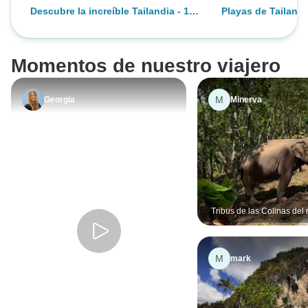
Descubre la increíble Tailandia - 12
Playas de Tailand
días
Phuket
Momentos de nuestro viajero
M
Georgia
Minerva
Tribus de las Colinas del 
Tailandia: Conservación 
Ambiente, Educación y s
con Elefantes
M
mark