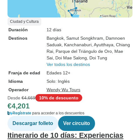
Ciudad y Cultura
Duración
12 días
Destinos
Bangkok
, Samut Songkhram
, Damnoen
Saduak
, Kanchanaburi
, Ayutthaya
, Chiang
Rai
, Parque del Triángulo de Oro
, Mae
Sai
, Doi Mae Salong
, Doi Tung
Ver todos los destinos
Franja de edad
Edades 12+
Idioma
Solo: Inglés
Operador
Wendy Wu Tours
Desde
€4,669
10% de descuento
€4,201
Regístrate
para acceder a los descuentos
Descargar folleto
Ver circuito
Itinerario de 10 días: Experiencias