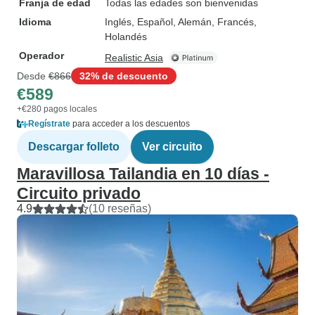
Franja de edad
Todas las edades son bienvenidas
Idioma
Inglés, Español, Alemán, Francés,
Holandés
Operador
Realistic Asia
Desde
€866
32% de descuento
€589
+€280 pagos locales
Regístrate
para acceder a los descuentos
Descargar folleto
Ver circuito
Maravillosa Tailandia en 10 días -
Circuito privado
4.9
(10 reseñas)