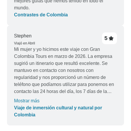
mejores guías que hemos tenido en todo el
mundo.
Contrastes de Colombia
Stephen
5
Viajó en Abril
Mi mujer y yo hicimos este viaje con Gran
Colombia Tours en marzo de 2026. La empresa
sugirió un itinerario que resultó excelente. Se
mantuvo en contacto con nosotros con
regularidad y nos proporcionó un número de
teléfono que podíamos utilizar para ponernos en
contacto las 24 horas del día, los 7 días de la
semana, si teníamos preguntas o se presentaba
Mostrar más
alguna emergencia. Gran Colombia fue muy
Viaje de inmersión cultural y natural por
receptiva e incluso pudo modificar algo el
Colombia
itinerario a mitad del viaje a petición nuestra.
Todos los guías locales eran apasionados,