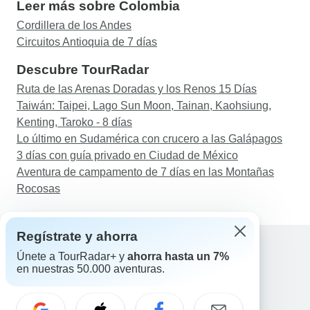
Leer más sobre Colombia
estaban bien informados y hablaban bien inglés.
Todos los vuelos internos y los traslados por
Cordillera de los Andes
tierra funcionaron bien. Elegimos un alojamiento
Circuitos Antioquia de 7 días
de 3 estrellas en lugar de 4, que resultó ser
Descubre TourRadar
excelente.
Ruta de las Arenas Doradas y los Renos 15 Días
Taiwán: Taipei, Lago Sun Moon, Tainan, Kaohsiung,
Kenting, Taroko - 8 días
Lo último en Sudamérica con crucero a las Galápagos
3 días con guía privado en Ciudad de México
Aventura de campamento de 7 días en las Montañas
Rocosas
Regístrate y ahorra
Únete a TourRadar+ y
ahorra hasta un 7%
en nuestras 50.000 aventuras.
Ayuda
Contacta con nosotros
España +34 933 938 984