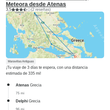
Meteora desde Atenas
3.5
(2 reseñas)
Maravillas Antiguas
¡Tu viaje de 3 días te espera, con una distancia
estimada de 335 mi!
Atenas
Grecia
75 mi
Delphi
Grecia
96 mi