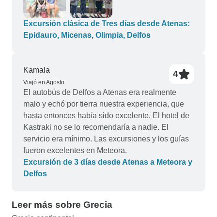
y cultural, sino también de arqueología, filosofía,
teología, lingüística y arte. Recomendaría esta
visita a todo el mundo.
Excursión clásica de Tres días desde Atenas:
Epidauro, Micenas, Olimpia, Delfos
Kamala
4
Viajó en Agosto
El autobús de Delfos a Atenas era realmente
malo y echó por tierra nuestra experiencia, que
hasta entonces había sido excelente. El hotel de
Kastraki no se lo recomendaría a nadie. El
servicio era mínimo. Las excursiones y los guías
fueron excelentes en Meteora.
Excursión de 3 días desde Atenas a Meteora y
Delfos
Leer más sobre Grecia