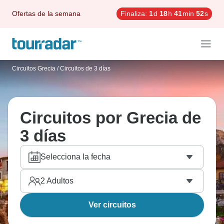
Ofertas de la semana
Finaliza:
1
d
18
h
41
min
51
s
Circuitos Grecia
/
Circuitos de 3 días
Circuitos por Grecia de
3 días
Selecciona la fecha
2
Adultos
Ver circuitos