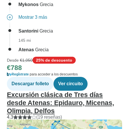
Mykonos
Grecia
Mostrar 3 más
Santorini
Grecia
145 mi
Atenas
Grecia
Desde
€1,050
25% de descuento
€788
Regístrate
para acceder a los descuentos
Descargar folleto
Ver circuito
Excursión clásica de Tres días
desde Atenas: Epidauro, Micenas,
Olimpia, Delfos
4.3
(19 reseñas)