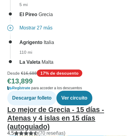
5 mi
El Pireo
Grecia
Mostrar 27 más
Agrigento
Italia
110 mi
La Valeta
Malta
Desde
€16,688
17% de descuento
€13,899
Regístrate
para acceder a los descuentos
Descargar folleto
Ver circuito
Lo mejor de Grecia - 15 días -
Atenas y 4 islas en 15 días
(autoguiado)
4.5
(70 reseñas)