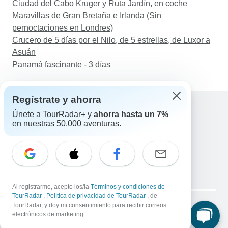
Ciudad del Cabo Kruger y Ruta Jardín, en coche
Maravillas de Gran Bretaña e Irlanda (Sin
pernoctaciones en Londres)
Crucero de 5 días por el Nilo, de 5 estrellas, de Luxor a
Asuán
Panamá fascinante - 3 días
Regístrate y ahorra
Únete a TourRadar+ y
ahorra hasta un 7%
en nuestras 50.000 aventuras.
Ayuda
Contacta con nosotros
España +34 933 938 984
Correo electrónico: support@tourradar.com
Selecciona el idioma
EN
DE
ES
FR
NL
Al registrarme, acepto los/la
Términos y condiciones de
Copyright © TourRadar. Todos los derechos reservados.
TourRadar
,
Política de privacidad de TourRadar
, de
Aviso legal
TourRadar, y doy mi consentimiento para recibir correos
Política de privacidad
Cookies
electrónicos de marketing.
Condiciones generales