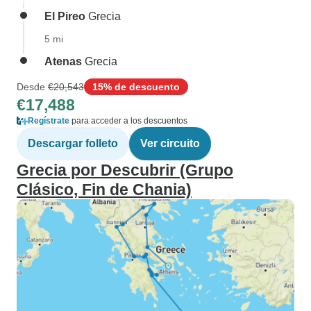
El Pireo
Grecia
5 mi
Atenas
Grecia
Desde
€20,543
15% de descuento
€17,488
Regístrate
para acceder a los descuentos
Descargar folleto
Ver circuito
Grecia por Descubrir (Grupo
Clásico, Fin de Chania)