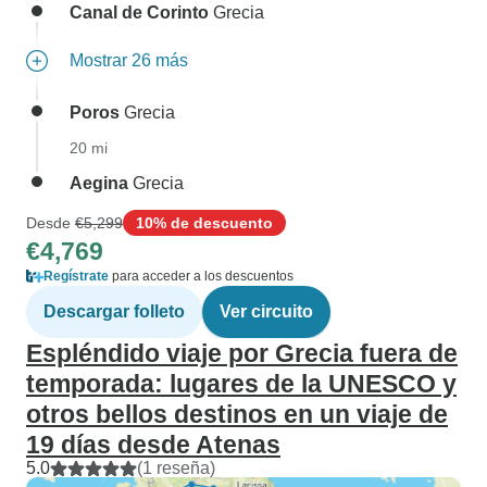
Canal de Corinto
Grecia
Mostrar 26 más
Poros
Grecia
20 mi
Aegina
Grecia
Desde
€5,299
10% de descuento
€4,769
Regístrate
para acceder a los descuentos
Descargar folleto
Ver circuito
Espléndido viaje por Grecia fuera de
temporada: lugares de la UNESCO y
otros bellos destinos en un viaje de
19 días desde Atenas
5.0
(1 reseña)