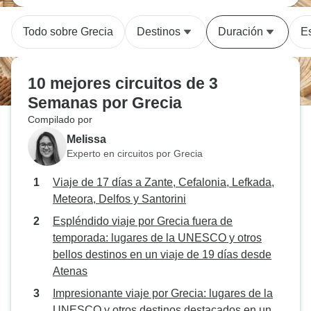
Todo sobre Grecia
Destinos
Duración
Es
10 mejores circuitos de 3
Semanas por Grecia
Compilado por
Melissa
Experto en circuitos por Grecia
Viaje de 17 días a Zante, Cefalonia, Lefkada,
Meteora, Delfos y Santorini
Espléndido viaje por Grecia fuera de
temporada: lugares de la UNESCO y otros
bellos destinos en un viaje de 19 días desde
Atenas
Impresionante viaje por Grecia: lugares de la
UNESCO y otros destinos destacados en un