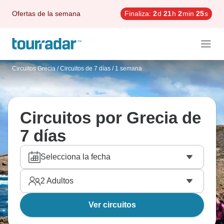
Ofertas de la semana
Finaliza:
2
d
21
h
2
min
24
s
Circuitos Grecia
/
Circuitos de 7 días / 1 semana
Circuitos por Grecia de
7 días
Selecciona la fecha
2
Adultos
Ver circuitos