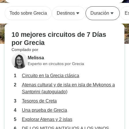
Todo sobre Grecia
Destinos
Duración
Es
10 mejores circuitos de 7 Días
por Grecia
Compilado por
Melissa
Experto en circuitos por Grecia
Circuito en la Grecia clásica
Atenas cultural y de isla en isla de Mykonos a
Santorini (autoguiado)
Tesoros de Creta
Una prueba de Grecia
Explorar Atenas y 2 islas
DE LOS MITOS ANTIGUOS A LOS VINOS