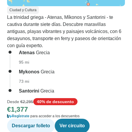
Ciudad y Cultura
La trinidad griega - Atenas, Míkonos y Santorini - te
cautiva durante siete días. Descubre maravillas
antiguas, playas vibrantes y paisajes volcánicos, con 6
desayunos, transporte en ferry y paseos de orientación
con guía experto.
Atenas
Grecia
95 mi
Mykonos
Grecia
73 mi
Santorini
Grecia
Desde
€2,295
40% de descuento
€1,377
Regístrate
para acceder a los descuentos
Descargar folleto
Ver circuito