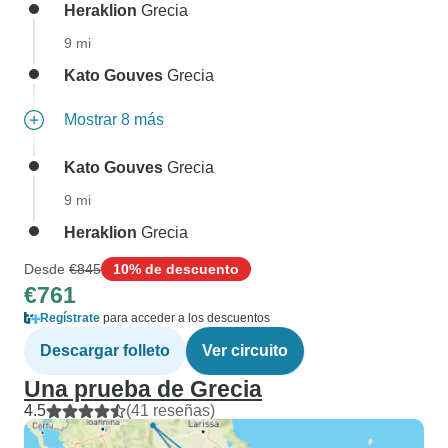
Heraklion
Grecia
9 mi
Kato Gouves
Grecia
Mostrar 8 más
Kato Gouves
Grecia
9 mi
Heraklion
Grecia
Desde
€845
10% de descuento
€761
Regístrate
para acceder a los descuentos
Descargar folleto
Ver circuito
Una prueba de Grecia
4.5
(41 reseñas)