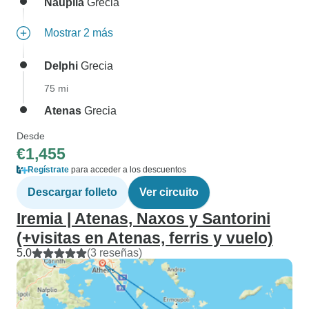
Nauplia
Grecia
Mostrar 2 más
Delphi
Grecia
75 mi
Atenas
Grecia
Desde
€1,455
Regístrate
para acceder a los descuentos
Descargar folleto
Ver circuito
Iremia | Atenas, Naxos y Santorini
(+visitas en Atenas, ferris y vuelo)
5.0
(3 reseñas)