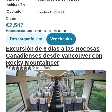
habitación
Operador
Tourland
Desde
€2,547
Regístrate
para acceder a los descuentos
Descargar folleto
Ver circuito
Excursión de 6 días a las Rocosas
Canadienses desde Vancouver con
Rocky Mountaineer
5.0
(2 reseñas)