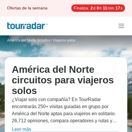
Ofertas de la semana
Finaliza:
2
d
0
h
11
min
15
s
América del Norte circuitos
/
Viajeros solos
América del Norte
circuitos para viajeros
solos
¿Viajar solo con compañía? En TourRadar
encontrarás 250+ visitas guiadas en grupo por
América del Norte aptas para viajeros en solitario.
26,712 opiniones, compara operadores y rutas y
reserva el mejor viaje de ida y vuelta de forma
Leer más