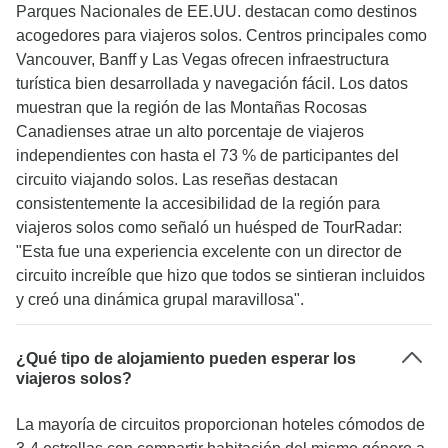
fueron estupendas. Comer pizza con delicioso
Parques Nacionales de EE.UU. destacan como destinos
queso sin lácteos mientras veíamos la puesta de
acogedores para viajeros solos. Centros principales como
sol en el Gran Cañón fue un recuerdo fantástico.
Vancouver, Banff y Las Vegas ofrecen infraestructura
Recomendamos encarecidamente a Justin y a
turística bien desarrollada y navegación fácil. Los datos
Bindlestiff Tours, y sin duda volveríamos a viajar
muestran que la región de las Montañas Rocosas
con Justin.
Canadienses atrae un alto porcentaje de viajeros
independientes con hasta el 73 % de participantes del
circuito viajando solos. Las reseñas destacan
consistentemente la accesibilidad de la región para
viajeros solos como señaló un huésped de TourRadar:
"Esta fue una experiencia excelente con un director de
circuito increíble que hizo que todos se sintieran incluidos
y creó una dinámica grupal maravillosa".
¿Qué tipo de alojamiento pueden esperar los
viajeros solos?
La mayoría de circuitos proporcionan hoteles cómodos de