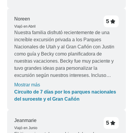
bueno y cómodo, y estaba cerca de la ciudad, lo
que facilitaba explorar por nuestra cuenta. El
paquete de excursiones opcionales 4 en 1, que
Noreen
5
incluye la góndola, el crucero por el lago Maligne,
Viajó en Abril
etc., es muy recomendable.
Nuestra familia disfrutó recientemente de una
increíble excursión privada a los Parques
Nacionales de Utah y al Gran Cañón con Justin
como guía y Becky como planificadora de
nuestras vacaciones. Becky fue muy paciente y
tuvo grandes ideas para personalizar la
excursión según nuestros intereses. Incluso
incluyó un lugar con huellas de dinosaurio para
Mostrar más
la niña de 10 años a la que le encantan los
Circuito de 7 días por los parques nacionales
dinosaurios, ¡todo un éxito! Justin fue el guía
del suroeste y el Gran Cañón
ideal: agradable, experto y divertido. Su
conocimiento de los parques y de la historia era
increíble y su narración fascinante. En las raras
Jeanmarie
5
ocasiones en que le hicimos una pregunta cuya
Viajó en Junio
respuesta desconocía, siempre buscó la