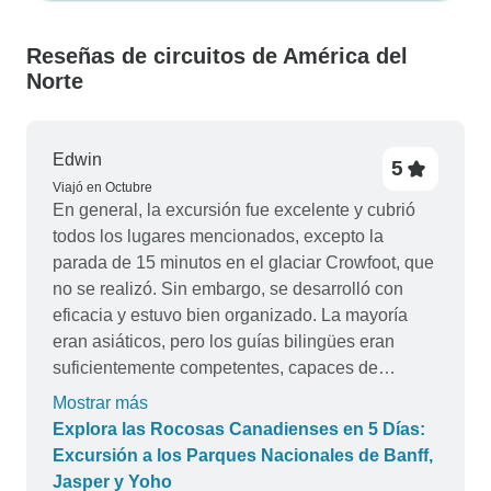
Reseñas de circuitos de América del
Norte
Edwin
5
Viajó en Octubre
En general, la excursión fue excelente y cubrió
todos los lugares mencionados, excepto la
parada de 15 minutos en el glaciar Crowfoot, que
no se realizó. Sin embargo, se desarrolló con
eficacia y estuvo bien organizado. La mayoría
eran asiáticos, pero los guías bilingües eran
suficientemente competentes, capaces de
gestionar bien los distintos grupos que se unían
Mostrar más
para llenar el autobús turístico cada día. Las
Explora las Rocosas Canadienses en 5 Días:
propinas, de 15 CAD al día, se pueden pagar por
Excursión a los Parques Nacionales de Banff,
adelantado al hacer la reserva. El hotel era
Jasper y Yoho