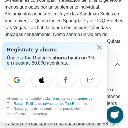
3-4 estrellas con compartir habitación del mismo género a
menos que optes por un suplemento individual.
Alojamientos populares incluyen las Sandman Suites en
Vancouver, La Quinta Inn en Springdale y el LINQ Hotel en
Las Vegas. Las habitaciones son limpias, cómodas y
ubicadas centralmente. Como señaló un viajero de
TourRadar: "Los alojamientos usualmente eran La Quinta
y cada día teníamos algo genial planeado para ver".
Regístrate y ahorra
Únete a TourRadar+ y
ahorra hasta un 7%
en nuestras 50.000 aventuras.
¿Cuál es la composición típica del grupo para
viajeros solos en los tours por América del
Norte?
El rango de edad varía significativamente basado en el
estilo del circuito y destino. Los circuitos de las Montañas
Al registrarme, acepto los/la
Términos y condiciones de
Rocosas Canadienses de G Adventures atraen viajeros
TourRadar
,
Política de privacidad de TourRadar
, de
TourRadar, y doy mi consentimiento para recibir correos
solos más jóvenes de 18-39 años con una edad promedio
electrónicos de marketing.
de 29. Mientras tanto, los circuitos de las Rocosas de
Canadá de Trafalgar ven una edad promedio de 58. La