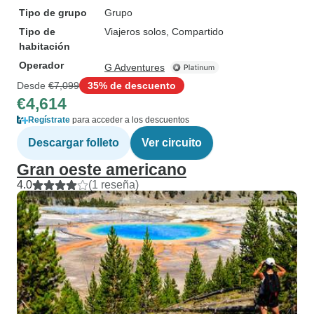
Tipo de grupo
Grupo
Tipo de
Viajeros solos, Compartido
habitación
Operador
G Adventures
Desde
€7,099
35% de descuento
€4,614
Regístrate
para acceder a los descuentos
Descargar folleto
Ver circuito
Gran oeste americano
4.0
(1 reseña)