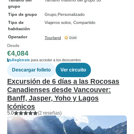
Tamaño del
Tamaño máximo del grupo 50
grupo
Tipo de grupo
Grupo
Personalizado
Tipo de
Viajeros solos, Compartido
habitación
Operador
Tourland
Desde
€4,084
Regístrate
para acceder a los descuentos
Descargar folleto
Ver circuito
Excursión de 6 días a las Rocosas
Canadienses desde Vancouver:
Banff, Jasper, Yoho y Lagos
Icónicos
5.0
(2 reseñas)