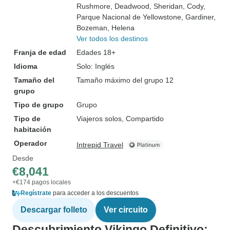
Rushmore
, Deadwood
, Sheridan
, Cody
,
Parque Nacional de Yellowstone
, Gardiner
,
Bozeman
, Helena
Ver todos los destinos
Franja de edad
Edades 18+
Idioma
Solo: Inglés
Tamaño del
Tamaño máximo del grupo 12
grupo
Tipo de grupo
Grupo
Tipo de
Viajeros solos, Compartido
habitación
Operador
Intrepid Travel
Desde
€8,041
+€174 pagos locales
Regístrate
para acceder a los descuentos
Descargar folleto
Ver circuito
Descubrimiento Vikingo Definitivo: