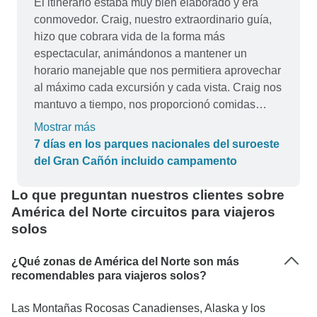
El itinerario estaba muy bien elaborado y era
respuesta. Además, ¡se portó genial con los
conmovedor. Craig, nuestro extraordinario guía,
niños! Consiguió lo que creíamos imposible: ir
hizo que cobrara vida de la forma más
todos los días en la furgoneta sin que los niños
espectacular, animándonos a mantener un
de 10 y 13 años dijeran ni una sola vez "me
horario manejable que nos permitiera aprovechar
aburro". Entre nuestras alergias alimentarias y
al máximo cada excursión y cada vista. Craig nos
nuestros problemas de movilidad, planteamos a
mantuvo a tiempo, nos proporcionó comidas
Justin algunos retos, pero siempre se mantuvo
excepcionales no sólo cocinadas
Mostrar más
optimista. Tuvimos maravillosas experiencias de
maravillosamente sino con una presentación muy
7 días en los parques nacionales del suroeste
senderismo con vistas excepcionales en cada
agradable y de buen gusto. Este viaje me cambió
del Gran Cañón incluido campamento
parque: para cada parque, nos recomendó
la vida y me reafirmó en ella.
excursiones específicas para cada uno de
Lo que preguntan nuestros clientes sobre
nosotros, basadas en nuestras capacidades
América del Norte circuitos para viajeros
físicas/movilidad. La compra de nuestros
solos
almuerzos de picnic diarios requirió mucho de su
tiempo para leer todas las etiquetas de los
¿Qué zonas de América del Norte son más
alimentos: se lució con sus sabrosas selecciones
recomendables para viajeros solos?
de alimentos aptos para alérgicos. Sus
recomendaciones para la cena de cada noche
Las Montañas Rocosas Canadienses, Alaska y los