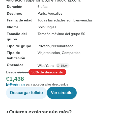
valoración superior a 8,0 en booking.com.
Duración
6 días
Destinos
París
, Versalles
Franja de edad
Todas las edades son bienvenidas
Idioma
Solo: Inglés
Tamaño del
Tamaño máximo del grupo 50
grupo
Tipo de grupo
Privado
Personalizado
Tipo de
Viajeros solos, Compartido
habitación
Operador
WiseYatra
Desde
€2,055
30% de descuento
€1,438
Regístrate
para acceder a los descuentos
Descargar folleto
Ver circuito
¿Quieres explorar aún más?