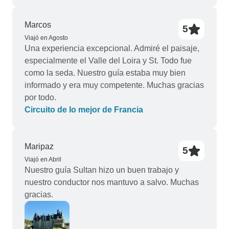
presentada cuando me inscribí. La información
era falsa, lo cual no estaba bien. Me quedé con la
Marcos
5
impresión de que a Eskapas no le importaba en
Viajó en Agosto
absoluto.
Una experiencia excepcional. Admiré el paisaje,
especialmente el Valle del Loira y St. Todo fue
como la seda. Nuestro guía estaba muy bien
informado y era muy competente. Muchas gracias
por todo.
Circuito de lo mejor de Francia
Maripaz
5
Viajó en Abril
Nuestro guía Sultan hizo un buen trabajo y
nuestro conductor nos mantuvo a salvo. Muchas
gracias.