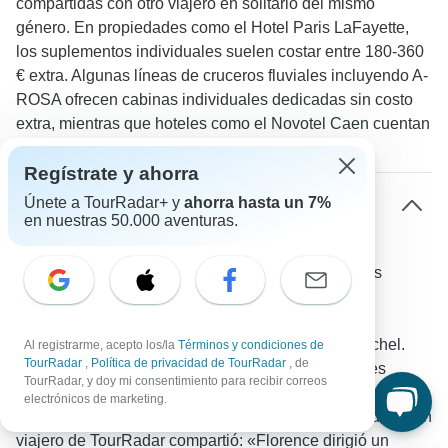
compartidas con otro viajero en solitario del mismo
género. En propiedades como el Hotel Paris LaFayette,
los suplementos individuales suelen costar entre 180-360
€ extra. Algunas líneas de cruceros fluviales incluyendo A-
ROSA ofrecen cabinas individuales dedicadas sin costo
extra, mientras que hoteles como el Novotel Caen cuentan
con habitaciones individuales bien diseñadas.
Regístrate y ahorra
Únete a TourRadar+ y
ahorra hasta un 7%
¿Qué oportunidades sociales hay para viajeros
en nuestras 50.000 aventuras.
solos en los tours guiados por Francia?
Las actividades grupales reúnen naturalmente a los
viajeros, ya sea degustando vinos en Borgoña,
compartiendo comidas en restaurantes locales o
explorando sitios históricos como el Mont Saint-Michel.
Al registrarme, acepto los/la
Términos y condiciones de
TourRadar
,
Política de privacidad de TourRadar
, de
Los cruceros por el Sena crean conexiones sociales
TourRadar, y doy mi consentimiento para recibir correos
especialmente fuertes a través de experiencias
electrónicos de marketing.
gastronómicas compartidas y entretenimiento nocturno. Un
viajero de TourRadar compartió: «Florence dirigió un