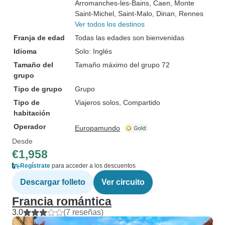
Arromanches-les-Bains
, Caen
, Monte
Saint-Michel
, Saint-Malo
, Dinan
, Rennes
Ver todos los destinos
Franja de edad
Todas las edades son bienvenidas
Idioma
Solo: Inglés
Tamaño del
Tamaño máximo del grupo 72
grupo
Tipo de grupo
Grupo
Tipo de
Viajeros solos, Compartido
habitación
Operador
Europamundo
Desde
€1,958
Regístrate
para acceder a los descuentos
Descargar folleto
Ver circuito
Francia romántica
3.0
(7 reseñas)