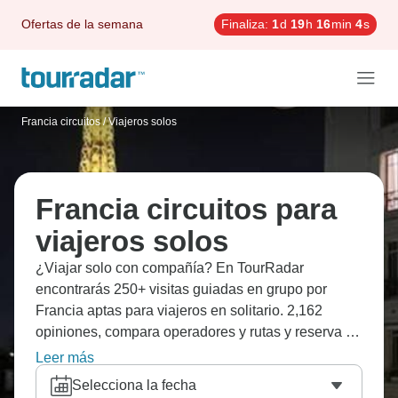
Ofertas de la semana
Finaliza:
1
d
19
h
16
min
2
s
Francia circuitos
/
Viajeros solos
Francia circuitos para
viajeros solos
¿Viajar solo con compañía? En TourRadar
encontrarás 250+ visitas guiadas en grupo por
Francia aptas para viajeros en solitario. 2,162
opiniones, compara operadores y rutas y reserva el
mejor viaje de ida y vuelta de forma flexible.
Leer más
Selecciona la fecha