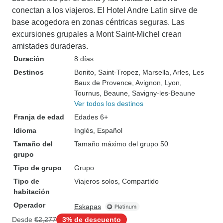
conectan a los viajeros. El Hotel Andre Latin sirve de
base acogedora en zonas céntricas seguras. Las
excursiones grupales a Mont Saint-Michel crean
amistades duraderas.
Duración
8 días
Destinos
Bonito
, Saint-Tropez
, Marsella
, Arles
, Les
Baux de Provence
, Avignon
, Lyon
,
Tournus
, Beaune
, Savigny-les-Beaune
Ver todos los destinos
Franja de edad
Edades 6+
Idioma
Inglés, Español
Tamaño del
Tamaño máximo del grupo 50
grupo
Tipo de grupo
Grupo
Tipo de
Viajeros solos, Compartido
habitación
Operador
Eskapas
Desde
€2,277
3% de descuento