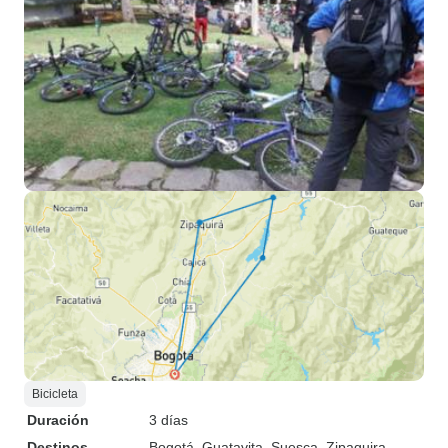
Bicicleta
Duración
3 días
Destinos
Bogotá
, Guatavita
, Suesca
, Zipaquira