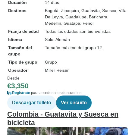
Duración
14 días
Destinos
Bogotá
, Zipaquira
, Guatavita
, Suesca
, Villa
De Leyva
, Guadalupe
, Barichara
,
Medellín
, Guatape
, Peñol
Franja de edad
Todas las edades son bienvenidas
Idioma
Solo: Alemán
Tamaño del
Tamaño máximo del grupo 12
grupo
Tipo de grupo
Grupo
Operador
Miller Reisen
Desde
€3,350
Regístrate
para acceder a los descuentos
Descargar folleto
Ver circuito
Colombia - Guatavita y Suesca en
bicicleta