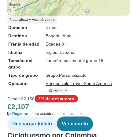
Naturaleza y Vida Silvestre
Duración
4 días
Destinos
Bogotá
, Yopal
Franja de edad
Edades 8+
Idioma
Inglés, Español
Tamaño del
Tamaño máximo del grupo 16
grupo
Tipo de grupo
Grupo
Personalizado
Operador
Responsible Travel South America
Desde
€2,150
2% de descuento
€2,107
Regístrate
para acceder a los descuentos
Descargar folleto
Ver circuito
Cicloturismo por Colombia