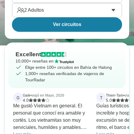
2
Adultos
Ver circuitos
Excellent
10,000+ reseñas en
Elige entre 100+ circuitos en Bahía de Halong
1,000+ reseñas verificadas de viajeros de
TourRadar
Gaik
•
viajó en Mayo, 2026
Thien-Tam
•
viajó
G
T
4.0
5.0
Me gustó Vietnam en general. El
Guías turísticos in
personal que conocí era amable y
increíble y hospit
cortés. Los vietnamitas son muy
excursión se desa
serviciales, humildes y amables.
ritmo, el barco e