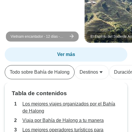
Vietnam encantador - 12 días -
El Espíritu del Sudeste As
Sapa / Bahía de Halong / Delta del
16 Días: Un Viaje de Cult
Mekong
Calma (Vietnam,Tailandia,
Ver más
Todo sobre Bahía de Halong
Destinos
Duració
Tabla de contenidos
Los mejores viajes organizados por el Bahía
de Halong
Viaja por Bahía de Halong a tu manera
Los mejores operadores turísticos para