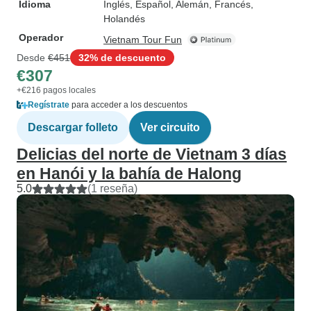
Idioma
Inglés, Español, Alemán, Francés,
Holandés
Operador
Vietnam Tour Fun
Desde
€451
32% de descuento
€307
+€216 pagos locales
Regístrate
para acceder a los descuentos
Descargar folleto
Ver circuito
Delicias del norte de Vietnam 3 días
en Hanói y la bahía de Halong
5.0
(1 reseña)