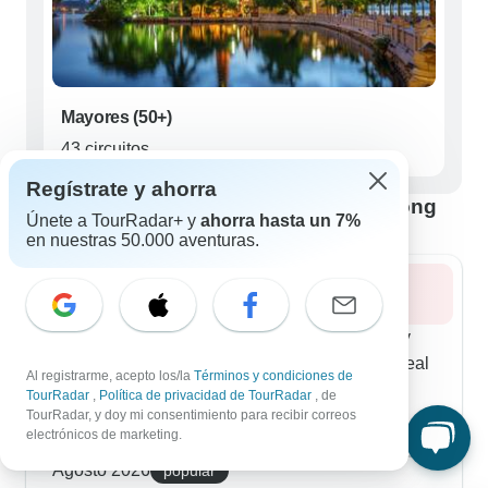
Mayores (50+)
43 circuitos
Regístrate y ahorra
Mejor época para visitar Bahía de Halong
Únete a TourRadar+ y
ahorra hasta un 7%
en nuestras 50.000 aventuras.
Verano 2026
El verano en la Bahía de Halong es caluroso y
soleado, atrayendo a muchos visitantes. Es ideal
Al registrarme, acepto los/la
Términos y condiciones de
para nadar y practicar deportes acuáticos.
TourRadar
,
Política de privacidad de TourRadar
, de
Prepárate para lluvias breves y tormentas
TourRadar, y doy mi consentimiento para recibir correos
electrónicos de marketing.
ocasionales.
Agosto 2026
popular