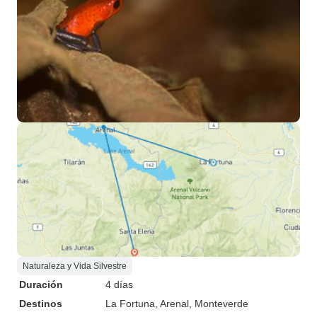
personas de mi grupo se retiraron,
pero sin duda te recomiendo que
leas la política de cancelación con
mucho cuidado. Pude conseguir
un reembolso parcial para una
persona, pero no para la segunda,
porque ya habíamos superado el
plazo de reembolso. En general,
disfruté mucho del viaje. Las
excursiones fueron fantásticas, el
equipo fue muy atento y la
flexibilidad estuvo muy bien. Solo
echo de menos que los detalles
del itinerario hubieran estado más
claros de antemano.
Naturaleza y Vida Silvestre
Duración
4 días
Destinos
La Fortuna
, Arenal
, Monteverde