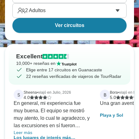
2
Adultos
Ver circuitos
Excellent
10,000+ reseñas en
Elige entre 17 circuitos en Guanacaste
22 reseñas verificadas de viajeros de TourRadar
Sheena
•
viajó en Julio, 2026
Bora
•
viajó en En
S
B
4.0
5.0
En general, mi experiencia fue
Una gran aventur
muy buena. El equipo se mostró
Playa y Sol
muy atento, lo cual te agradezco, y
las excursiones en sí fueron
Leer más
excelentes. La excursión para ver
Los lugares de interés más