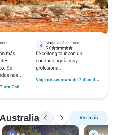
tubre
Serge
•
viajó en Enero
S
5.0
ión más
Excelleng tour con un
rtés,
conductor/guía muy
co. Se
profesional.
odos nos
Viaje de aventura de 7 días de
ros y
Adelaida a Uluru
-Tjuta Cañón
 una
a) - Desde
eíblemente
yudó al
unto, a
 Australia
Ver más
ctar.
ueron
a hoguera de
K
Mark
Karen