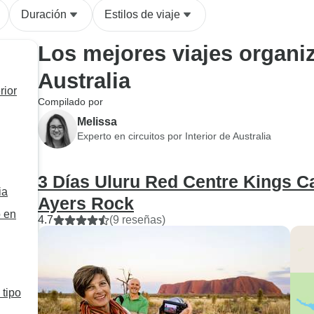
Duración
Estilos de viaje
Los mejores viajes organiz
Australia
rior
Compilado por
Melissa
Experto en circuitos por Interior de Australia
3 Días Uluru Red Centre Kings 
ia
Ayers Rock
o en
4.7
(9 reseñas)
 tipo