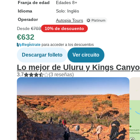
Franja de edad
Edades 8+
Idioma
Solo: Inglés
Operador
Autopia Tours
Desde
€703
10% de descuento
€632
Regístrate
para acceder a los descuentos
Descargar folleto
Ver circuito
Lo mejor de Uluru y Kings Cany
3.7
(3 reseñas)