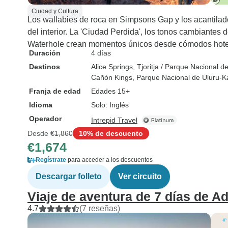
Ciudad y Cultura
Los wallabies de roca en Simpsons Gap y los acantila
del interior. La 'Ciudad Perdida', los tonos cambiantes d
Waterhole crean momentos únicos desde cómodos hote
Duración
4 días
Destinos
Alice Springs
, Tjoritja / Parque Nacional 
Cañón Kings
, Parque Nacional de Uluru-K
Franja de edad
Edades 15+
Idioma
Solo: Inglés
Operador
Intrepid Travel
Desde
€1,860
10% de descuento
€1,674
Regístrate
para acceder a los descuentos
Descargar folleto
Ver circuito
Viaje de aventura de 7 días de Ad
4.7
(7 reseñas)