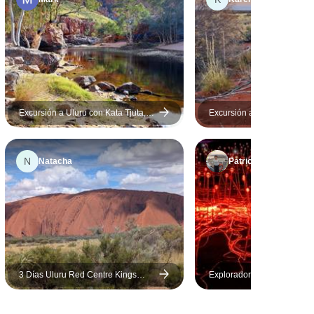
a mejor
sensación
con muchos
 esta
!!!!
Excursión a Uluru con Kata Tjuta,
Excursión a Uluru con Kata 
Kings Canyon y las cordilleras
Kings Canyon - Tienda eco
MacDonnell (desde Alice Springs)
(de Alice Springs a Alice Sp
N
Natacha
Patricia
3 Días Uluru Red Centre Kings
Explorador del Top End y Au
Canyon (Acampada) - Desde Ayers
central
Rock