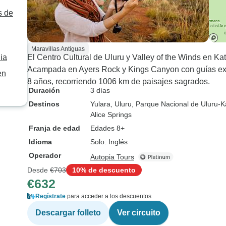
s de
Maravillas Antiguas
lia
El Centro Cultural de Uluru y Valley of the Winds en Kat
Acampada en Ayers Rock y Kings Canyon con guías expe
en
8 años, recorriendo 1006 km de paisajes sagrados.
Duración
3 días
Destinos
Yulara
, Uluru
, Parque Nacional de Uluru-K
Alice Springs
Franja de edad
Edades 8+
Idioma
Solo: Inglés
Operador
Autopia Tours
Desde
€703
10% de descuento
€632
Regístrate
para acceder a los descuentos
Descargar folleto
Ver circuito