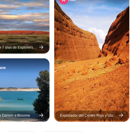
Kings Creek fue l
noche. Tengo la 
de haberme ido 
amigos nuevos.
¡¡¡¡¡Recomiendo
encarecidamente
excursión y a Ben!
e 7 días de Explorers
aida a Alice Springs
ento
iane
e Darwin a Broome
Explorador del Centro Rojo y Uluru
(9 destinations)