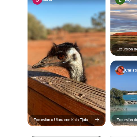
Excursión d
Way de Adel
con alojami
Christ
Excursión a Uluru con Kata Tjuta y
Excursión d
Kings Canyon - Tienda ecológica
(de Yulara a Alice Springs)