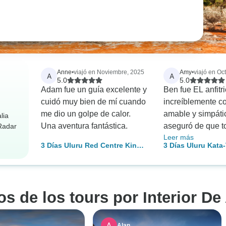
Anne
•
viajó en Noviembre, 2025
Amy
•
viajó en Oc
A
A
5.0
5.0
Adam fue un guía excelente y
Ben fue EL anfitr
cuidó muy bien de mí cuando
increíblemente co
me dio un golpe de calor.
amable y simpáti
lia
Una aventura fantástica.
aseguró de que t
rRadar
Leer más
sintiéramos segu
3 Días Uluru Red Centre Kings
3 Días Uluru Kata
realmente cultivó
Canyon (Acampada) - Desde
del Rey (Acampad
experiencia incr
Ayers Rock
Alice Springs
memorable que a
grupo, en su conj
os de los tours por Interior De
vincularse y cone
Nuestras cenas f
encantadoras y l
Alan