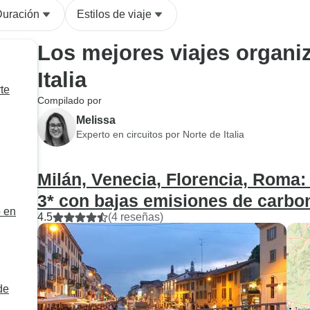
Duración
Estilos de viaje
Los mejores viajes organi
Italia
te
Compilado por
Melissa
Experto en circuitos por Norte de Italia
Milán, Venecia, Florencia, Roma: 
3* con bajas emisiones de carbo
o en
4.5
(4 reseñas)
de