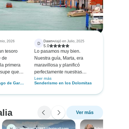
unio, 2026
Dawn
•
viajó en Julio, 2025
D
5.0
un tesoro
Lo pasamos muy bien.
e de
Nuestra guía, Marta, era
la primera
maravillosa y planificó
 supe que
perfectamente nuestras
Leer más
 fuera de lo
excursiones para evitar la
Lago de Garda
Senderismo en los Dolomitas
as rutas, la
lluvia.
 épica
les y el
 eso que he
lia
Ver más
rs. Sin
r con ellos.
 un vistazo
H
huntington131997@hotmail.com
Julene