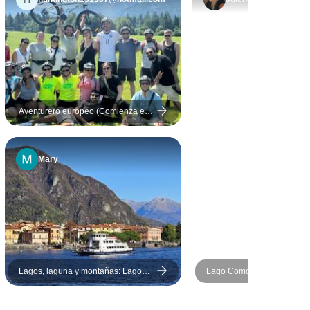
legir mi
nto antes.
taliana
bellino de
stica y
ueno de
 Recomiendo
Aventurero europeo (Comienza en
Londres)
Mary
Lagos, laguna y montañas: Lagos
Lago Como Caminando
de Como, Garda, tren Bernina y
Venecia. Viaje en grupo pequeño