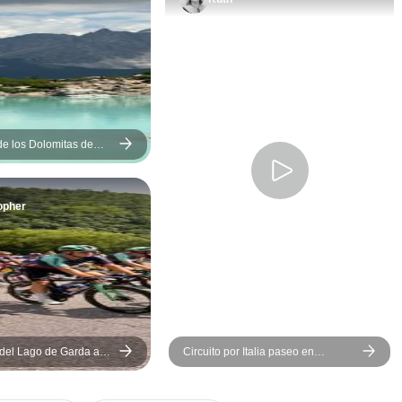
a su oferta para e
próximo viaje cua
Caterina es una i
entusiasta, un tor
energía en la logí
conoce todo lo b
Italia ????????.
de los Dolomitas de
enderismo autoguiado
encarecidamente
CyclingHero.
opher
 del Lago de Garda a
Circuito por Italia paseo en
ruta épica
Góndola y visita a Cinque Terre