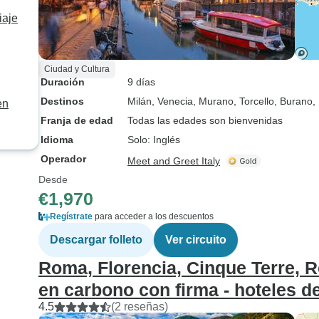
iaje
Ciudad y Cultura
Duración
9 días
Destinos
Milán
, Venecia
, Murano
, Torcello
, Burano
,
en
Franja de edad
Todas las edades son bienvenidas
Idioma
Solo: Inglés
Operador
Meet and Greet Italy
Desde
€1,970
Regístrate
para acceder a los descuentos
Descargar folleto
Ver circuito
Roma, Florencia, Cinque Terre, R
en carbono con firma - hoteles de
4.5
(2 reseñas)