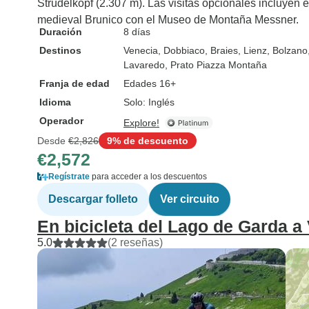
Strudelkopf (2.307 m). Las visitas opcionales incluyen
medieval Brunico con el Museo de Montaña Messner.
Duración
8 días
Destinos
Venecia
, Dobbiaco
, Braies
, Lienz
, Bolzano
Lavaredo
, Prato Piazza Montaña
Franja de edad
Edades 16+
Idioma
Solo: Inglés
Operador
Explore!
Desde
€2,826
9% de descuento
€2,572
Regístrate
para acceder a los descuentos
Descargar folleto
Ver circuito
En bicicleta del Lago de Garda a 
5.0
(2 reseñas)