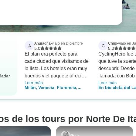
Anuradha
•
viajó en Diciembre
Chris
•
viajó en J
A
C
5.0
5.0
El plan era perfecto para
CyclingHero fue 
cada ciudad que visitamos de
que tuve la suert
la lista. Los hoteles eran muy
descubrir. Desde 
buenos y el paquete ofrecía
llamada con Bob
rRadar
Leer más
Leer más
las atracciones adecuadas
me esperaba algo
Milán, Venecia, Florencia,
En bicicleta del 
en cada ciudad . Lo que se
común. El viaje, l
Roma: circuito esencial -
a Venecia: La ruta
podría mejorar es añadir un
selección de hote
hoteles de 3* con bajas
día más en Roma.
servicio fueron
emisiones de carbono en tren
incomparables, y
os de los tours por Norte De Ita
hecho muchos tou
duda, voy a repeti
Ya estoy echando
Ruth