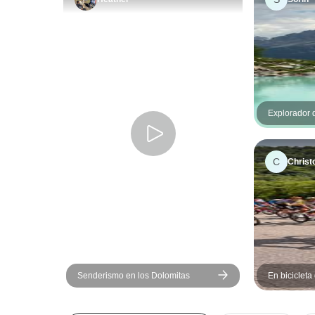
Explorador 
Cortina - S
C
Christ
Senderismo en los Dolomitas
En bicicleta
Venecia: La 