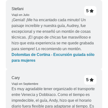
senderismo. El personal fue muy amable y atento
en todo momento. Hicimos uso de todos los
Stefani
5
servicios, incluida la piscina cubierta y el
Viajó en Julio
¡Genial! ¡Me ha encantado cada minuto! Un
gimnasio, después de hacer senderismo y en los
paisaje increíble y nuestra guía, Audrey, fue
días de descanso. Lo mejor de la experiencia en
excepcional y me enseñó un montón de cosas
el hotel fue la comida tradicional en la bodega.
técnicas. ¡El grupo de chicas fue maravilloso e
Ambiente, comida y vino fabulosos. Nuestra
hizo que esta experiencia se me quede grabada
familia no puede recomendarlo lo suficiente.
para siempre! Lo recomiendo un montón.
Acabamos de terminar la semana que
Dolomitas de Cortina - Excursión guiada sólo
empezamos a finales de septiembre. Aunque el
para mujeres
primer día aún hacía calor, a finales de semana
nevó por primera vez.
Cary
5
Viajó en Septiembre
Es muy agradable tener organizado el transporte
entre Venecia y Dobbiaco. Como el tiempo es
impredecible, el guía, Andy, hizo que el horario
diario fuera flexible para adaptarse al tiempo. Es