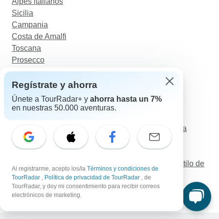
Alpes italianos
Sicilia
Campania
Costa de Amalfi
Toscana
Prosecco
Trentino Alto Adigio
Apulia
Regístrate y ahorra
Los Dolomitas
Únete a TourRadar+ y
ahorra hasta un 7%
en nuestras 50.000 aventuras.
Descubre TourRadar
Odisea en tren por Canadá con crucero por Alaska
Magia de Nueva Zelanda
Isla Norte - Bono de autobús Hop-On-Hop-Off
Circuito por Apulia: la combinación perfecta de estilo de
Al registrarme, acepto los/la
Términos y condiciones de
vida, cultura, historia y gastronomía
TourRadar
,
Política de privacidad de TourRadar
, de
Paseos clásicos de Escocia
TourRadar, y doy mi consentimiento para recibir correos
electrónicos de marketing.