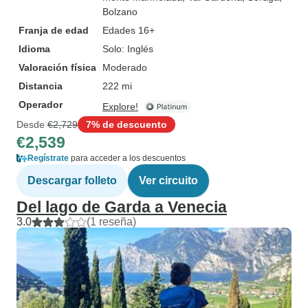
Bolzano
Franja de edad
Edades 16+
Idioma
Solo: Inglés
Valoración física
Moderado
Distancia
222 mi
Operador
Explore!
Desde
€2,729
7% de descuento
€2,539
Regístrate
para acceder a los descuentos
Descargar folleto
Ver circuito
Del lago de Garda a Venecia
3.0
(1 reseña)