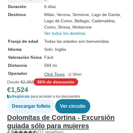
Duración
6 días
Destinos
Milán
, Verona
, Sirmione
, Lago de Garda
,
Lago de Como
, Bellagio
, Cadenabbia
,
Como
, Stresa
, Mottarone
Ver todos los destinos
Franja de edad
Todas las edades son bienvenidas
Idioma
Solo: Inglés
Valoración física
Fácil
Distancia
584 mi
Operador
Click Tours
Desde
€2,382
36% de descuento
€1,524
Regístrate
para acceder a los descuentos
Descargar folleto
Ver circuito
Dolomitas de Cortina - Excursión
guiada sólo para mujeres
4.9
(11 reseñas)