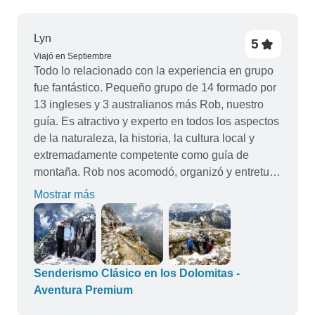
Lyn
5
Viajó en Septiembre
Todo lo relacionado con la experiencia en grupo
fue fantástico. Pequeño grupo de 14 formado por
13 ingleses y 3 australianos más Rob, nuestro
guía. Es atractivo y experto en todos los aspectos
de la naturaleza, la historia, la cultura local y
extremadamente competente como guía de
montaña. Rob nos acomodó, organizó y entretuvo
todos los días de la excursión. El hotel Adler de
Mostrar más
Villabassa era cómodo y tranquilo en un
ambiente de pueblo pequeño, pero tenía una
comida excepcional. Cada cena era fabulosa y la
comida variaba para mostrar el lugar más
austriaco. Nos pareció una gran variación de la
Senderismo Clásico en los Dolomitas -
cocina que habíamos estado disfrutando en otras
Aventura Premium
regiones italianas antes de nuestra semana de