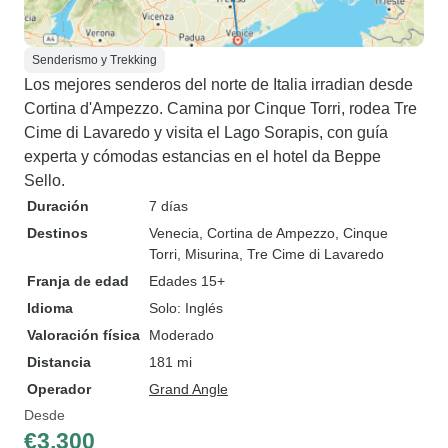
Senderismo y Trekking
Los mejores senderos del norte de Italia irradian desde
Cortina d'Ampezzo. Camina por Cinque Torri, rodea Tre
Cime di Lavaredo y visita el Lago Sorapis, con guía
experta y cómodas estancias en el hotel da Beppe
Sello.
Duración
7 días
Destinos
Venecia
, Cortina de Ampezzo
, Cinque
Torri
, Misurina
, Tre Cime di Lavaredo
Franja de edad
Edades 15+
Idioma
Solo: Inglés
Valoración física
Moderado
Distancia
181 mi
Operador
Grand Angle
Desde
€3,300