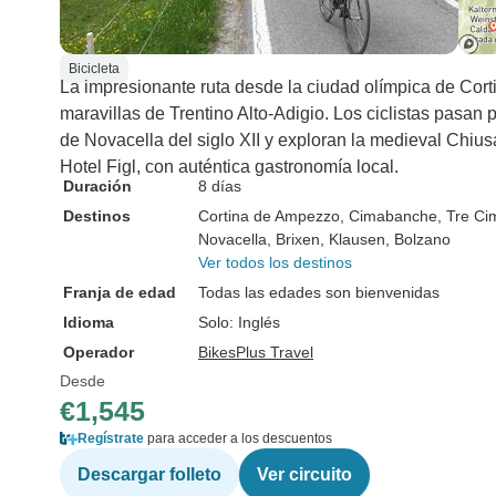
Bicicleta
La impresionante ruta desde la ciudad olímpica de Corti
maravillas de Trentino Alto-Adigio. Los ciclistas pasan 
de Novacella del siglo XII y exploran la medieval Chiu
Hotel Figl, con auténtica gastronomía local.
Duración
8 días
Destinos
Cortina de Ampezzo
, Cimabanche
, Tre Ci
Novacella
, Brixen
, Klausen
, Bolzano
Ver todos los destinos
Franja de edad
Todas las edades son bienvenidas
Idioma
Solo: Inglés
Operador
BikesPlus Travel
Desde
€1,545
Regístrate
para acceder a los descuentos
Descargar folleto
Ver circuito