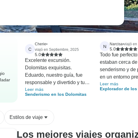
Cherie
•
Narcisa
•
viajó en
N
C
5.0
viajó en Septiembre, 2025
5.0
Todo fue perfecto
Excelente excursión.
estaban cerca de
Dolomitas exquisitas.
senderismo y de 
gio
Eduardo, nuestro guía, fue
en un entorno pr
rRadar
responsable y divertido y tuvo
Leer más
mapas de sender
Explorador de los
Leer más
en cuenta todas las
fáciles de seguir
Senderismo en los Dolomitas
de Cortina - Send
cuestiones de seguridad de
nos mantuvo info
autoguiado
nuestro grupo. Eduardo era a
nos envió toda la
la vez experto y compasivo.
necesaria para qu
Estilos de viaje
El hotel era fabuloso con una
fuera una experi
comida sensacional. Las
maravillosa. Grac
Los mejores viajes organiz
habitaciones con baño eran