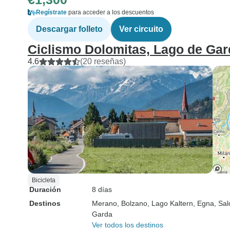
Regístrate
para acceder a los descuentos
Descargar folleto
Ver circuito
Ciclismo Dolomitas, Lago de Gar
4.6
(20 reseñas)
Bicicleta
Duración
8 días
Destinos
Merano
, Bolzano
, Lago Kaltern
, Egna
, Sa
Garda
Ver todos los destinos