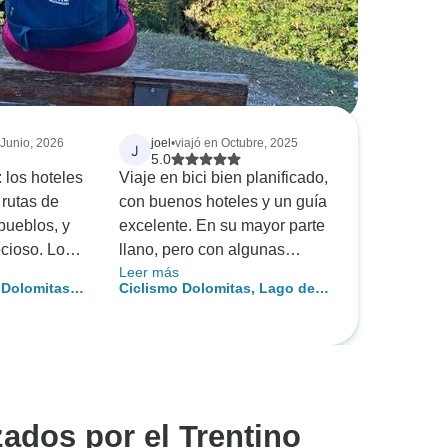
 Junio, 2026
joel
•
viajó en Octubre, 2025
J
5.0
: los hoteles
Viaje en bici bien planificado,
 rutas de
con buenos hoteles y un guía
pueblos, y
excelente. En su mayor parte
ecioso. Los
llano, pero con algunas
Leer más
ismo eran
subidas empinadas. A menos
 Dolomitas
Ciclismo Dolomitas, Lago de
. La empresa
que seas un ciclista muy
erismo
Garda y Verona
rmados y
fuerte, te sugerimos que te
 información
hagas con una ebike. No
e este viaje
olvides llevar ropa de lluvia
encia
porque nunca se sabe. .
ias
ados por el Trentino