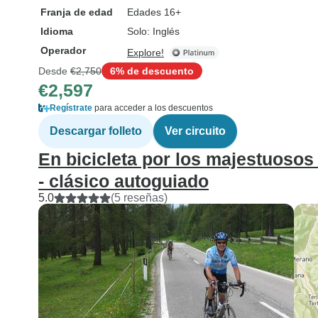
Franja de edad
Edades 16+
Idioma
Solo: Inglés
Operador
Explore!
Desde
€2,750
6% de descuento
€2,597
Regístrate
para acceder a los descuentos
Descargar folleto
Ver circuito
En bicicleta por los majestuosos
- clásico autoguiado
5.0
(5 reseñas)