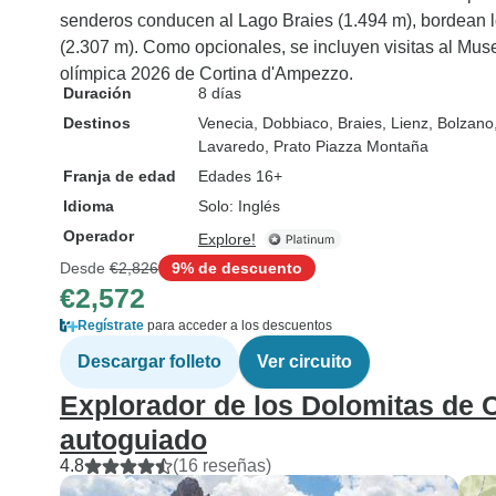
senderos conducen al Lago Braies (1.494 m), bordean l
(2.307 m). Como opcionales, se incluyen visitas al Mus
olímpica 2026 de Cortina d'Ampezzo.
Duración
8 días
Destinos
Venecia
, Dobbiaco
, Braies
, Lienz
, Bolzano
Lavaredo
, Prato Piazza Montaña
Franja de edad
Edades 16+
Idioma
Solo: Inglés
Operador
Explore!
Desde
€2,826
9% de descuento
€2,572
Regístrate
para acceder a los descuentos
Descargar folleto
Ver circuito
Explorador de los Dolomitas de 
autoguiado
4.8
(16 reseñas)