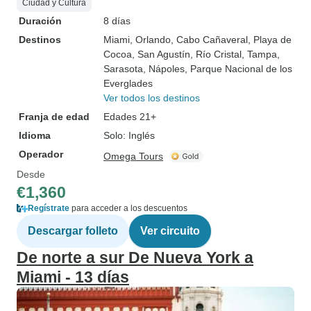
Ciudad y Cultura
Duración
8 días
Destinos
Miami
, Orlando
, Cabo Cañaveral
, Playa de
Cocoa
, San Agustín
, Río Cristal
, Tampa
,
Sarasota
, Nápoles
, Parque Nacional de los
Everglades
Ver todos los destinos
Franja de edad
Edades 21+
Idioma
Solo: Inglés
Operador
Omega Tours
Desde
€1,360
Regístrate
para acceder a los descuentos
Descargar folleto
Ver circuito
De norte a sur De Nueva York a
Miami - 13 días