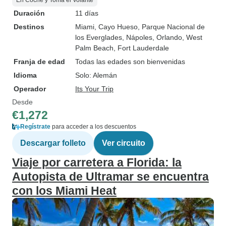
En Coche y Toma el Volante
Duración
11 días
Destinos
Miami
, Cayo Hueso
, Parque Nacional de
los Everglades
, Nápoles
, Orlando
, West
Palm Beach
, Fort Lauderdale
Franja de edad
Todas las edades son bienvenidas
Idioma
Solo: Alemán
Operador
Its Your Trip
Desde
€1,272
Regístrate
para acceder a los descuentos
Descargar folleto
Ver circuito
Viaje por carretera a Florida: la
Autopista de Ultramar se encuentra
con los Miami Heat